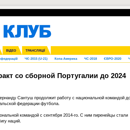
УПЛ-ПЕРЕХОДИ
СКРИЖАЛІ
ЄВРОКУБКИ
Зол
га ліга
Франція
ВІДЕО
Ліга націй
Кубок України
Інші
ТРАНСЛЯЦІЇ
Ліга конференцій
Молодіжка
ЄВРО-2024
Юнаки
Інші
OI-2024
ЧС-2026
нфедерацій
ЧЄ-2015 (U-21)
Копа Америка
ЧС-2018
ЄВРО-2020
Ч
акт со сборной Португалии до 2024
Фернанду Сантуш продолжит работу с национальной командой д
угальской федерации футбола.
ональной командой с сентября 2014-го. С ним пиренейцы стали
игу наций.