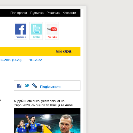
-
-
-
Про проект
Підписка
Реклама
Контакти
отий КЛУБ
УСІ ТРАНСФЕРИ
МІЙ КЛУБ
С-2019 (U-20)
ЧС-2022
Поділитися
о
Андрій Шевченко: успіх збірної на
Євро-2020, емоції після Швеції та Англії