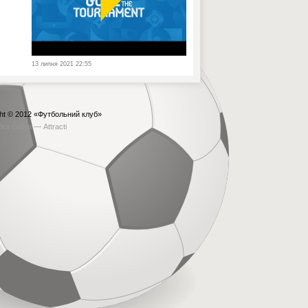
13 липня 2021 22:55
ht © 2012
«Футбольний клуб»
бка сайта —
Attracti