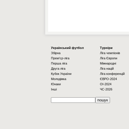
Українcький футбол
Турніри
Збірна
Ліга чемпіонів
Прем'єр-ліга
Ліга Європи
Перша ліга
Міжнародні
Друга ліга
Ліга націй
Кубок України
Ліга конференцій
Молодіжка
ЄВРО-2024
Юнаки
OI-2024
Інші
ЧС-2026