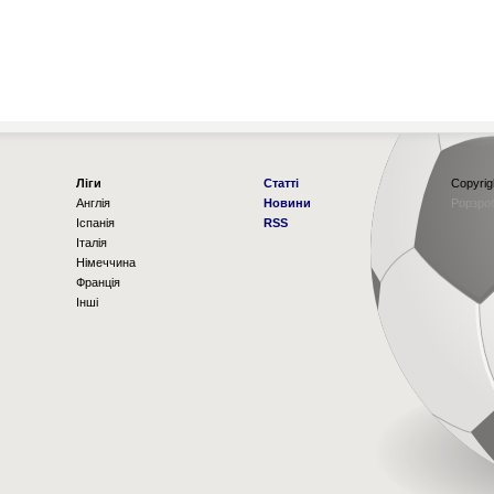
Ліги
Статті
Copyrig
Англія
Новини
Рорзро
Іспанія
RSS
Італія
Німеччина
Франція
Інші