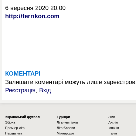
6 вересня 2020 20:00
http://terrikon.com
КОМЕНТАРІ
Залишати коментарі можуть лише зареєстрова
Реєстрація
,
Вхід
Українcький футбол
Турніри
Ліги
Збірна
Ліга чемпіонів
Англія
Прем'єр-ліга
Ліга Європи
Іспанія
Перша ліга
Міжнародні
Італія