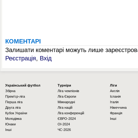
КОМЕНТАРІ
Залишати коментарі можуть лише зареєстрова
Реєстрація
,
Вхід
Українcький футбол
Турніри
Ліги
Збірна
Ліга чемпіонів
Англія
Прем'єр-ліга
Ліга Європи
Іспанія
Перша ліга
Міжнародні
Італія
Друга ліга
Ліга націй
Німеччина
Кубок України
Ліга конференцій
Франція
Молодіжка
ЄВРО-2024
Інші
Юнаки
OI-2024
Інші
ЧС-2026