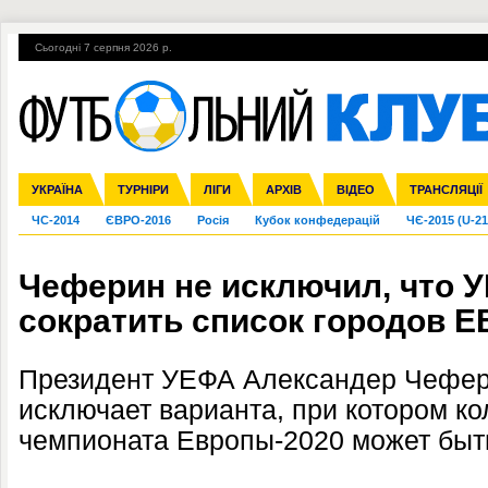
Сьогодні 7 серпня 2026 р.
Гарячі теми
УПЛ, 1-й тур
ВІЙНА
УПЛ-ПЕРЕХОДИ
УКРАЇНА
Збірна
Ліга чемпіонів
Англія
Іспанія
Прем'єр-ліга
ТУРНІРИ
Ліга Європи
Італія
Перша ліга
ЛІГИ
Німеччина
Міжнародні
АРХІВ
Друга ліга
Франція
ВІДЕО
Ліга націй
Кубок України
Інші
ТРАНСЛЯЦІЇ
Ліга конф
ЧС-2014
ЄВРО-2016
Росія
Кубок конфедерацій
ЧЄ-2015 (U-21
Чеферин не исключил, что 
сократить список городов Е
Президент УЕФА Александер Чефери
исключает варианта, при котором ко
чемпионата Европы-2020 может быт