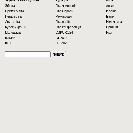
Українcький футбол
Турніри
Ліги
Збірна
Ліга чемпіонів
Англія
Прем'єр-ліга
Ліга Європи
Іспанія
Перша ліга
Міжнародні
Італія
Друга ліга
Ліга націй
Німеччина
Кубок України
Ліга конференцій
Франція
Молодіжка
ЄВРО-2024
Інші
Юнаки
OI-2024
Інші
ЧС-2026