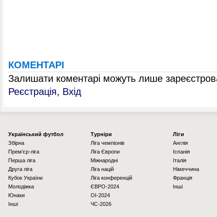
КОМЕНТАРІ
Залишати коментарі можуть лише зареєстрова
Реєстрація
,
Вхід
Українcький футбол
Турніри
Ліги
Збірна
Ліга чемпіонів
Англія
Прем'єр-ліга
Ліга Європи
Іспанія
Перша ліга
Міжнародні
Італія
Друга ліга
Ліга націй
Німеччина
Кубок України
Ліга конференцій
Франція
Молодіжка
ЄВРО-2024
Інші
Юнаки
OI-2024
Інші
ЧС-2026