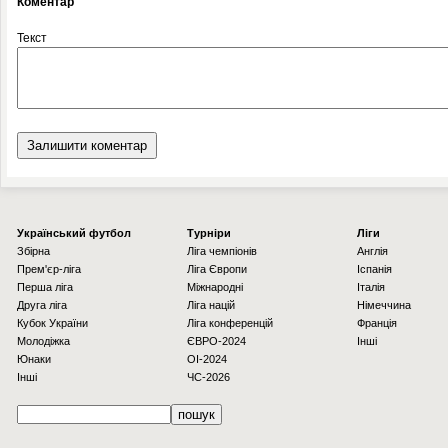
Коментар
Текст
Українcький футбол
Турніри
Ліги
Збірна
Ліга чемпіонів
Англія
Прем'єр-ліга
Ліга Європи
Іспанія
Перша ліга
Міжнародні
Італія
Друга ліга
Ліга націй
Німеччина
Кубок України
Ліга конференцій
Франція
Молодіжка
ЄВРО-2024
Інші
Юнаки
OI-2024
Інші
ЧС-2026