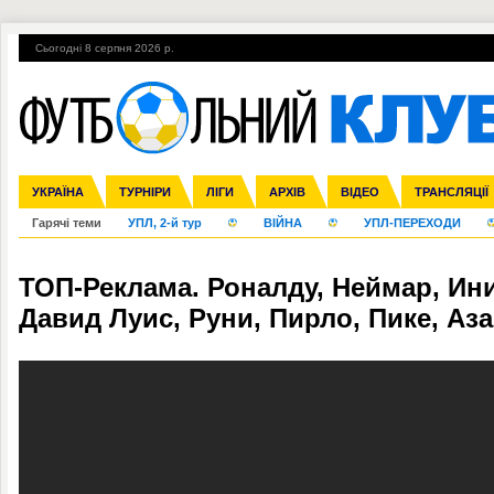
Сьогодні 8 серпня 2026 р.
УКРАЇНА
Збірна
Ліга чемпіонів
Англія
ЧС-2014
Іспанія
Прем'єр-ліга
ЄВРО-2016
ТУРНІРИ
Ліга Європи
Італія
Росія
Перша ліга
ЛІГИ
Німеччина
Міжнародні
Кубок конфедерацій
АРХІВ
Друга ліга
Франція
ВІДЕО
Ліга націй
Кубок України
Інші
ЧЄ-2015 (U-21
ТРАНСЛЯЦІЇ
Ліга конф
Гарячі теми
УПЛ, 2-й тур
ВІЙНА
УПЛ-ПЕРЕХОДИ
ТОП-Реклама. Роналду, Неймар, Ин
Давид Луис, Руни, Пирло, Пике, Аза