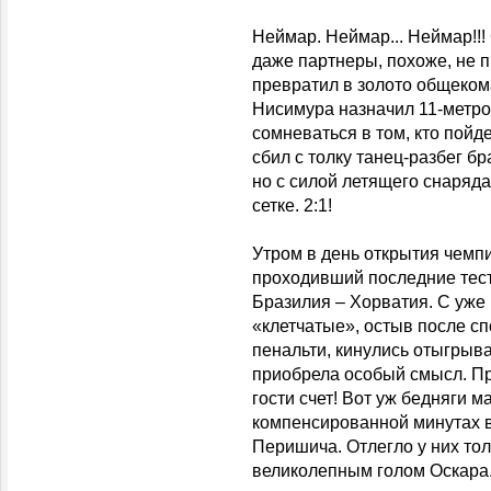
Неймар. Неймар... Неймар!!! 
даже партнеры, похоже, не п
превратил в золото общеком
Нисимура назначил 11-метро
сомневаться в том, кто пойде
сбил с толку танец-разбег б
но с силой летящего снаряда
сетке. 2:1!
Утром в день открытия чемп
проходивший последние тест
Бразилия – Хорватия. С уже 
«клетчатые», остыв после с
пенальти, кинулись отыгры
приобрела особый смысл. Пр
гости счет! Вот уж бедняги м
компенсированной минутах в
Перишича. Отлегло у них то
великолепным голом Оскара. 