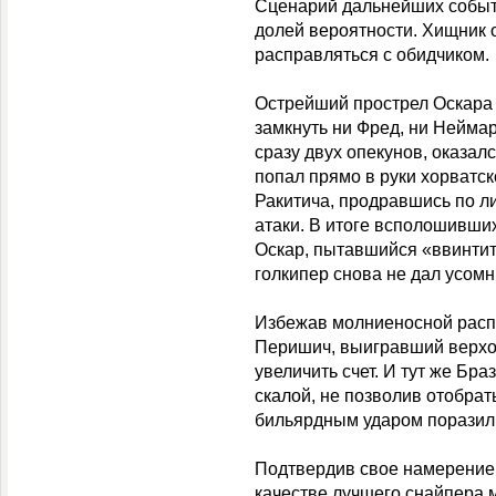
Сценарий дальнейших событ
долей вероятности. Хищник 
расправляться с обидчиком.
Острейший прострел Оскара 
замкнуть ни Фред, ни Неймар
сразу двух опекунов, оказалс
попал прямо в руки хорватск
Ракитича, продравшись по ли
атаки. В итоге всполошивших
Оскар, пытавшийся «ввинтит
голкипер снова не дал усомн
Избежав молниеносной расп
Перишич, выигравший верхо
увеличить счет. И тут же Бра
скалой, не позволив отобрат
бильярдным ударом поразил 
Подтвердив свое намерение 
качестве лучшего снайпера м