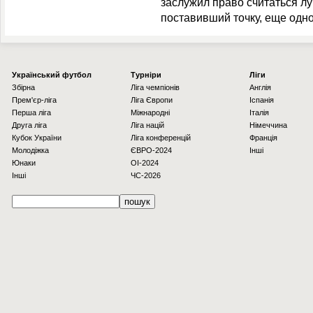
заслужил право считаться лу
поставивший точку, еще одн
Українcький футбол
Турніри
Ліги
Збірна
Ліга чемпіонів
Англія
Прем'єр-ліга
Ліга Європи
Іспанія
Перша ліга
Міжнародні
Італія
Друга ліга
Ліга націй
Німеччина
Кубок України
Ліга конференцій
Франція
Молодіжка
ЄВРО-2024
Інші
Юнаки
OI-2024
Інші
ЧС-2026