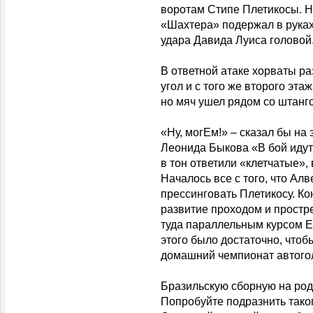
воротам Стипе Плетикосы. 
«Шахтера» подержал в руках 
удара Давида Луиса головой
В ответной атаке хорваты р
угол и с того же второго эт
но мяч ушел рядом со штанго
«Ну, могЕм!» – сказал бы на
Леонида Быкова «В бой идут 
в тон ответили «клетчатые», 
Началось все с того, что Ал
прессинговать Плетикосу. К
развитие проходом и прост
туда параллельным курсом Е
этого было достаточно, что
домашний чемпионат автого
Бразильскую сборную на род
Попробуйте подразнить тако