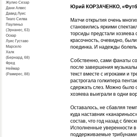
Жулио Сезар
Юрий КОРЗАЧЕНКО, «Футб
Дани Алвес
Давид Луис
Тиаго Силва
Матчи открытия очень многих
Паулиньо
становились яркими спектакл
(
Эрнанес, 63
)
торсиды предстали хозяева ф
Оскар
красочность, очевидно, был
Луис Густаво
Марсело
поединка. И надежды болел
Халк
(
Бернард, 68
)
Собственно, сами фанаты с
Фред
после завершения музыкально
Неймар
текст вместе с игроками и т
(
Рамирес, 88
)
растрогала голкипера пента
сдержать слез. Можно было с
хозяева выиграли в одни вор
Оставалось, не сбавляя темп
куда наставник «канариньос
состав, что год назад с бле
Исполненные уверенности в 
поддерживаемые трибунами, 