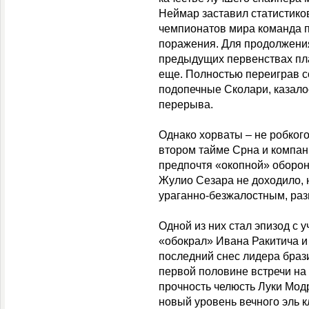
Неймар заставил статистиков
чемпионатов мира команда п
поражения. Для продолжения
предыдущих первенствах пл
еще. Полностью переиграв с
подопечные Сколари, казало
перерыва.
Однако хорваты – не робкого 
втором тайме Срна и компани
предпочтя «окопной» оборон
Жулио Сезара не доходило, 
ураганно-безжалостным, ра
Одной из них стал эпизод с 
«обокрал» Ивана Ракитича и
последний снес лидера брази
первой половине встречи на
прочность челюсть Луки Модр
новый уровень вечного эль к