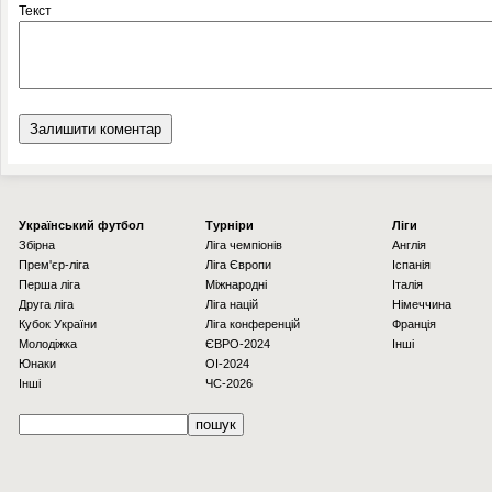
Текст
Українcький футбол
Турніри
Ліги
Збірна
Ліга чемпіонів
Англія
Прем'єр-ліга
Ліга Європи
Іспанія
Перша ліга
Міжнародні
Італія
Друга ліга
Ліга націй
Німеччина
Кубок України
Ліга конференцій
Франція
Молодіжка
ЄВРО-2024
Інші
Юнаки
OI-2024
Інші
ЧС-2026