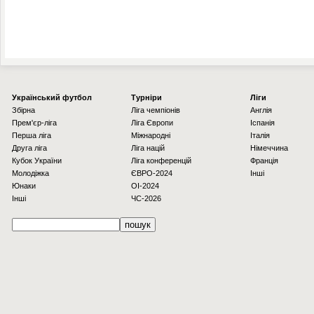
Українcький футбол
Турніри
Ліги
Збірна
Ліга чемпіонів
Англія
Прем'єр-ліга
Ліга Європи
Іспанія
Перша ліга
Міжнародні
Італія
Друга ліга
Ліга націй
Німеччина
Кубок України
Ліга конференцій
Франція
Молодіжка
ЄВРО-2024
Інші
Юнаки
OI-2024
Інші
ЧС-2026