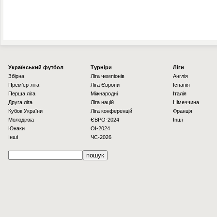
Українcький футбол
Турніри
Ліги
Збірна
Ліга чемпіонів
Англія
Прем'єр-ліга
Ліга Європи
Іспанія
Перша ліга
Міжнародні
Італія
Друга ліга
Ліга націй
Німеччина
Кубок України
Ліга конференцій
Франція
Молодіжка
ЄВРО-2024
Інші
Юнаки
OI-2024
Інші
ЧС-2026