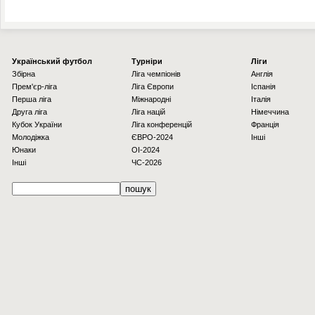
Українcький футбол
Турніри
Ліги
Збірна
Ліга чемпіонів
Англія
Прем'єр-ліга
Ліга Європи
Іспанія
Перша ліга
Міжнародні
Італія
Друга ліга
Ліга націй
Німеччина
Кубок України
Ліга конференцій
Франція
Молодіжка
ЄВРО-2024
Інші
Юнаки
OI-2024
Інші
ЧС-2026