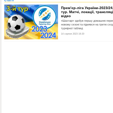
Статті
Прем’єр-ліга України-2023/24,
тур. Матчі, локації, трансляці
відео
«Шахтар» здобув першу домашню пере
новому сезоні та піднявся на третю схо
турнірної таблиці.
14 серпня 2023 19:20