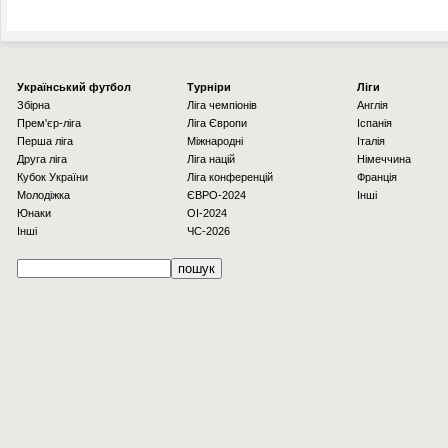
Українcький футбол
Турніри
Ліги
Збірна
Ліга чемпіонів
Англія
Прем'єр-ліга
Ліга Європи
Іспанія
Перша ліга
Міжнародні
Італія
Друга ліга
Ліга націй
Німеччина
Кубок України
Ліга конференцій
Франція
Молодіжка
ЄВРО-2024
Інші
Юнаки
OI-2024
Інші
ЧС-2026