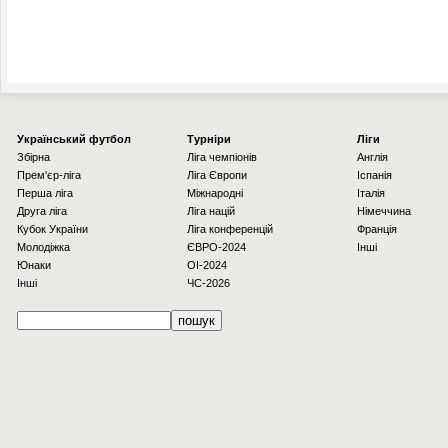
Українcький футбол
Турніри
Ліги
Збірна
Ліга чемпіонів
Англія
Прем'єр-ліга
Ліга Європи
Іспанія
Перша ліга
Міжнародні
Італія
Друга ліга
Ліга націй
Німеччина
Кубок України
Ліга конференцій
Франція
Молодіжка
ЄВРО-2024
Інші
Юнаки
OI-2024
Інші
ЧС-2026