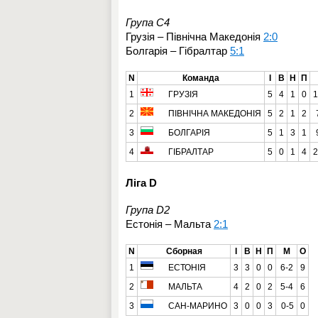
Група C4
Грузія – Північна Македонія
2:0
Болгарія – Гібралтар
5:1
N
Команда
І
В
Н
П
1
ГРУЗІЯ
5
4
1
0
1
2
ПІВНІЧНА МАКЕДОНІЯ
5
2
1
2
3
БОЛГАРІЯ
5
1
3
1
4
ГІБРАЛТАР
5
0
1
4
2
Ліга D
Група D2
Естонія – Мальта
2:1
N
Сборная
І
В
Н
П
М
О
1
ЕСТОНІЯ
3
3
0
0
6-2
9
2
МАЛЬТА
4
2
0
2
5-4
6
3
САН-МАРИНО
3
0
0
3
0-5
0