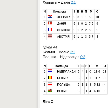
Хорватія – Данія
2:1
N
Команда
І
В
Н
П
М
О
1
ХОРВАТІЯ
5
3
1
1
5-5
10
2
ДАНІЯ
5
3
0
2
7-5
9
3
ФРАНЦІЯ
5
1
2
2
5-5
5
4
АВСТРІЯ
5
1
1
3
5-7
4
Група A4
Бельгія – Вельс
2:1
Польща – Нідерланди
0:2
N
Команда
І
В
Н
П
М
О
1
НІДЕРЛАНДИ
5
4
1
0
13-6
13
2
БЕЛЬГІЯ
5
3
1
1
11-7
10
3
ПОЛЬЩА
5
1
1
3
5-12
4
4
ВЕЛЬС
5
0
1
4
6-10
1
Ліга C