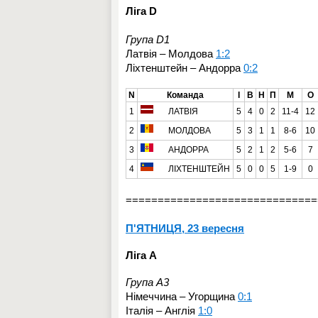
Ліга D
Група D1
Латвія – Молдова
1:2
Ліхтенштейн – Андорра
0:2
N
Команда
І
В
Н
П
М
О
1
ЛАТВІЯ
5
4
0
2
11-4
12
2
МОЛДОВА
5
3
1
1
8-6
10
3
АНДОРРА
5
2
1
2
5-6
7
4
ЛІХТЕНШТЕЙН
5
0
0
5
1-9
0
==============================
П'ЯТНИЦЯ, 23 вересня
Ліга A
Група A3
Німеччина – Угорщина
0:1
Італія – Англія
1:0