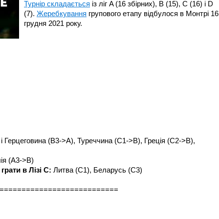
Турнір складається
із ліг A (16 збірних), B (15), C (16) і D
(7).
Жеребкування
групового етапу відбулося в Монтрі 16
грудня 2021 року.
і Герцеговина (B3->A), Туреччина (C1->B), Греція (C2->B),
ія (A3->B)
грати в Лізі C:
Литва (С1), Беларусь (С3)
===========================