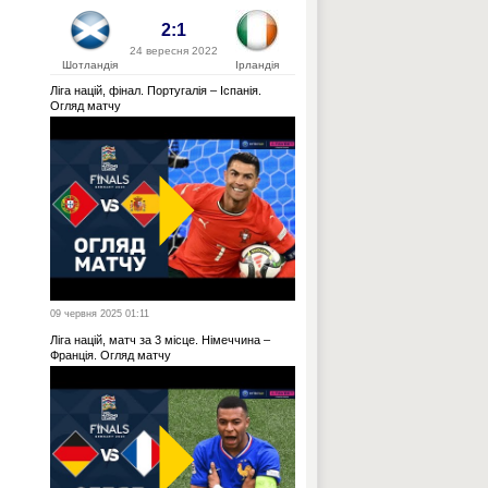
2:1
24 вересня 2022
Шотландія
Ірландія
Ліга націй, фінал. Португалія – Іспанія.
Огляд матчу
09 червня 2025 01:11
Ліга націй, матч за 3 місце. Німеччина –
Франція. Огляд матчу