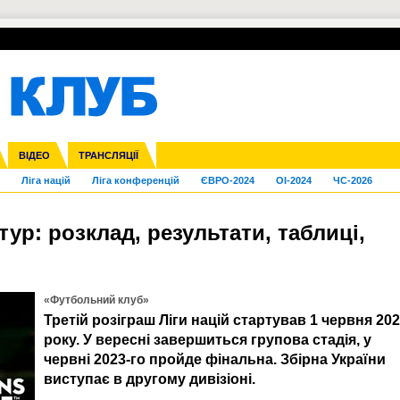
УПЛ-ПЕРЕХОДИ
СКРИЖАЛІ
ЄВРОКУБКИ
Зол
нфедерацій
га ліга
Франція
ВІДЕО
Кубок України
Інші
ЧЄ-2015 (U-21)
ТРАНСЛЯЦІЇ
Молодіжка
Копа Америка
Юнаки
ЧС-2018
Інші
ЄВРО-2020
Ч
Ліга націй
Ліга конференцій
ЄВРО-2024
OI-2024
ЧС-2026
 тур: розклад, результати, таблиці,
«Футбольний клуб»
Третій розіграш Ліги націй стартував 1 червня 20
року. У вересні завершиться групова стадія, у
червні 2023-го пройде фінальна. Збірна України
виступає в другому дивізіоні.