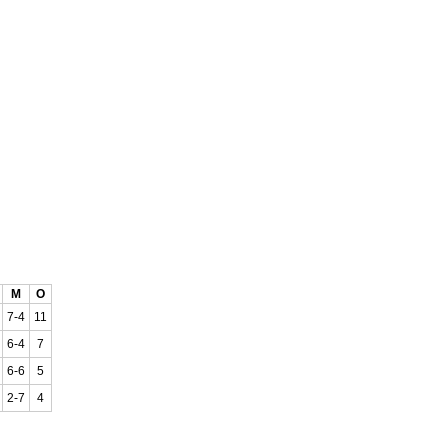
М
О
7-4
11
6-4
7
6-6
5
2-7
4