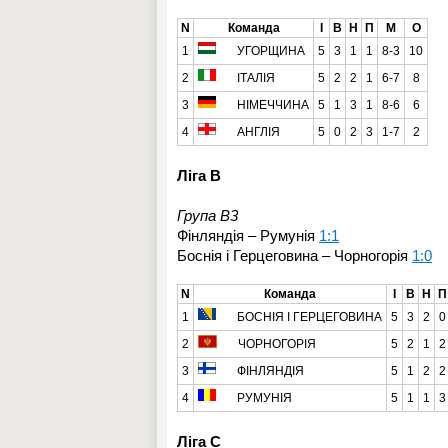
N
Команда
І
В
Н
П
М
О
1
УГОРЩИНА
5
3
1
1
8-3
10
2
ІТАЛІЯ
5
2
2
1
6-7
8
3
НІМЕЧЧИНА
5
1
3
1
8-6
6
4
АНГЛІЯ
5
0
2
3
1-7
2
Ліга B
Група B3
Фінляндія – Румунія
1:1
Боснія і Герцеговина – Чорногорія
1:0
N
Команда
І
В
Н
П
1
БОСНІЯ І ГЕРЦЕГОВИНА
5
3
2
0
2
ЧОРНОГОРІЯ
5
2
1
2
3
ФІНЛЯНДІЯ
5
1
2
2
4
РУМУНІЯ
5
1
1
3
Ліга C