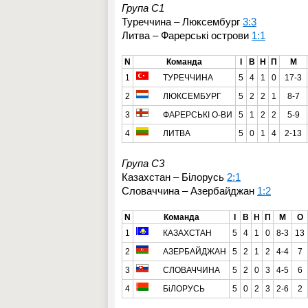
Група C1
Туреччина – Люксембург
3:3
Литва – Фарерські острови
1:1
N
Команда
І
В
Н
П
М
1
ТУРЕЧЧИНА
5
4
1
0
17-3
2
ЛЮКСЕМБУРГ
5
2
2
1
8-7
3
ФАРЕРСЬКІ О-ВИ
5
1
2
2
5-9
4
ЛИТВА
5
0
1
4
2-13
Група C3
Казахстан – Білорусь
2:1
Словаччина – Азербайджан
1:2
N
Команда
І
В
Н
П
М
О
1
КАЗАХСТАН
5
4
1
0
8-3
13
2
АЗЕРБАЙДЖАН
5
2
1
2
4-4
7
3
СЛОВАЧЧИНА
5
2
0
3
4-5
6
4
БіЛОРУСЬ
5
0
2
3
2-6
2