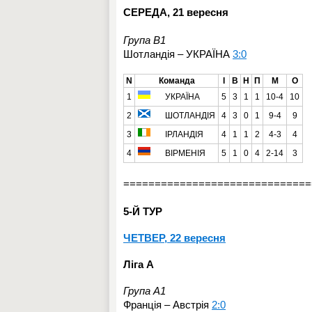
СЕРЕДА, 21 вересня
Група B1
Шотландія – УКРАЇНА
3:0
N
Команда
І
В
Н
П
М
О
1
УКРАЇНА
5
3
1
1
10-4
10
2
ШОТЛАНДІЯ
4
3
0
1
9-4
9
3
ІРЛАНДІЯ
4
1
1
2
4-3
4
4
ВІРМЕНІЯ
5
1
0
4
2-14
3
==============================
5-Й ТУР
ЧЕТВЕР, 22 вересня
Ліга A
Група A1
Франція – Австрія
2:0