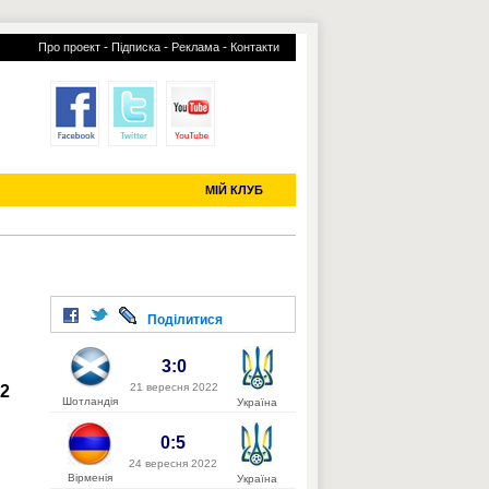
-
-
-
Про проект
Підписка
Реклама
Контакти
отий КЛУБ
УСІ ТРАНСФЕРИ
С-2019 (U-20)
ЧС-2022
МІЙ КЛУБ
Поділитися
3:0
21 вересня 2022
22
Шотландія
Україна
0:5
24 вересня 2022
Вірменія
Україна