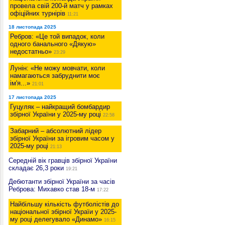
провела свій 200-й матч у рамках
офіційних турнірів
11:21
18 листопада 2025
Ребров: «Це той випадок, коли
одного банального «Дякую»
недостатньо»
23:29
Лунін: «Не можу мовчати, коли
намагаються забруднити моє
ім'я...»
21:01
17 листопада 2025
Гуцуляк – найкращий бомбардир
збірної України у 2025-му році
22:58
Забарний – абсолютний лідер
збірної України за ігровим часом у
2025-му році
21:13
Середній вік гравців збірної України
складає 26,3 роки
19:21
Дебютанти збірної України за часів
Реброва: Михавко став 18-м
17:22
Найбільшу кількість футболістів до
національної збірної Україи у 2025-
му році делегувало «Динамо»
16:15