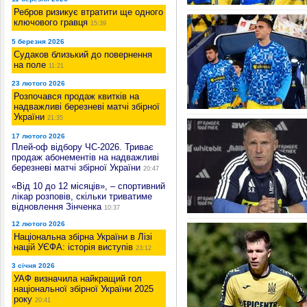
Ребров ризикує втратити ще одного
ключового гравця
15:39
5 березня 2026
Судаков близький до повернення
на поле
11:21
23 лютого 2026
Розпочався продаж квитків на
надважливі березневі матчі збірної
України
21:35
17 лютого 2026
Плей-оф відбору ЧС-2026. Триває
продаж абонементів на надважливі
березневі матчі збірної України
20:47
«Від 10 до 12 місяців», – спортивний
лікар розповів, скільки триватиме
відновлення Зінченка
10:37
12 лютого 2026
Національна збірна України в Лізі
націй УЄФА: історія виступів
23:12
3 січня 2026
УАФ визначила найкращий гол
національної збірної України 2025
року
20:41