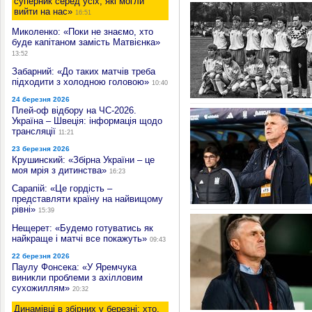
суперник серед усіх, які могли
вийти на нас»
16:51
Миколенко: «Поки не знаємо, хто
буде капітаном замість Матвієнка»
13:52
Забарний: «До таких матчів треба
підходити з холодною головою»
10:40
24 березня 2026
Плей-оф відбору на ЧС-2026.
Україна – Швеція: інформація щодо
трансляції
11:21
23 березня 2026
Крушинский: «Збірна України – це
моя мрія з дитинства»
16:23
Сарапій: «Це гордість –
представляти країну на найвищому
рівні»
15:39
Нещерет: «Будемо готуватись як
найкраще і матчі все покажуть»
09:43
22 березня 2026
Паулу Фонсека: «У Яремчука
виникли проблеми з ахілловим
сухожиллям»
20:32
Динамівці в збірних у березні: хто,