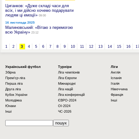
Циганков: «Дуже складі часи для
всіх, і ми дійсно хочемо подарувати
людям ці емоції»
09:00
16 листопада 2025
Малиновський: «Вітаю з перемогою
всю Україну»
23:12
1
2
3
4
5
6
7
8
9
10
11
12
13
14
15
16
1
Українcький футбол
Турніри
Ліги
Збірна
Ліга чемпіонів
Англія
Прем'єр-ліга
Ліга Європи
Іспанія
Перша ліга
Міжнародні
Італія
Друга ліга
Ліга націй
Німеччина
Кубок України
Ліга конференцій
Франція
Молодіжка
ЄВРО-2024
Інші
Юнаки
OI-2024
Інші
ЧС-2026