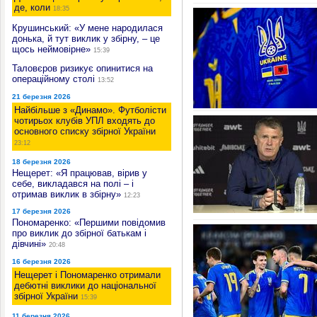
де, коли
18:35
Крушинський: «У мене народилася
донька, й тут виклик у збірну, – це
щось неймовірне»
15:39
Таловєров ризикує опинитися на
операційному столі
13:52
21 березня 2026
Найбільше з «Динамо». Футболісти
чотирьох клубів УПЛ входять до
основного списку збірної України
23:12
18 березня 2026
Нещерет: «Я працював, вірив у
себе, викладався на полі – і
отримав виклик в збірну»
12:23
17 березня 2026
Пономаренко: «Першими повідомив
про виклик до збірної батькам і
дівчині»
20:48
16 березня 2026
Нещерет і Пономаренко отримали
дебютні виклики до національної
збірної України
15:39
11 березня 2026