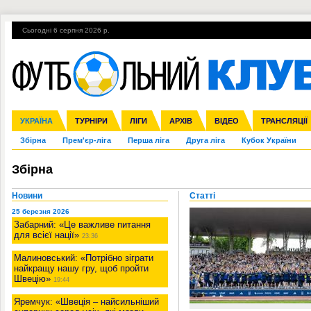
Сьогодні 6 серпня 2026 р.
Гарячі теми
УПЛ, 1-й тур
ВІЙНА
УПЛ-ПЕРЕХОДИ
УКРАЇНА
Ліга чемпіонів
Англія
ЧС-2014
Іспанія
ЄВРО-2016
ТУРНІРИ
Ліга Європи
Італія
Росія
ЛІГИ
Німеччина
Міжнародні
Кубок конфедерацій
АРХІВ
Франція
ВІДЕО
Ліга націй
Інші
ЧЄ-2015 (U-21
ТРАНСЛЯЦІЇ
Ліга конф
Збірна
Прем'єр-ліга
Перша ліга
Друга ліга
Кубок України
Збірна
Новини
Статті
25 березня 2026
Забарний: «Це важливе питання
для всієї нації»
23:36
Малиновський: «Потрібно зіграти
найкращу нашу гру, щоб пройти
Швецію»
19:44
Яремчук: «Швеція – найсильніший