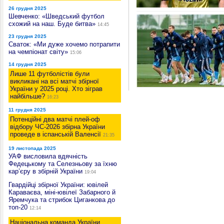
26 грудня 2025
Шевченко: «Шведський футбол
схожий на наш. Буде битва»
14:45
23 грудня 2025
Сваток: «Ми дуже хочемо потрапити
на чемпіонат світу»
15:06
14 грудня 2025
Лише 11 футболістів були
викликані на всі матчі збірної
України у 2025 році. Хто зіграв
найбільше?
16:23
11 грудня 2025
Потенційні два матчі плей-оф
відбору ЧС-2026 збірна України
проведе в іспанській Валенсії
21:35
19 листопада 2025
УАФ висловила вдячність
Федецькому та Селезньову за їхню
кар’єру в збірній України
19:04
Гвардійці збірної України: ювілей
Караваєва, міні-ювілеї Забарного й
Яремчука та стрибок Циганкова до
топ-20
12:14
Національна команда України