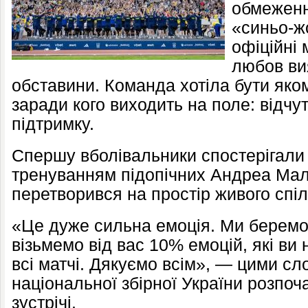
обмеженн
«синьо-ж
офіційні 
любов ви
обставини. Команда хотіла бути яко
заради кого виходить на поле: відчу
підтримку.
Спершу вболівальники спостерігали 
тренуванням підопічних Андреа Маль
перетворився на простір живого спі
«Це дуже сильна емоція. Ми беремо
візьмемо від вас 10% емоцій, які ви
всі матчі. Дякуємо всім», — цими с
національної збірної України розпоч
зустрічі.