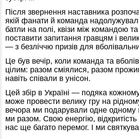
Після звернення наставника розпоч
якій фанати й команда надолужували
батли на полі, квізи між командою т
поставити запитання гравцям і велик
— з безліччю призів для вболівальник
Це був вечір, коли команда та вбол
цілим: разом сміялися, разом прожи
навіть співали в унісон.
Цей збір в Україні — подяка кожному
може провести велику гру на рідному
вечора ми подарували одне одному 
ми разом. Свою енергію, відкритість
нас ще багато перемог. І ми святкув