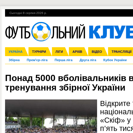
Сьогодні 8 серпня 2026 р.
Гарячі теми
УПЛ, 2-й тур
ВІЙНА
УПЛ-ПЕРЕХОДИ
УКРАЇНА
Ліга чемпіонів
Англія
ЧС-2014
Іспанія
ЄВРО-2016
ТУРНІРИ
Ліга Європи
Італія
Росія
ЛІГИ
Німеччина
Міжнародні
Кубок конфедерацій
АРХІВ
Франція
ВІДЕО
Ліга націй
Інші
ЧЄ-2015 (U-21
ТРАНСЛЯЦІЇ
Ліга конф
Збірна
Прем'єр-ліга
Перша ліга
Друга ліга
Кубок України
Понад 5000 вболівальників в
тренування збірної України
Відкрите 
національ
«Скіф» у
п’ять тис