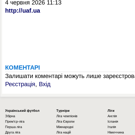
4 червня 2026 11:13
http://uaf.ua
КОМЕНТАРІ
Залишати коментарі можуть лише зареєстрова
Реєстрація
,
Вхід
Українcький футбол
Турніри
Ліги
Збірна
Ліга чемпіонів
Англія
Прем'єр-ліга
Ліга Європи
Іспанія
Перша ліга
Міжнародні
Італія
Друга ліга
Ліга націй
Німеччина