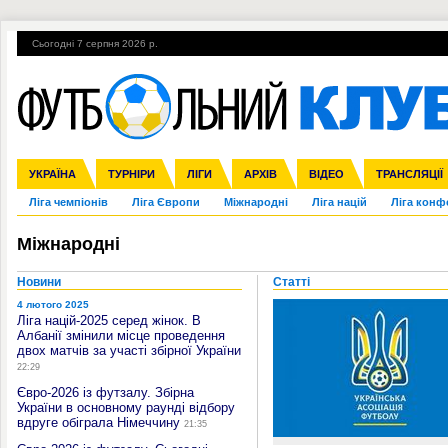
Сьогодні 7 серпня 2026 р.
Гарячі теми
УПЛ, 1-й тур
ВІЙНА
УПЛ-ПЕРЕХОДИ
УКРАЇНА
Збірна
Англія
ЧС-2014
Іспанія
Прем'єр-ліга
ЄВРО-2016
ТУРНІРИ
Італія
Росія
Перша ліга
ЛІГИ
Німеччина
Кубок конфедерацій
АРХІВ
Друга ліга
Франція
ВІДЕО
Кубок України
Інші
ЧЄ-2015 (U-21
ТРАНСЛЯЦІЇ
Ліга чемпіонів
Ліга Європи
Міжнародні
Ліга націй
Ліга конф
Міжнародні
Новини
Статті
4 лютого 2025
Ліга націй-2025 серед жінок. В
Албанії змінили місце проведення
двох матчів за участі збірної України
22:29
Євро-2026 із футзалу. Збірна
України в основному раунді відбору
вдруге обіграла Німеччину
21:35