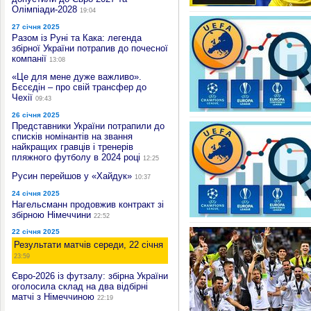
Олімпіади-2028
19:04
27 січня 2025
Разом із Руні та Кака: легенда
збірної України потрапив до почесної
компанії
13:08
«Це для мене дуже важливо».
Бєсєдін – про свій трансфер до
Чехії
09:43
26 січня 2025
Представники України потрапили до
списків номінантів на звання
найкращих гравців і тренерів
пляжного футболу в 2024 році
12:25
Русин перейшов у «Хайдук»
10:37
24 січня 2025
Нагельсманн продовжив контракт зі
збірною Німеччини
22:52
22 січня 2025
Результати матчів середи, 22 січня
23:59
Євро-2026 із футзалу: збірна України
оголосила склад на два відбірні
матчі з Німеччиною
22:19