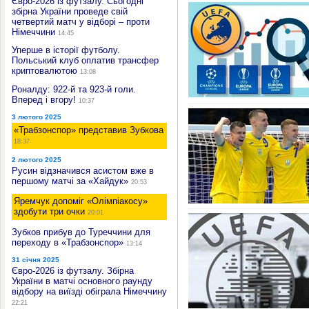
Євро-2026 із футзалу. Сьогодні
збірна України проведе свій
четвертий матч у відборі – проти
Німеччини
14:45
Уперше в історії футболу.
Польський клуб оплатив трансфер
криптовалютою
13:08
Роналду: 922-й та 923-й голи.
Вперед і вгору!
10:37
3 лютого 2025
«Трабзонспор» представив Зубкова
18:37
2 лютого 2025
Русин відзначився асистом вже в
першому матчі за «Хайдук»
20:53
Яремчук допоміг «Олімпіакосу»
здобути три очки
20:01
Зубков прибув до Туреччини для
переходу в «Трабзонспор»
13:14
31 січня 2025
Євро-2026 із футзалу. Збірна
України в матчі основного раунду
відбору на виїзді обіграла Німеччину
22:21