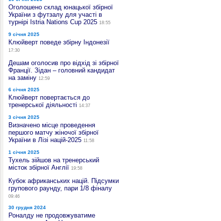
Оголошено склад юнацької збірної
України з футзалу для участі в
турнірі Istria Nations Cup 2025
18:55
9 січня 2025
Клюйверт поведе збірну Індонезії
17:30
Дешам оголосив про відхід зі збірної
Франції. Зідан – головний кандидат
на заміну
12:59
6 січня 2025
Клюйверт повертається до
тренерської діяльності
14:37
3 січня 2025
Визначено місце проведення
першого матчу жіночої збірної
України в Лізі націй-2025
11:58
1 січня 2025
Тухель зійшов на тренерський
місток збірної Англії
19:58
Кубок африканських націй. Підсумки
групового раунду, пари 1/8 фіналу
09:46
30 грудня 2024
Роналду не продовжуватиме