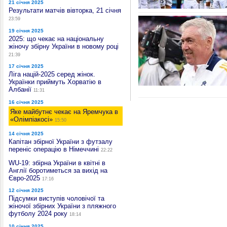
21 січня 2025
Результати матчів вівторка, 21 січня
23:59
19 січня 2025
2025: що чекає на національну
жіночу збірну України в новому році
21:39
17 січня 2025
Ліга націй-2025 серед жінок.
Українки приймуть Хорватію в
Албанії
11:31
16 січня 2025
Яке майбутнє чекає на Яремчука в
«Олімпіакосі»
15:50
14 січня 2025
Капітан збірної України з футзалу
переніс операцію в Німеччині
22:22
WU-19: збірна України в квітні в
Англії боротиметься за вихід на
Євро-2025
17:16
12 січня 2025
Підсумки виступів чоловічої та
жіночої збірних України з пляжного
футболу 2024 року
18:14
10 січня 2025