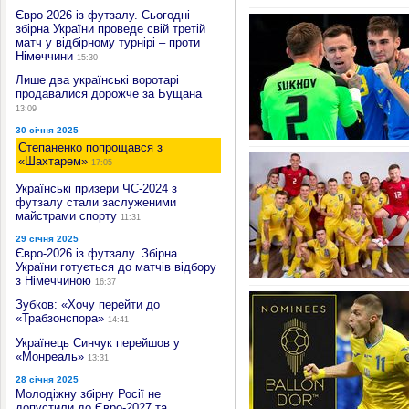
Євро-2026 із футзалу. Сьогодні
збірна України проведе свій третій
матч у відбірному турнірі – проти
Німеччини
15:30
Лише два українські воротарі
продавалися дорожче за Бущана
13:09
30 січня 2025
Степаненко попрощався з
«Шахтарем»
17:05
Українські призери ЧС-2024 з
футзалу стали заслуженими
майстрами спорту
11:31
29 січня 2025
Євро-2026 із футзалу. Збірна
України готується до матчів відбору
з Німеччиною
16:37
Зубков: «Хочу перейти до
«Трабзонспора»
14:41
Українець Синчук перейшов у
«Монреаль»
13:31
28 січня 2025
Молодіжну збірну Росії не
допустили до Євро-2027 та