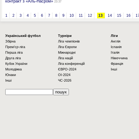
контракт з «Аль-Насром»
23:37
1
2
3
4
5
6
7
8
9
10
11
12
13
14
15
16
1
Українcький футбол
Турніри
Ліги
Збірна
Ліга чемпіонів
Англія
Прем'єр-ліга
Ліга Європи
Іспанія
Перша ліга
Міжнародні
Італія
Друга ліга
Ліга націй
Німеччина
Кубок України
Ліга конференцій
Франція
Молодіжка
ЄВРО-2024
Інші
Юнаки
OI-2024
Інші
ЧС-2026