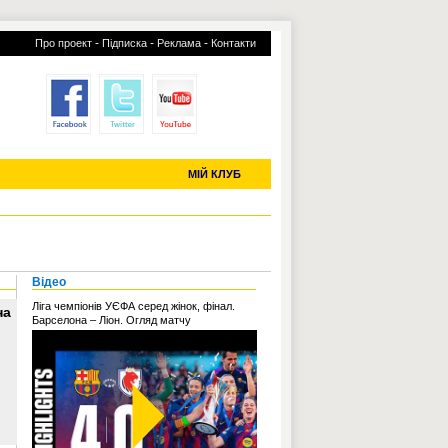
-
-
-
Про проект
Підписка
Реклама
Контакти
отий КЛУБ
УСІ ТРАНСФЕРИ
С-2019 (U-20)
ЧС-2022
МІЙ КЛУБ
Відео
Ліга чемпіонів УЄФА серед жінок, фінал.
на
Барселона – Ліон. Огляд матчу