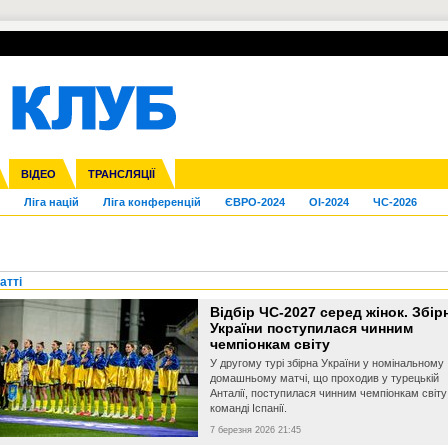
УПЛ-ПЕРЕХОДИ
СКРИЖАЛІ
ЄВРОКУБКИ
Зол
нфедерацій
га ліга
Франція
ВІДЕО
Кубок України
Інші
ЧЄ-2015 (U-21)
ТРАНСЛЯЦІЇ
Молодіжка
Копа Америка
Юнаки
ЧС-2018
Інші
ЄВРО-2020
Ч
Ліга націй
Ліга конференцій
ЄВРО-2024
OI-2024
ЧС-2026
атті
Відбір ЧС-2027 серед жінок. Збір
України поступилася чинним
чемпіонкам світу
У другому турі збірна України у номінальному
домашньому матчі, що проходив у турецькій
Анталії, поступилася чинним чемпіонкам світу
команді Іспанії.
7 березня 2026 21:45