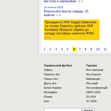
виступи в єврокубках
09:43
15 жовтня 2025
Результати матчів середи, 15
жовтня
23:59
Президента УАФ Андрія Шевченка
та голову Комітету арбітрів УАФ
Катерину Монзуль обрано до
складу постійних комітетів ФІФА
23:12
1
2
3
4
5
6
7
8
9
10
11
Українcький футбол
Турніри
Збірна
Ліга чемпіонів
Прем'єр-ліга
Ліга Європи
Перша ліга
Міжнародні
Друга ліга
Ліга націй
Кубок України
Ліга конференцій
Молодіжка
ЄВРО-2024
Юнаки
OI-2024
Інші
ЧС-2026