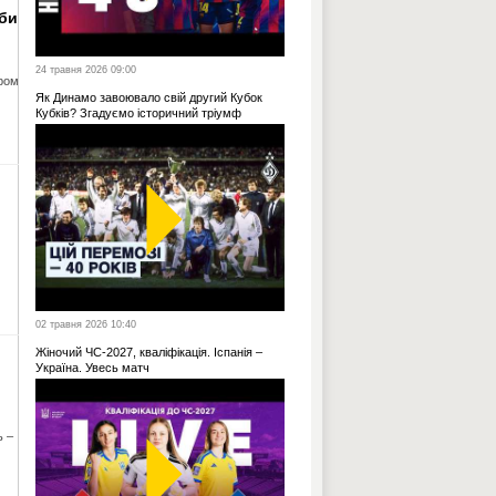
кби
24 травня 2026 09:00
ером
Як Динамо завоювало свій другий Кубок
Кубків? Згадуємо історичний тріумф
02 травня 2026 10:40
Жіночий ЧС-2027, кваліфікація. Іспанія –
Україна. Увесь матч
ь –