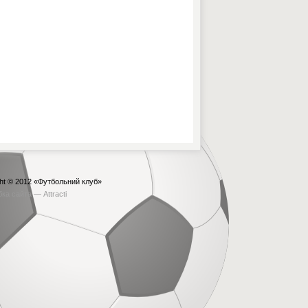
ht © 2012
«Футбольний клуб»
бка сайта —
Attracti