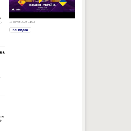
у –
о
18 квітня 2026 14:03
всі видео
рша
у
стю
ів.