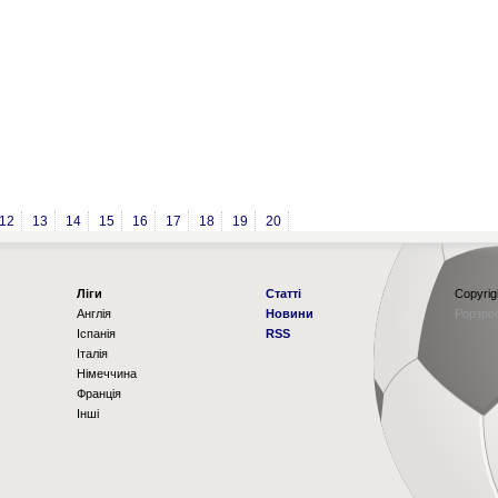
12
13
14
15
16
17
18
19
20
Ліги
Статті
Copyrig
Англія
Новини
Рорзро
Іспанія
RSS
Італія
Німеччина
Франція
Інші