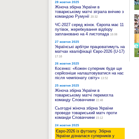
28 жовтня 2025
Жіноча збірна України в
товариському матчі зіграла внічию з
командою Румунії
20:32
ЧС-2027 серед жінок. Європа має 11
путівок, жеребкування відбору
заплановано на 4 листопада
16:08
27 жовтня 2025
Українські арбітри працюватимуть на
матчах кваліфікації Євро-2026 (U-17)
17:16
26 жовтня 2025
Косенко: «Кожен суперник буде ще
серйозніше налаштовуватися на нас
після чемпіонату світу»
13:52
25 жовтня 2025
Жіноча збірна України в
товариському матчі перемогла
команду Словаччини
22:48
Сьогодні жіноча збірна України
проведе товариський матч проти
команди Словаччини
15:12
24 жовтня 2025
Євро-2026 із футзалу. Збірна
України дізналася суперників у