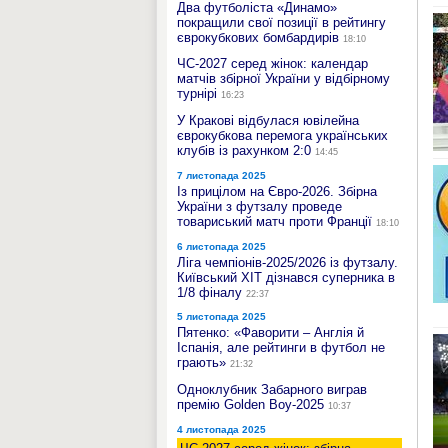
Два футболіста «Динамо»
покращили свої позиції в рейтингу
єврокубкових бомбардирів
18:10
ЧС-2027 серед жінок: календар
матчів збірної України у відбірному
турнірі
16:23
У Кракові відбулася ювілейна
єврокубкова перемога українських
клубів із рахунком 2:0
14:45
7 листопада 2025
Із прицілом на Євро-2026. Збірна
України з футзалу проведе
товариський матч проти Франції
18:10
6 листопада 2025
Ліга чемпіонів-2025/2026 із футзалу.
Київський ХІТ дізнався суперника в
1/8 фіналу
22:37
5 листопада 2025
Пятенко: «Фаворити – Англія й
Іспанія, але рейтинги в футбол не
грають»
21:32
Одноклубник Забарного виграв
премію Golden Boy-2025
10:37
4 листопада 2025