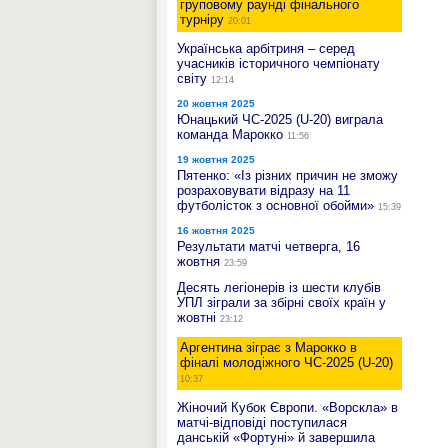
груповому раунді фінального
турніру
20:01
Українська арбітриня – серед
учасників історичного чемпіонату
світу
12:14
20 жовтня 2025
Юнацький ЧС-2025 (U-20) виграла
команда Марокко
11:56
19 жовтня 2025
Пятенко: «Із різних причин не зможу
розраховувати відразу на 11
футболісток з основної обойми»
15:39
16 жовтня 2025
Результати матчі четверга, 16
жовтня
23:59
Десять легіонерів із шести клубів
УПЛ зіграли за збірні своїх країн у
жовтні
23:12
Аргентина зіграє з Марокко в
фіналі молодіжного ЧС-2025 (U-20)
10:37
Жіночий Кубок Європи. «Ворскла» в
матчі-відповіді поступилася
данській «Фортуні» й завершила