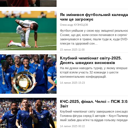
Як змінився футбольний календа
чим це загрожує
Олександр КУЗНЄЦОВ
Футбол увійшов у свою еру зміщеної реальнос
Схоже, що дні, коли сезон починався в серпні 
закінчувався в травні, пішли туди ж, куди DVD
плеєри та здоровий сон…
15 липня 2025 11:00
Клубний чемпіонат світу-2025.
Десять швидких висновків
На які думки наводить турнір, у якому вперше
історії взяли участь 32 команди з шести
континентальних конфедерацій.
14 липня 2025 15:23
КЧС-2025, фінал. Челсі – ПСЖ 3:0
Звіт
Клубний чемпіонат світу завершився сенсаціє
Головна фігура серед її авторів – Коул Палмер
який забив два м'ячі та віддав гольову передач
14 липня 2025 00:22