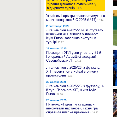
ЧС-2027 серед жінок: збірна
України дізналася суперників у
відбірному турнірі
19:04
Українські арбітри працюватимуть на
матчі юнацького ЧС-2025 (U‑17)
12:14
2 листопада 2025
Ліга чемпіонів-2025/2026 із футзалу.
Київський ХІТ вийшов у плей-оф,
Kyiv Futsal завершив виступи в
турнірі
13:22
31 жовтня 2025
Президент УПЛ узяв участь у 51-й
Генеральній Асамблеї асоціації
Європейських Ліг
23:12
Ліга чемпіонів-2025/26 із футзалу.
ХІТ переміг Kyiv Futsal в очному
протистоянні
10:37
30 жовтня 2025
Ліга чемпіонів-2025/26 із футзалу, 1-
й тур. Перемога ХІТ, нічия Kyiv
Futsal
17:16
29 жовтня 2025
Пятенко: «Підопічні старалися
виконувати настанови, і їхня гра
справила цілісне враження»
19:36