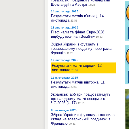
товариські поєдинки з командами
Шотландії та Австрії
16:23
14 листопада 2025
Результати матчів п'ятниці, 14
листопада
23:58
13 листопада 2025
Півфінали та фінал Євро-2028
відбудуться на «Вемблі»
19:33
Збірна України з футзалу в
товариському поєдинку переграла
Францію
11:28
12 листопада 2025
Результати матчі середи, 12
листопада
23:59
11 листопада 2025
Результати матчів вівторка, 11
листопада
23:59
Українські арбітри працюватимуть
ще на одному матчі юнацького
ЧС-2025 (U-17)
12:13
8 листопада 2025
Збірна України з футзалу оголосила
склад на товариський поєдинок із
Францією
20:41