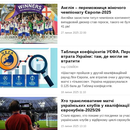
Англія – переможниця жіночого
чемпіонату Європи-2025
Англійки захистили титул чемпіонок континент
випадковий джокер став героєм, такого не бул
41 рік!
27 липня 2025 22:00
Таблиця коефіцієнтів УЄФА. Пе
втрата України: там, де могли не
втратити
Ігор СЕМЙОН
«Шахтар» пройшов у другий кваліфікаційний
раунд Ліги Європи, але втратив очки у другом
матчі з «Ільвесом». Україна недорахувалася
0.125 бала до Таблиці коефіцієнтів.
18 липня 2025 11:10
Хто транслюватиме матчі
українських клубів у кваліфікації
єврокубків-2025/26
Стало відомо, хто покаже усі поєдинки за уча
українських клубів у відбірному циклі єврокубк
15 липня 2025 13:10