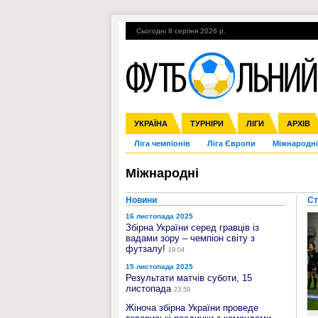
Сьогодні 8 серпня 2026 р.
Гарячі теми
УПЛ, 2-й тур
ВІЙНА
УКРАЇНА
Збірна
Англія
ЧС-2014
Іспанія
Прем'єр-ліга
ЄВРО-2016
ТУРНІРИ
Італія
Росія
Перша ліга
ЛІГИ
Німеччина
Кубок ко
АРХІВ
Дру
Ліга чемпіонів
Ліга Європи
Міжнародні
Міжнародні
Новини
Ст
16 листопада 2025
Збірна України серед гравців із
вадами зору – чемпіон світу з
футзалу!
19:04
15 листопада 2025
Результати матчів суботи, 15
листопада
23:59
Жіноча збірна України проведе