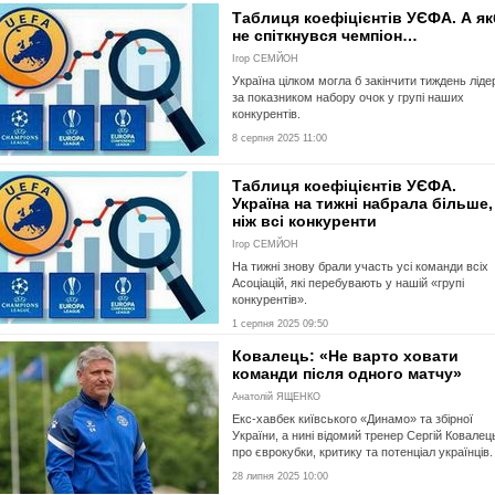
Таблиця коефіцієнтів УЄФА. А я
не спіткнувся чемпіон…
Ігор СЕМЙОН
Україна цілком могла б закінчити тиждень лід
за показником набору очок у групі наших
конкурентів.
8 серпня 2025 11:00
Таблиця коефіцієнтів УЄФА.
Україна на тижні набрала більше,
ніж всі конкуренти
Ігор СЕМЙОН
На тижні знову брали участь усі команди всіх
Асоціацій, які перебувають у нашій «групі
конкурентів».
1 серпня 2025 09:50
Ковалець: «Не варто ховати
команди після одного матчу»
Анатолій ЯЩЕНКО
Екс-хавбек київського «Динамо» та збірної
України, а нині відомий тренер Сергій Ковалец
про єврокубки, критику та потенціал українців.
28 липня 2025 10:00