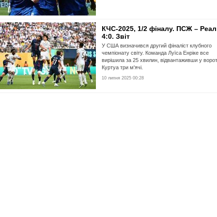
КЧС-2025, 1/2 фіналу. ПСЖ – Реал
4:0. Звіт
У США визначився другий фіналіст клубного
чемпіонату світу. Команда Луїса Енріке все
вирішила за 25 хвилин, відвантаживши у воро
Куртуа три м'ячі.
10 липня 2025 00:28