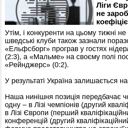
Ліги Євр
не зароб
коефіці
Утім, і конкуренти на цьому тижні н
шведські клуби також зазнали поразо
«Ельфсборг» програв у гостях ніде
(2:3), а «Мальме» на своєму полі п
«Рейнджерс» (0:2).
У результаті Україна залишається на
Наша нинішня позиція передбачає чо
одну – в Лізі чемпіонів (другий квал
в Лізі Європи (перший кваліфікаційний
конференцій (другий кваліфікаційни