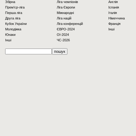
Збірна
Ліга чемпіонів
Англія
Прем'єр-ліга
Ліга Європи
Іспанія
Перша ліга
Міжнародні
Італія
Друга ліга
Ліга націй
Німеччина
Кубок України
Ліга конференцій
Франція
Молодіжка
ЄВРО-2024
Інші
Юнаки
OI-2024
Інші
ЧС-2026