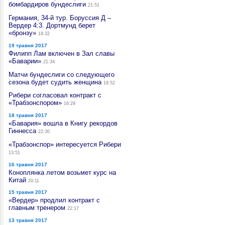
бомбардиров бундеслиги
21:51
Германия, 34-й тур. Боруссия Д –
Вердер 4:3. Дортмунд берет
«бронзу»
18:32
19 травня 2017
Филипп Лам включен в Зал славы
«Баварии»
21:34
Матчи бундеслиги со следующего
сезона будет судить женщина
18:52
Рибери согласовал контракт с
«Трабзонспором»
16:29
18 травня 2017
«Бавария» вошла в Книгу рекордов
Гиннесса
22:30
«Трабзонспор» интересуется Рибери
13:51
16 травня 2017
Коноплянка летом возьмет курс на
Китай
20:11
15 травня 2017
«Вердер» продлил контракт с
главным тренером
22:17
13 травня 2017