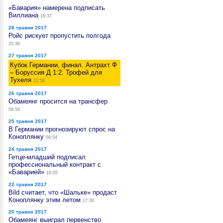
«Бавария» намерена подписать
Виллиана
19:37
28 травня 2017
Ройс рискует пропустить полгода
20:36
27 травня 2017
Кубок Германии, финал. Антрахт Ф
– Боруссия Д 1:2. Трофей для
Тухеля
22:58
26 травня 2017
Обамеянг просится на трансфер
09:59
25 травня 2017
В Германии прогнозируют спрос на
Коноплянку
09:54
24 травня 2017
Гетце-младший подписал
профессиональный контракт с
«Баварией»
16:05
22 травня 2017
Bild считает, что «Шальке» продаст
Коноплянку этим летом
17:30
20 травня 2017
Обамеянг выиграл первенство