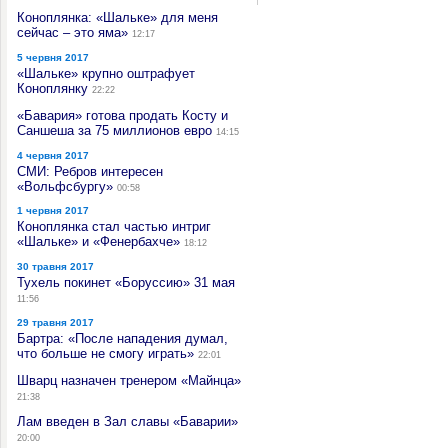
Коноплянка: «Шальке» для меня
сейчас – это яма»
12:17
5 червня 2017
«Шальке» крупно оштрафует
Коноплянку
22:22
«Бавария» готова продать Косту и
Саншеша за 75 миллионов евро
14:15
4 червня 2017
СМИ: Ребров интересен
«Вольфсбургу»
00:58
1 червня 2017
Коноплянка стал частью интриг
«Шальке» и «Фенербахче»
18:12
30 травня 2017
Тухель покинет «Боруссию» 31 мая
11:56
29 травня 2017
Бартра: «После нападения думал,
что больше не смогу играть»
22:01
Шварц назначен тренером «Майнца»
21:38
Лам введен в Зал славы «Баварии»
20:00