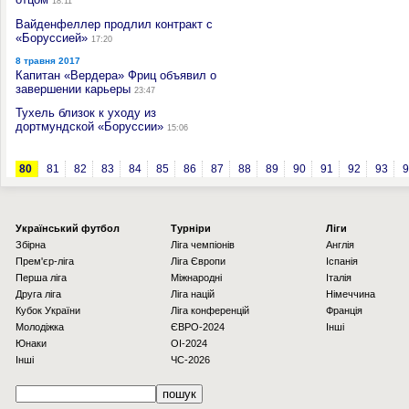
18:11
Вайденфеллер продлил контракт с
«Боруссией»
17:20
8 травня 2017
Капитан «Вердера» Фриц объявил о
завершении карьеры
23:47
Тухель близок к уходу из
дортмундской «Боруссии»
15:06
80
81
82
83
84
85
86
87
88
89
90
91
92
93
9
Українcький футбол
Турніри
Ліги
Збірна
Ліга чемпіонів
Англія
Прем'єр-ліга
Ліга Європи
Іспанія
Перша ліга
Міжнародні
Італія
Друга ліга
Ліга націй
Німеччина
Кубок України
Ліга конференцій
Франція
Молодіжка
ЄВРО-2024
Інші
Юнаки
OI-2024
Інші
ЧС-2026