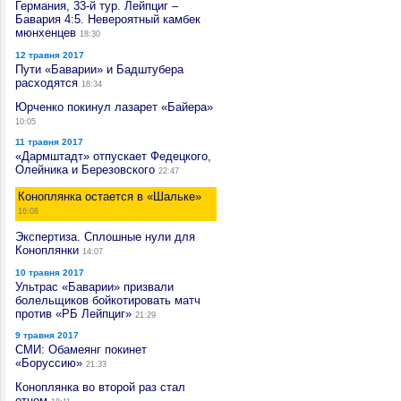
Германия, 33-й тур. Лейпциг –
Бавария 4:5. Невероятный камбек
мюнхенцев
18:30
12 травня 2017
Пути «Баварии» и Бадштубера
расходятся
18:34
Юрченко покинул лазарет «Байера»
10:05
11 травня 2017
«Дармштадт» отпускает Федецкого,
Олейника и Березовского
22:47
Коноплянка остается в «Шальке»
16:08
Экспертиза. Сплошные нули для
Коноплянки
14:07
10 травня 2017
Ультрас «Баварии» призвали
болельщиков бойкотировать матч
против «РБ Лейпциг»
21:29
9 травня 2017
СМИ: Обамеянг покинет
«Боруссию»
21:33
Коноплянка во второй раз стал
отцом