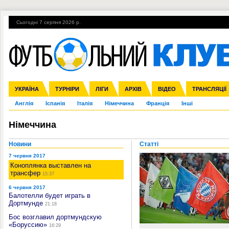
Сьогодні 7 серпня 2026 р.
Гарячі теми
УПЛ, 2-й тур
ВІЙНА
УПЛ-ПЕРЕХОДИ
УКРАЇНА
Збірна
Ліга чемпіонів
ЧС-2014
Прем'єр-ліга
ЄВРО-2016
ТУРНІРИ
Ліга Європи
Росія
Перша ліга
ЛІГИ
Міжнародні
Кубок конфедерацій
АРХІВ
Друга ліга
ВІДЕО
Ліга націй
Кубок України
ЧЄ-2015 (U-21
ТРАНСЛЯЦІЇ
Ліга конф
Англія
Іспанія
Італія
Німеччина
Франція
Інші
Німеччина
Новини
Статті
7 червня 2017
Коноплянка выставлен на
трансфер
15:37
6 червня 2017
Балотелли будет играть в
Дортмунде
21:18
Бос возглавил дортмундскую
«Боруссию»
16:29