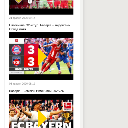
24 травня 2026 09:15
Німеччина, 32-й тур. Баварія –Гайденгайм.
Огляд матч
03 травня 2026 08:15
Баварія – чемпіон Німеччини-2025/26