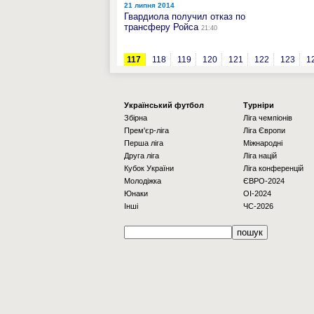
21 липня 2014
Гвардиола получил отказ по
трансферу Ройса
21:40
117
118
119
120
121
122
123
1
Українcький футбол
Турніри
Збірна
Ліга чемпіонів
Прем'єр-ліга
Ліга Європи
Перша ліга
Міжнародні
Друга ліга
Ліга націй
Кубок України
Ліга конференцій
Молодіжка
ЄВРО-2024
Юнаки
OI-2024
Інші
ЧС-2026