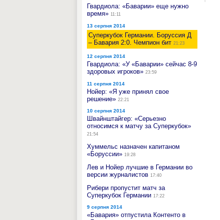
Гвардиола: «Баварии» еще нужно
время»
11:11
13 серпня 2014
Суперкубок Германии. Боруссия Д
– Бавария 2:0. Чемпион бит
21:23
12 серпня 2014
Гвардиола: «У «Баварии» сейчас 8-9
здоровых игроков»
23:59
11 серпня 2014
Нойер: «Я уже принял свое
решение»
22:21
10 серпня 2014
Швайнштайгер: «Серьезно
относимся к матчу за Суперкубок»
21:54
Хуммельс назначен капитаном
«Боруссии»
19:28
Лев и Нойер лучшие в Германии во
версии журналистов
17:40
Рибери пропустит матч за
Суперкубок Германии
17:22
9 серпня 2014
«Бавария» отпустила Контенто в