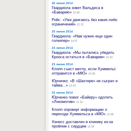
26 липня 2014
Гвардиола зовет Вальдеса в
«Баварию»
22:49
Ройс: «Уже двигаюсь без каких-либо
ограничений»
22:32
25 липня 2014
Гвардиола: «Нам нужен еще один
голкипер»
14:07
24 липня 2014
Гвардиола: «Мы пытались убедить
Крооса остаться в «Баварии»
22:54
23 липня 2014
Клопп съест метлу, если Хуммельс
отправится в «МЮ»
15:08
Юрченко: «В «Шахтере» не сыграл и
тайма...»
12:43
22 липня 2014
Юрченко помог «Байеру» одолеть
«Локомотив»
21:32
Клопп опроверг информацию о
переходе Хуммельса в «МЮ»
12:08
Хенесс доставлен в клинику из-за
проблем с сердцем
10:56