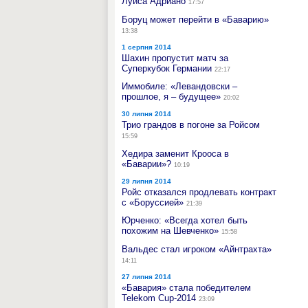
Луиса Адриано
17:57
Боруц может перейти в «Баварию»
13:38
1 серпня 2014
Шахин пропустит матч за
Суперкубок Германии
22:17
Иммобиле: «Левандовски –
прошлое, я – будущее»
20:02
30 липня 2014
Трио грандов в погоне за Ройсом
15:59
Хедира заменит Крооса в
«Баварии»?
10:19
29 липня 2014
Ройс отказался продлевать контракт
с «Боруссией»
21:39
Юрченко: «Всегда хотел быть
похожим на Шевченко»
15:58
Вальдес стал игроком «Айнтрахта»
14:11
27 липня 2014
«Бавария» стала победителем
Telekom Cup-2014
23:09