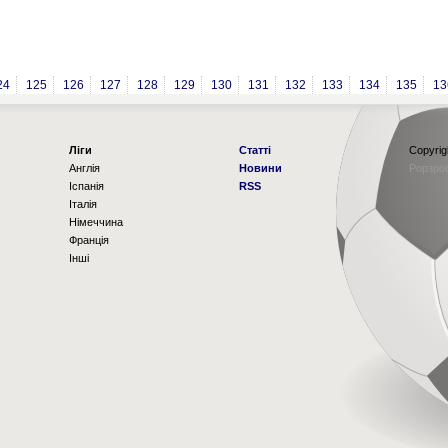
24
125
126
127
128
129
130
131
132
133
134
135
13
Ліги
Статті
Copyrig
Англія
Новини
Рорзро
Іспанія
RSS
Італія
Німеччина
Франція
Інші