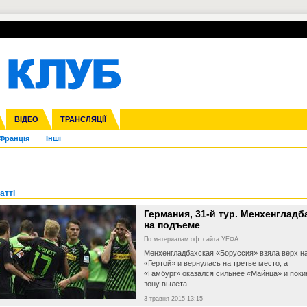
УПЛ-ПЕРЕХОДИ
СКРИЖАЛІ
ЄВРОКУБКИ
Зол
нфедерацій
га ліга
ВІДЕО
Ліга націй
Кубок України
ЧЄ-2015 (U-21)
ТРАНСЛЯЦІЇ
Ліга конференцій
Молодіжка
Копа Америка
ЄВРО-2024
Юнаки
ЧС-2018
Інші
OI-2024
ЄВРО-2020
ЧС-2026
Ч
Франція
Інші
атті
Германия, 31-й тур. Менхенгладб
на подъеме
По материалам оф. сайта УЕФА
Менхенгладбахская «Боруссия» взяла верх н
«Гертой» и вернулась на третье место, а
«Гамбург» оказался сильнее «Майнца» и поки
зону вылета.
3 травня 2015 13:15