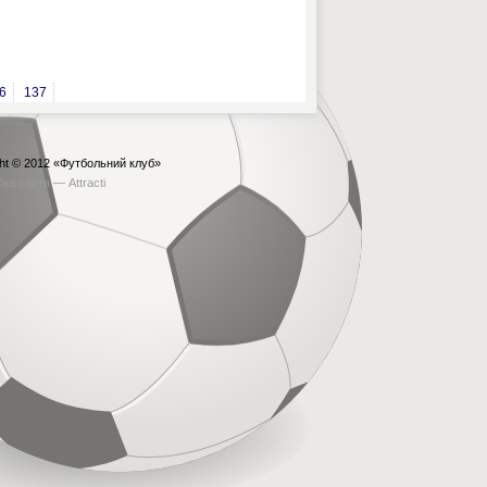
6
137
ht © 2012
«Футбольний клуб»
бка сайта —
Attracti