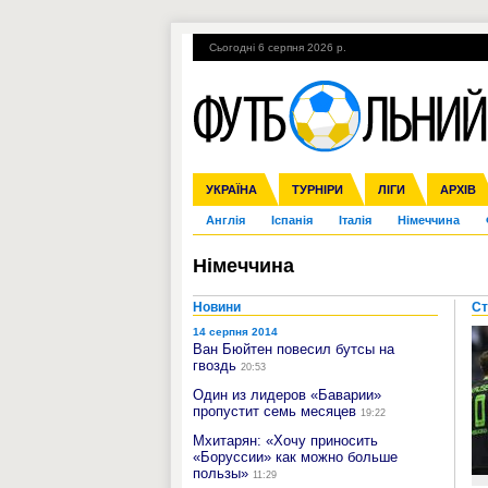
Сьогодні 6 серпня 2026 р.
Гарячі теми
УПЛ, 1-й тур
ВІЙНА
УКРАЇНА
Збірна
Ліга чемпіонів
ЧС-2014
Прем'єр-ліга
ЄВРО-2016
ТУРНІРИ
Ліга Європи
Росія
Перша ліга
ЛІГИ
Міжнародні
Кубок ко
АРХІВ
Дру
Англія
Іспанія
Італія
Німеччина
Німеччина
Новини
Ст
14 серпня 2014
Ван Бюйтен повесил бутсы на
гвоздь
20:53
Один из лидеров «Баварии»
пропустит семь месяцев
19:22
Мхитарян: «Хочу приносить
«Боруссии» как можно больше
пользы»
11:29