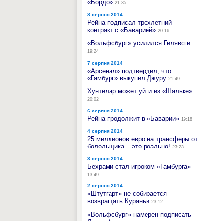
«Бордо»
21:35
8 серпня 2014
Рейна подписал трехлетний
контракт с «Баварией»
20:16
«Вольфсбург» усилился Гилявоги
19:24
7 серпня 2014
«Арсенал» подтвердил, что
«Гамбург» выкупил Джуру
21:49
Хунтелар может уйти из «Шальке»
20:02
6 серпня 2014
Рейна продолжит в «Баварии»
19:18
4 серпня 2014
25 миллионов евро на трансферы от
болельщика – это реально!
23:23
3 серпня 2014
Бехрами стал игроком «Гамбурга»
13:49
2 серпня 2014
«Штутгарт» не собирается
возвращать Кураньи
23:12
«Вольфсбург» намерен подписать