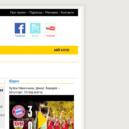
-
-
-
Про проект
Підписка
Реклама
Контакти
отий КЛУБ
УСІ ТРАНСФЕРИ
С-2019 (U-20)
ЧС-2022
МІЙ КЛУБ
Відео
Кубок Німеччини, фінал. Баварія –
ах
Штутгарт. Огляд матчу
ад
нул