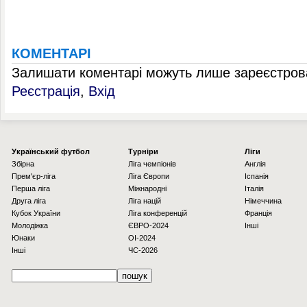
КОМЕНТАРІ
Залишати коментарі можуть лише зареєстрова
Реєстрація
,
Вхід
Українcький футбол
Турніри
Ліги
Збірна
Ліга чемпіонів
Англія
Прем'єр-ліга
Ліга Європи
Іспанія
Перша ліга
Міжнародні
Італія
Друга ліга
Ліга націй
Німеччина
Кубок України
Ліга конференцій
Франція
Молодіжка
ЄВРО-2024
Інші
Юнаки
OI-2024
Інші
ЧС-2026