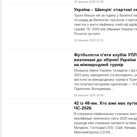
26 березня 2026 21:59
Україна – Швеція: стартові 
Трохи більше ніж за годину у Валенсії на
«Сьюдад де Валенсія» пролунає старто
свисток у матчі півфіналу плей-оф відбі
турніру ЧС-2026 між збірними України та
Початок зустрічі...
26 березня 2026 20:32
Футболісти п’яти клубів УПЛ
викликані до збірної України
на міжнародний турнір
Юнацька збірна України, складена з фут
2010 року народження (та молодших), 
виступи на міжнародному турнірі в Туреч
поступилася місцевим одноліткам — 0:2
Підопічних Володимира ...
26 березня 2026 19:09
42 із 48-ми. Хто вже має путі
ЧС-2026
В очікуванні півфінальних стикових матч
кваліфікації чемпіонату світу-2026 нагад
команди вже отримали заповітні путівки
Мундіаль: Господарі (3/3): США, Канада,
МексикаЄвропа (12/16)...