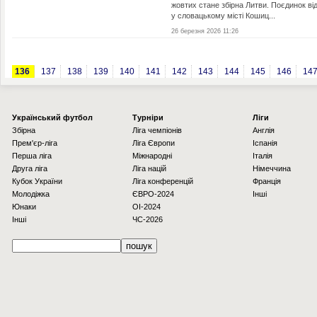
жовтих стане збірна Литви. Поєдинок ві
у словацькому місті Кошиц...
26 березня 2026 11:26
136
137
138
139
140
141
142
143
144
145
146
14
Українcький футбол
Турніри
Ліги
Збірна
Ліга чемпіонів
Англія
Прем'єр-ліга
Ліга Європи
Іспанія
Перша ліга
Міжнародні
Італія
Друга ліга
Ліга націй
Німеччина
Кубок України
Ліга конференцій
Франція
Молодіжка
ЄВРО-2024
Інші
Юнаки
OI-2024
Інші
ЧС-2026