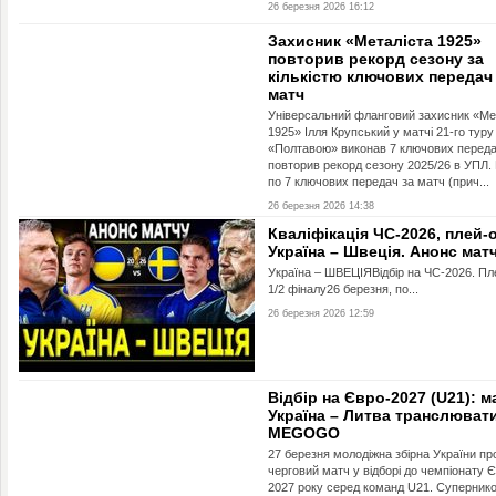
26 березня 2026 16:12
Захисник «Металіста 1925»
повторив рекорд сезону за
кількістю ключових передач
матч
Універсальний фланговий захисник «Ме
1925» Ілля Крупський у матчі 21-го туру 
«Полтавою» виконав 7 ключових переда
повторив рекорд сезону 2025/26 в УПЛ.
по 7 ключових передач за матч (прич...
26 березня 2026 14:38
Кваліфікація ЧС-2026, плей-
Україна – Швеція. Анонс мат
Україна – ШВЕЦІЯВідбір на ЧС-2026. Пл
1/2 фіналу26 березня, по...
26 березня 2026 12:59
Відбір на Євро-2027 (U21): м
Україна – Литва транслюват
MEGOGO
27 березня молодіжна збірна України пр
черговий матч у відборі до чемпіонату 
2027 року серед команд U21. Суперник