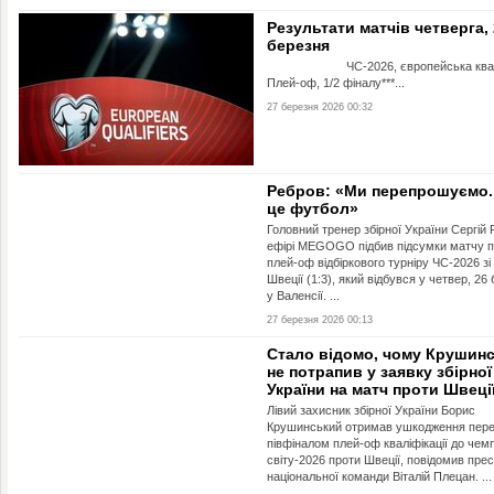
Результати матчів четверга,
березня
ЧС-2026, європейська кваліф
Плей-оф, 1/2 фіналу***...
27 березня 2026 00:32
Ребров: «Ми перепрошуємо.
це футбол»
Головний тренер збірної України Сергій 
ефірі MEGOGO підбив підсумки матчу п
плей-оф відбіркового турніру ЧС-2026 зі
Швеції (1:3), який відбувся у четвер, 26
у Валенсії. ...
27 березня 2026 00:13
Стало відомо, чому Крушин
не потрапив у заявку збірної
України на матч проти Швеці
Лівий захисник збірної України Борис
Крушинський отримав ушкодження пер
півфіналом плей-оф кваліфікації до чем
світу-2026 проти Швеції, повідомив пре
національної команди Віталій Плецан. ...