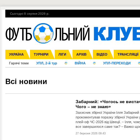
Сьогодні 8 серпня 2026 р.
УКРАЇНА
Збірна
Ліга чемпіонів
Англія
ЧС-2014
Іспанія
Прем'єр-ліга
ЄВРО-2016
ТУРНІРИ
Ліга Європи
Італія
Росія
Перша ліга
ЛІГИ
Німеччина
Міжнародні
Кубок конфедерацій
АРХІВ
Друга ліга
Франція
ВІДЕО
Ліга націй
Кубок України
Інші
ЧЄ-2015 (U-21
ТРАНСЛЯЦІЇ
Ліга конф
Гарячі теми
УПЛ, 2-й тур
ВІЙНА
УПЛ-ПЕРЕХОДИ
Всі новини
Забарний: «Чогось не виста
Чого – не знаю»
Захисник збірної України Ілля Забарний
прокоментував поразку збірної України 
плей-оф ЧС-2026 від Швеції. – Ілля, чом
все завершилося саме так? – Важко щос
27 березня 2026 09:43