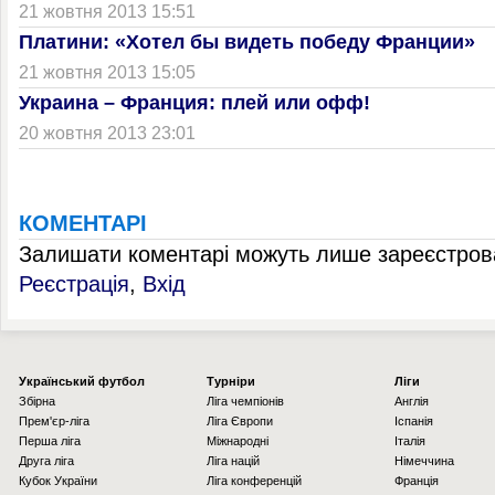
21 жовтня 2013 15:51
Платини: «Хотел бы видеть победу Франции»
21 жовтня 2013 15:05
Украина – Франция: плей или офф!
20 жовтня 2013 23:01
КОМЕНТАРІ
Залишати коментарі можуть лише зареєстрова
Реєстрація
,
Вхід
Українcький футбол
Турніри
Ліги
Збірна
Ліга чемпіонів
Англія
Прем'єр-ліга
Ліга Європи
Іспанія
Перша ліга
Міжнародні
Італія
Друга ліга
Ліга націй
Німеччина
Кубок України
Ліга конференцій
Франція