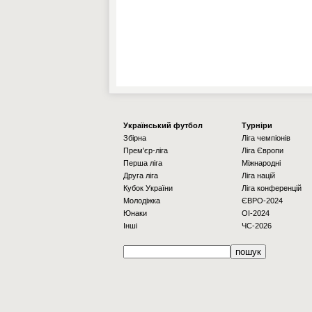
Українcький футбол
Турніри
Збірна
Ліга чемпіонів
Прем'єр-ліга
Ліга Європи
Перша ліга
Міжнародні
Друга ліга
Ліга націй
Кубок України
Ліга конференцій
Молодіжка
ЄВРО-2024
Юнаки
OI-2024
Інші
ЧС-2026