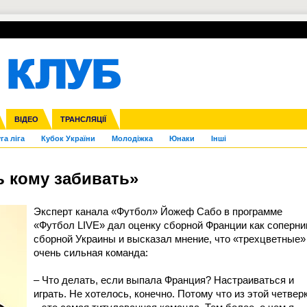
УПЛ-ПЕРЕХОДИ
СКРИЖАЛІ
ЄВРОКУБКИ
Зол
нфедерацій
Франція
ВІДЕО
Ліга націй
Інші
ЧЄ-2015 (U-21)
ТРАНСЛЯЦІЇ
Ліга конференцій
Копа Америка
ЄВРО-2024
ЧС-2018
OI-2024
ЄВРО-2020
ЧС-2026
Ч
га ліга
Кубок України
Молодіжка
Юнаки
Інші
ь кому забивать»
Эксперт канала «Футбол» Йожеф Сабо в программе
«Футбол LIVE» дал оценку сборной Франции как соперни
сборной Украины и высказал мнение, что «трехцветные»
очень сильная команда:
– Что делать, если выпала Франция? Настраиваться и
играть. Не хотелось, конечно. Потому что из этой четвер