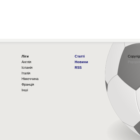
Ліги
Статті
Copyrig
Англія
Новини
Рорзро
Іспанія
RSS
Італія
Німеччина
Франція
Інші