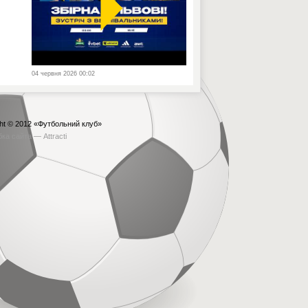
04 червня 2026 00:02
ht © 2012
«Футбольний клуб»
бка сайта —
Attracti