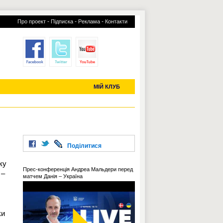
-
-
-
Про проект
Підписка
Реклама
Контакти
отий КЛУБ
УСІ ТРАНСФЕРИ
С-2019 (U-20)
ЧС-2022
МІЙ КЛУБ
Поділитися
ку
Прес-конференція Андреа Мальдери перед
 –
матчем Данія – Україна
ки