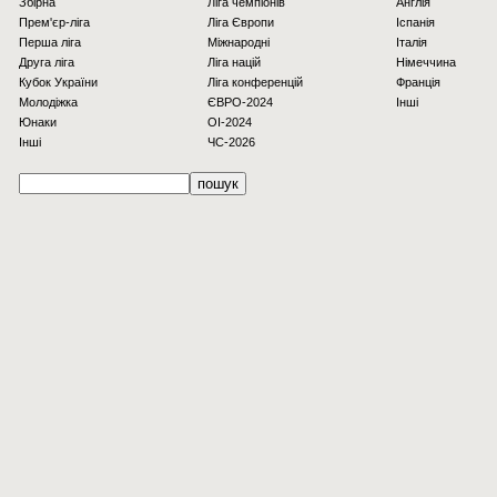
Збірна
Ліга чемпіонів
Англія
Прем'єр-ліга
Ліга Європи
Іспанія
Перша ліга
Міжнародні
Італія
Друга ліга
Ліга націй
Німеччина
Кубок України
Ліга конференцій
Франція
Молодіжка
ЄВРО-2024
Інші
Юнаки
OI-2024
Інші
ЧС-2026