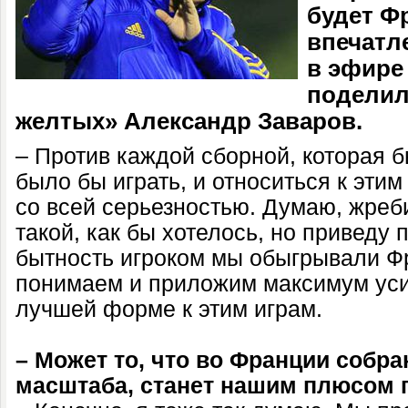
будет Ф
впечатл
в эфире
поделил
желтых» Александр Заваров.
– Против каждой сборной, которая 
было бы играть, и относиться к эти
со всей серьезностью. Думаю, жреби
такой, как бы хотелось, но приведу 
бытность игроком мы обыгрывали Ф
понимаем и приложим максимум уси
лучшей форме к этим играм.
– Может то, что во Франции собр
масштаба, станет нашим плюсом п