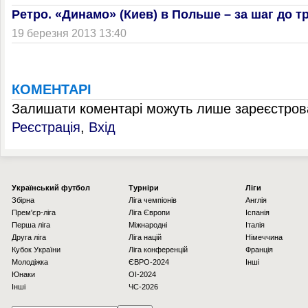
Ретро. «Динамо» (Киев) в Польше – за шаг до т
19 березня 2013 13:40
КОМЕНТАРІ
Залишати коментарі можуть лише зареєстрова
Реєстрація
,
Вхід
Українcький футбол
Турніри
Ліги
Збірна
Ліга чемпіонів
Англія
Прем'єр-ліга
Ліга Європи
Іспанія
Перша ліга
Міжнародні
Італія
Друга ліга
Ліга націй
Німеччина
Кубок України
Ліга конференцій
Франція
Молодіжка
ЄВРО-2024
Інші
Юнаки
OI-2024
Інші
ЧС-2026