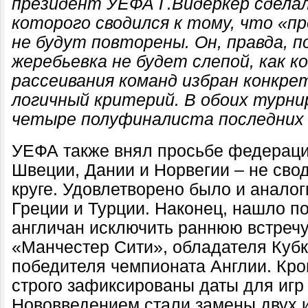
президент УЕФА Г.Видеркер сделал
которого сводился к тому, что «
не будут повторены. Он, правда, п
жеребьевка не будет слепой, как ко
рассеивания команд избран конкрет
логичный критерий. В обоих турни
четыре полуфиналиста последних
УЕФА также внял просьбе федераци
Швеции, Дании и Норвегии – не свод
круге. Удовлетворено было и аналог
Греции и Турции. Наконец, нашло 
англичан исключить раннюю встреч
«Манчестер Сити», обладателя Куб
победителя чемпионата Англии. Кро
строго зафиксированы даты для игр 
Нововведением стали замены двух и