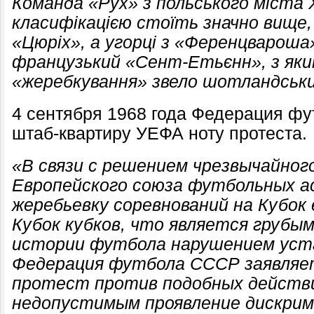
Команда «Рух» з польського міста 
класифікацією стоїть значно вище,
«Цюріх», а угорці з «Ференцварош
французький «Сент-Етьєнн», з яки
«жеребкування» звело шотландськи
4 сентября 1968 года Федерация ф
штаб-квартиру УЕФА ноту протеста.
«В связи с решением чрезвычайно
Европейского союза футбольных а
жеребьевку соревнований на Кубок 
Кубок кубков, что является грубы
истории футбола нарушением уст
Федерация футбола СССР заявля
протест против подобных действ
недопустимым проявление дискри