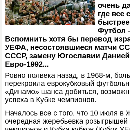
очень д
где все 
быстрее
Футбол 
Вспомнить хотя бы перевод изр
УЕФА, несостоявшиеся матчи СС
СССР, замену Югославии Данией
Евро-1992...
Ровно полвека назад, в 1968-м, бол
перекроила еврокубковый футбольн
«Динамо» шанса добиться, возможно
успеха в Кубке чемпионов.
Началось все с того, что 10 июля в
очередная жеребьевка розыгрышей 
чемпионов и Кубка кубков (Кубок У