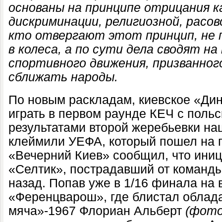
основаны на принципе отрицания к
дискриминации, религиозной, расов
кто отвергают этот принцип, не 
в колеса, а по сути дела сводят н
спортивного движения, призванног
сближать народы.
По новым раскладам, киевское «Ди
играть в первом раунде КЕЧ с поль
результатами второй жеребьевки на
клеймили УЕФА, который пошел на п
«Вечерний Киев» сообщил, что ини
«Селтик», пострадавший от команды
назад. Попав уже в 1/16 финала на 
«Ференцварош», где блистал облада
мяча»-1967 Флориан Альберт
(фото