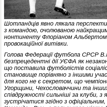
Шотландців явно лякала перспекти
з командою, очолюваною найкращи
нонтиненту Флоріаном Альбертом, 
провокаційної витівки.
Голова Федерації футбола СРСР В.Г
безпрецедентні дії УЄФА як незакон
що поставила футболістів соціаліс
становище порівняно з іншими учас
для кого не є секретом, що чемпіон
Угорщини, Чехословаччини та інших
співдружності сильніші за клуби, з 
зустрічатися згідно з офіціальним