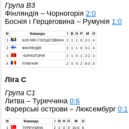
Група B3
Фінляндія – Чорногорія
2:0
Боснія і Герцеговина – Румунія
1:0
N
Команда
І
В
Н
П
М
О
1
БОСНІЯ І ГЕРЦЕГОВИНА
2
1
1
0
2-1
4
2
ФІНЛЯНДІЯ
2
1
1
0
3-1
4
3
ЧОРНОГОРІЯ
2
1
0
1
2-2
3
4
РУМУНІЯ
2
0
0
2
0-3
0
Ліга C
Група C1
Литва – Туреччина
0:6
Фарерські острови – Люксембург
0:1
N
Команда
І
В
Н
П
М
О
1
ТУРЕЧЧИНА
2
2
0
0
10-0
6