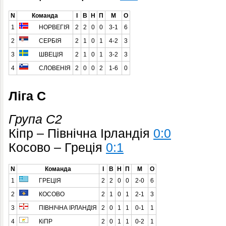
N
Команда
І
В
Н
П
М
О
1
НОРВЕГІЯ
2
2
0
0
3-1
6
2
СЕРБІЯ
2
1
0
1
4-2
3
3
ШВЕЦІЯ
2
1
0
1
3-2
3
4
СЛОВЕНІЯ
2
0
0
2
1-6
0
Ліга C
Група C2
Кіпр – Північна Ірландія
0:0
Косово – Греція
0:1
N
Команда
І
В
Н
П
М
О
1
ГРЕЦІЯ
2
2
0
0
2-0
6
2
КОСОВО
2
1
0
1
2-1
3
3
ПІВНІЧНА ІРЛАНДІЯ
2
0
1
1
0-1
1
4
КіПР
2
0
1
1
0-2
1