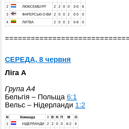
2
ЛЮКСЕМБУРГ
2
2
0
0
3-0
6
3
ФАРЕРСЬКІ О-ВИ
2
0
0
2
0-5
0
4
ЛИТВА
2
0
0
2
0-8
0
============================
СЕРЕДА, 8 червня
Ліга A
Група A4
Бельгія – Польща
6:1
Вельс – Нідерланди
1:2
N
Команда
І
В
Н
П
М
О
1
НІДЕРЛАНДИ
2
2
0
0
6-2
6