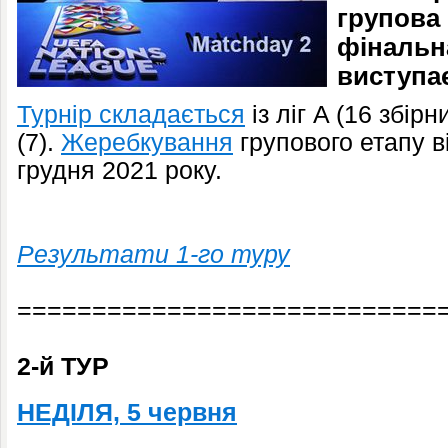
групова 
фінальна
виступає
Турнір складається
із ліг A (16 збірни
(7).
Жеребкування
групового етапу в
грудня 2021 року.
Результати 1-го туру
============================
2-й ТУР
НЕДІЛЯ, 5 червня