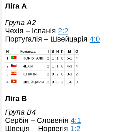
Ліга A
Група A2
Чехія – Іспанія
2:2
Португалія – Швейцарія
4:0
N
Команда
І
В
Н
П
М
О
1
ПОРТУГАЛІЯ
2
1
1
0
5-1
4
2
ЧЕХІЯ
2
1
1
0
4-3
4
3
ІСПАНІЯ
2
0
2
0
3-3
2
4
ШВЕЙЦАРІЯ
2
0
0
2
1-6
0
Ліга B
Група B4
Сербія – Словенія
4:1
Швеція – Норвегія
1:2