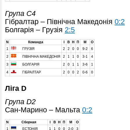
Група C4
Гібралтар – Північна Македонія
0:2
Болгарія – Грузія
2:5
N
Команда
І
В
Н
П
М
О
1
ГРУЗІЯ
2
2
0
0
9-2
6
2
ПІВНІЧНА МАКЕДОНІЯ
2
1
1
0
3-1
4
3
БОЛГАРІЯ
2
0
1
1
3-6
1
4
ГІБРАЛТАР
2
0
0
2
0-6
0
Ліга D
Група D2
Сан-Марино – Мальта
0:2
N
Сборная
І
В
Н
П
М
О
1
ЕСТОНІЯ
1
1
0
0
2-0
3