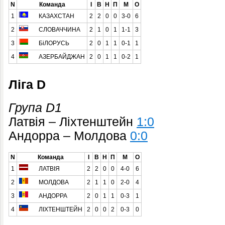
N
Команда
І
В
Н
П
М
О
1
КАЗАХСТАН
2
2
0
0
3-0
6
2
СЛОВАЧЧИНА
2
1
0
1
1-1
3
3
БіЛОРУСЬ
2
0
1
1
0-1
1
4
АЗЕРБАЙДЖАН
2
0
1
1
0-2
1
Ліга D
Група D1
Латвія – Ліхтенштейн
1:0
Андорра – Молдова
0:0
N
Команда
І
В
Н
П
М
О
1
ЛАТВІЯ
2
2
0
0
4-0
6
2
МОЛДОВА
2
1
1
0
2-0
4
3
АНДОРРА
2
0
1
1
0-3
1
4
ЛІХТЕНШТЕЙН
2
0
0
2
0-3
0