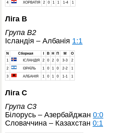
4
ХОРВАТІЯ
2
0
1
1
1-4
1
Ліга B
Група B2
Ісландія – Албанія
1:1
N
Сборная
І
В
Н
П
М
О
1
ІСЛАНДІЯ
2
0
2
0
3-3
2
2
ІЗРАЇЛЬ
1
0
1
0
2-2
1
3
АЛБАНІЯ
1
0
1
0
1-1
1
Ліга C
Група C3
Білорусь – Азербайджан
0:0
Словаччина – Казахстан
0:1