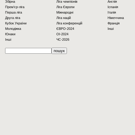
Збірна
Ліга чемпіонів
Англія
Прем'єр-ліга
Ліга Європи
Іспанія
Перша ліга
Міжнародні
Італія
Друга ліга
Ліга націй
Німеччина
Кубок України
Ліга конференцій
Франція
Молодіжка
ЄВРО-2024
Інші
Юнаки
OI-2024
Інші
ЧС-2026