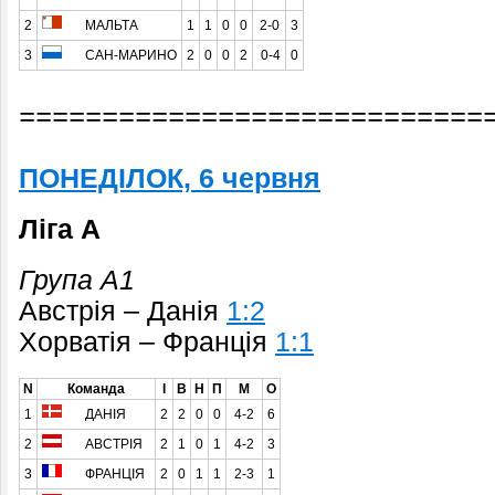
2
МАЛЬТА
1
1
0
0
2-0
3
3
САН-МАРИНО
2
0
0
2
0-4
0
============================
ПОНЕДІЛОК, 6 червня
Ліга A
Група A1
Австрія – Данія
1:2
Хорватія – Франція
1:1
N
Команда
І
В
Н
П
М
О
1
ДАНІЯ
2
2
0
0
4-2
6
2
АВСТРІЯ
2
1
0
1
4-2
3
3
ФРАНЦІЯ
2
0
1
1
2-3
1