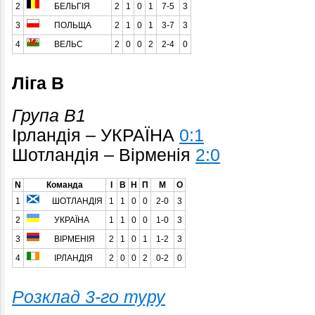
2
БЕЛЬГІЯ
2
1
0
1
7-5
3
3
ПОЛЬЩА
2
1
0
1
3-7
3
4
ВЕЛЬС
2
0
0
2
2-4
0
Ліга B
Група B1
Ірландія – УКРАЇНА
0:1
Шотландія – Вірменія
2:0
N
Команда
І
В
Н
П
М
О
1
ШОТЛАНДІЯ
1
1
0
0
2-0
3
2
УКРАЇНА
1
1
0
0
1-0
3
3
ВІРМЕНІЯ
2
1
0
1
1-2
3
4
ІРЛАНДІЯ
2
0
0
2
0-2
0
Розклад 3-го туру