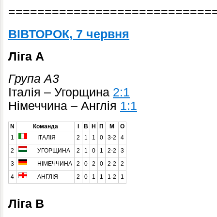
============================
ВІВТОРОК, 7 червня
Ліга A
Група A3
Італія – Угорщина
2:1
Німеччина – Англія
1:1
N
Команда
І
В
Н
П
М
О
1
ІТАЛІЯ
2
1
1
0
3-2
4
2
УГОРЩИНА
2
1
0
1
2-2
3
3
НІМЕЧЧИНА
2
0
2
0
2-2
2
4
АНГЛІЯ
2
0
1
1
1-2
1
Ліга B