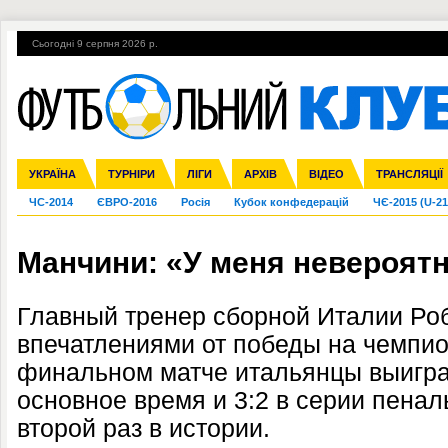
Сьогодні 9 серпня 2026 р.
Гарячі теми
УПЛ, 2-й тур
ВІЙНА
УПЛ-ПЕРЕХОДИ
УКРАЇНА
Збірна
Ліга чемпіонів
Англія
Іспанія
Прем'єр-ліга
ТУРНІРИ
Ліга Європи
Італія
Перша ліга
ЛІГИ
Німеччина
Міжнародні
АРХІВ
Друга ліга
Франція
ВІДЕО
Ліга націй
Кубок України
Інші
ТРАНСЛЯЦІЇ
Ліга конф
ЧС-2014
ЄВРО-2016
Росія
Кубок конфедерацій
ЧЄ-2015 (U-21
Манчини: «У меня невероятн
Главный тренер сборной Италии Ро
впечатлениями от победы на чемпио
финальном матче итальянцы выиграл
основное время и 3:2 в серии пенал
второй раз в истории.