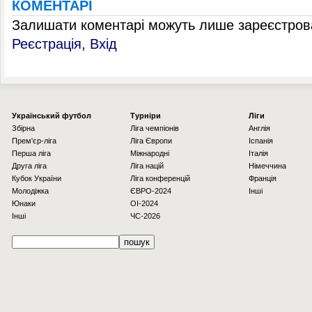
КОМЕНТАРІ
Залишати коментарі можуть лише зареєстрова
Реєстрація
,
Вхід
Українcький футбол
Турніри
Ліги
Збірна
Ліга чемпіонів
Англія
Прем'єр-ліга
Ліга Європи
Іспанія
Перша ліга
Міжнародні
Італія
Друга ліга
Ліга націй
Німеччина
Кубок України
Ліга конференцій
Франція
Молодіжка
ЄВРО-2024
Інші
Юнаки
OI-2024
Інші
ЧС-2026