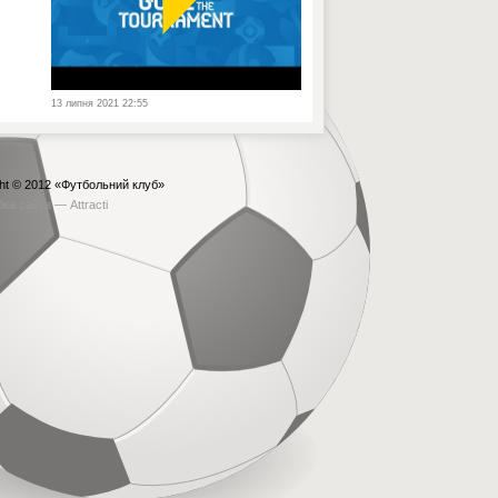
13 липня 2021 22:55
ht © 2012
«Футбольний клуб»
бка сайта —
Attracti