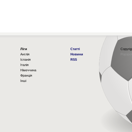
Ліги
Статті
Copyrig
Англія
Новини
Рорзро
Іспанія
RSS
Італія
Німеччина
Франція
Інші