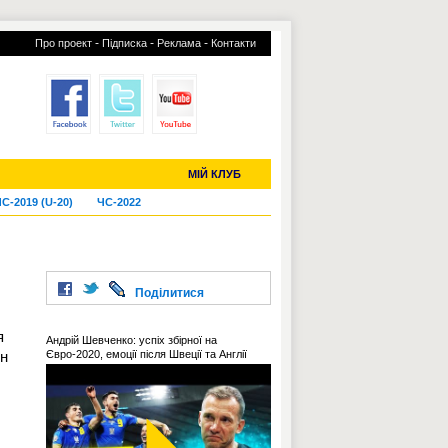
-
-
-
Про проект
Підписка
Реклама
Контакти
отий КЛУБ
УСІ ТРАНСФЕРИ
МІЙ КЛУБ
С-2019 (U-20)
ЧС-2022
Поділитися
я
Андрій Шевченко: успіх збірної на
ен
Євро-2020, емоції після Швеції та Англії