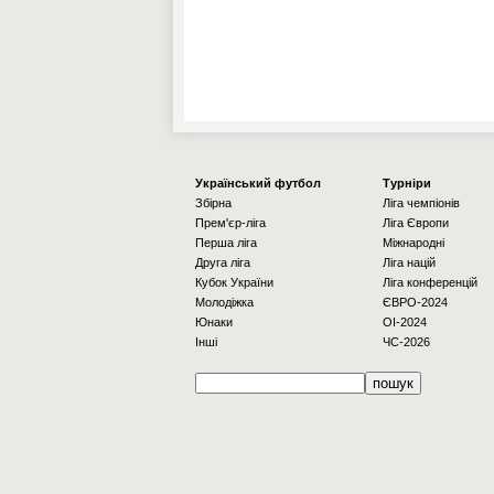
Українcький футбол
Турніри
Збірна
Ліга чемпіонів
Прем'єр-ліга
Ліга Європи
Перша ліга
Міжнародні
Друга ліга
Ліга націй
Кубок України
Ліга конференцій
Молодіжка
ЄВРО-2024
Юнаки
OI-2024
Інші
ЧС-2026