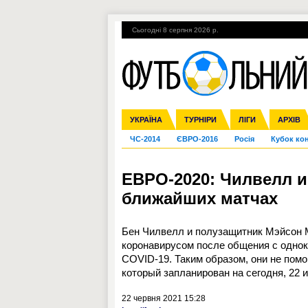
Сьогодні 8 серпня 2026 р.
Гарячі теми
УПЛ, 2-й тур
ВІЙНА
УКРАЇНА
Збірна
Ліга чемпіонів
Англія
Іспанія
Прем'єр-ліга
ТУРНІРИ
Ліга Європи
Італія
Перша ліга
ЛІГИ
Німеччина
Міжнародні
АРХІВ
Дру
ЧС-2014
ЄВРО-2016
Росія
Кубок ко
ЕВРО-2020: Чилвелл и
ближайших матчах
Бен Чилвелл и полузащитник Мэйсон 
коронавирусом после общения с однок
COVID-19. Таким образом, они не помо
который запланирован на сегодня, 22 и
22 червня 2021 15:28