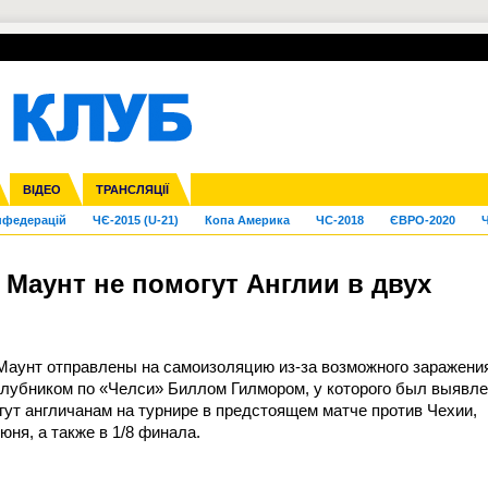
УПЛ-ПЕРЕХОДИ
СКРИЖАЛІ
ЄВРОКУБКИ
Зол
га ліга
Франція
ВІДЕО
Ліга націй
Кубок України
Інші
ТРАНСЛЯЦІЇ
Ліга конференцій
Молодіжка
ЄВРО-2024
Юнаки
Інші
OI-2024
ЧС-2026
нфедерацій
ЧЄ-2015 (U-21)
Копа Америка
ЧС-2018
ЄВРО-2020
Ч
 Маунт не помогут Англии в двух
Маунт отправлены на самоизоляцию из-за возможного заражени
лубником по «Челси» Биллом Гилмором, у которого был выявл
гут англичанам на турнире в предстоящем матче против Чехии,
юня, а также в 1/8 финала.