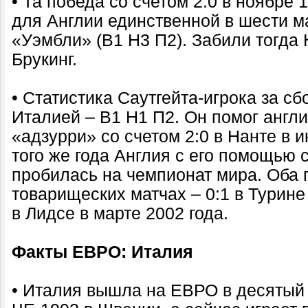
• Та победа со счетом 2:0 в ноябре 
для Англии единственной в шести м
«Уэмбли» (В1 Н3 П2). Забили тогда 
Брукинг.
• Статистика Саутгейта-игрока за сб
Италией – В1 Н1 П2. Он помог англ
«адзурри» со счетом 2:0 в Нанте в и
того же года Англия с его помощью 
пробилась на чемпионат мира. Оба
товарищеских матчах – 0:1 в Турине 
в Лидсе в марте 2002 года.
Факты ЕВРО: Италия
• Италия вышла на ЕВРО в десятый 