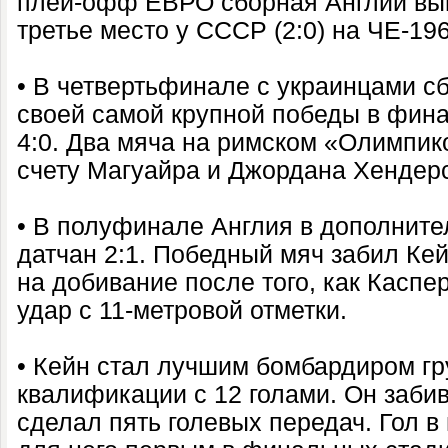
плей-офф ЕВРО сборная Англии выи
третье место у СССР (2:0) на ЧЕ-196
• В четвертьфинале с украинцами с
своей самой крупной победы в фин
4:0. Два мяча на римском «Олимпико
счету Магуайра и Джордана Хендер
• В полуфинале Англия в дополнит
датчан 2:1. Победный мяч забил Ке
на добивание после того, как Каспе
удар с 11-метровой отметки.
• Кейн стал лучшим бомбардиром гр
квалификации с 12 голами. Он забив
сделал пять голевых передач. Гол в