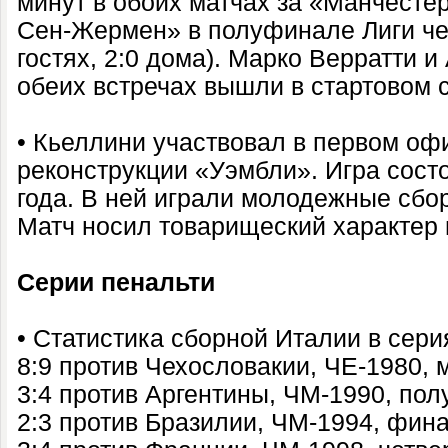
минут в обоих матчах за «Манчесте
Сен-Жермен» в полуфинале Лиги чем
гостях, 2:0 дома). Марко Верратти 
обеих встречах вышли в стартовом 
• Кьеллини участвовал в первом оф
реконструкции «Уэмбли». Игра сост
года. В ней играли молодежные сбо
Матч носил товарищеский характер 
Серии пенальти
• Статистика сборной Италии в сери
8:9 против Чехословакии, ЧЕ-1980, м
3:4 против Аргентины, ЧМ-1990, по
2:3 против Бразилии, ЧМ-1994, фин