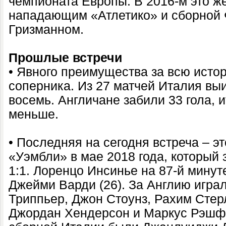
чемпионата Европы. В 2016-м это ж
нападающим «Атлетико» и сборной
Гризманном.
Прошлые встречи
• Явного преимущества за всю истор
соперника. Из 27 матчей Италия выи
восемь. Англичане забили 33 гола, 
меньше.
• Последняя на сегодня встреча – э
«Уэмбли» в мае 2018 года, который
1:1. Лоренцо Инсинье на 87-й минуте
Джейми Варди (26). За Англию игра
Триппьер, Джон Стоунз, Рахим Стер
Джордан Хендерсон и Маркус Рэшфо