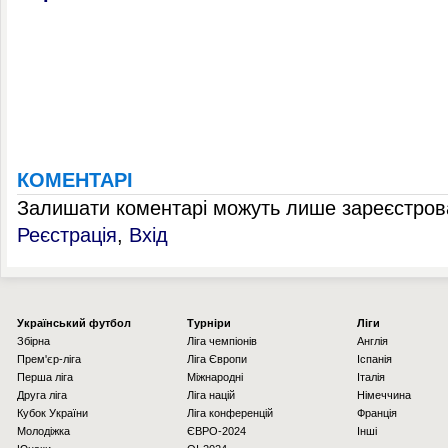
КОМЕНТАРІ
Залишати коментарі можуть лише зареєстрова
Реєстрація
,
Вхід
Українcький футбол
Турніри
Ліги
Збірна
Ліга чемпіонів
Англія
Прем'єр-ліга
Ліга Європи
Іспанія
Перша ліга
Міжнародні
Італія
Друга ліга
Ліга націй
Німеччина
Кубок України
Ліга конференцій
Франція
Молодіжка
ЄВРО-2024
Інші