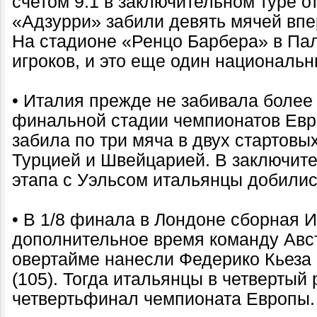
счетом 9:1 в заключительном туре о
«Адзурри» забили девять мячей впер
На стадионе «Ренцо Барбера» в Па
игроков, и это еще один национальн
• Италия прежде не забивала более
финальной стадии чемпионатов Евро
забила по три мяча в двух стартовы
Турцией и Швейцарией. В заключите
этапа с Уэльсом итальянцы добили
• В 1/8 финала в Лондоне сборная 
дополнительное время команду Авст
овертайме нанесли Федерико Кьеза 
(105). Тогда итальянцы в четвертый
четвертьфинал чемпионата Европы.