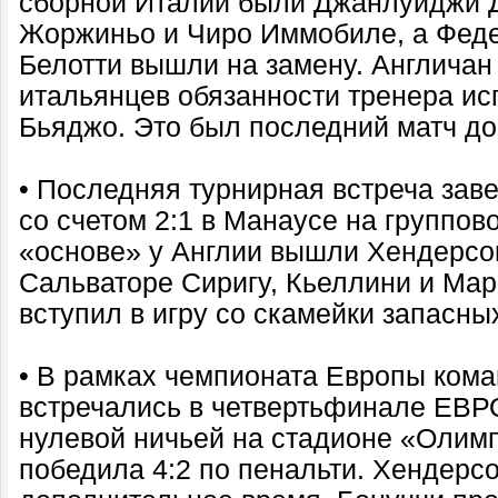
сборной Италии были Джанлуиджи 
Жоржиньо и Чиро Иммобиле, а Феде
Белотти вышли на замену. Англичан 
итальянцев обязанности тренера и
Бьяджо. Это был последний матч до
• Последняя турнирная встреча за
со счетом 2:1 в Манаусе на группов
«основе» у Англии вышли Хендерсон
Сальваторе Сиригу, Кьеллини и Мар
вступил в игру со скамейки запасны
• В рамках чемпионата Европы ком
встречались в четвертьфинале ЕВРО
нулевой ничьей на стадионе «Олим
победила 4:2 по пенальти. Хендерс