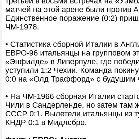
третьей в восьми встречах на «Уэм
матчей на этой арене были против А
Единственное поражение (0:2) при
ЧМ-1978.
• Статистика сборной Италии в Англ
ЕВРО-96 итальянцы на групповом э
«Энфилде» в Ливерпуле, где победи
уступили 1:2 Чехии. Команда покин
0:0 на «Олд Траффорд» с будущим 
• На ЧМ-1966 сборная Италии старт
Чили в Сандерленде, но затем там 
СССР 0:1. Вылетели итальянцы из 
КНДР 0:1 в Мидлсбро.