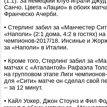
(1:1). За немецкий клуб играли Джу
Санчо. Цвета «Лацио» в обоих матч
Франческо Ачерби.
• Стерлинг забил за «Манчестер Сит
«Наполи» (2:1 дома, 4:2 в гостях) н
чемпионов-2017/18. Инсинье и Жорж
за «Наполи» в Италии.
• Кроме того, Стерлинг забил за «М
матчах с «Аталантой» Рафаэла Толоя 
на групповом этапе Лиги чемпионов
для «Сити» матче он сделал свой пе
– за 12 минут.
• Кайл Уокер, Джон Стоунз и Фил Фо