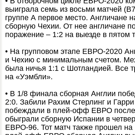
• В отборочном цикле ЕВРО-2020 ко
выиграла семь из восьми матчей (В7
группе А первое место. Англичане 
сборную Чехии. От нее англичане п
поражение – 1:2 на выезде в пятом т
• На групповом этапе ЕВРО-2020 А
и Чехию с минимальным счетом. Ме
была ничья 1:1 с Шотландией. Все 
на «Уэмбли».
• В 1/8 финала сборная Англии поб
2:0. Забили Рахим Стерлинг и Гарри
побеждали в плей-офф ЕВРО после т
обыграли сборную Испании в четве
ЕВРО-96. Тот матч также прошел на 