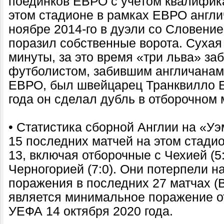
поединков ЕВРО с учетом квалифик
этом стадионе в рамках ЕВРО англи
ноябре 2014-го в дуэли со Словенией
поразил собственные ворота. Сухая
минуты, за это время «три льва» за
футболистом, забившим англичанам
ЕВРО, был швейцарец Транквилло Б
года он сделал дубль в отборочном 
• Статистика сборной Англии на «Уэ
15 последних матчей на этом стади
13, включая отборочные с Чехией (5:0
Черногорией (7:0). Они потерпели н
поражения в последних 27 матчах (
является минимальное поражение от
УЕФА 14 октября 2020 года.