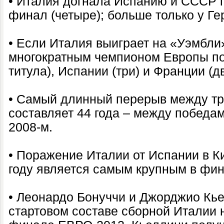
• Италия догнала Испанию и СССР п
финал (четыре); больше только у Ге
• Если Италия выиграет на «Уэмбли»
многократным чемпионом Европы по
титула), Испании (три) и Франции (дв
• Самый длинный перерыв между т
составляет 44 года – между победа
2008-м.
• Поражение Италии от Испании в Ки
году является самым крупным в фи
• Леонардо Бонуччи и Джорджио Кь
стартовом составе сборной Италии