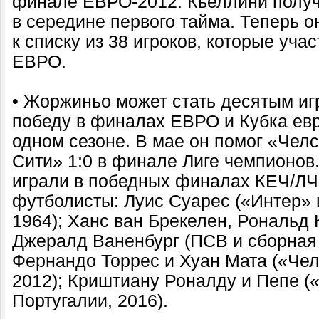
финале ЕВРО-2012. Кьеллини получ
в середине первого тайма. Теперь о
к списку из 38 игроков, которые уча
ЕВРО.
• Жоржиньо может стать десятым и
победу в финалах ЕВРО и Кубка ев
одном сезоне. В мае он помог «Чел
Сити» 1:0 в финале Лиге чемпионов.
играли в победных финалах КЕЧ/ЛЧ
футболисты: Луис Суарес («Интер» 
1964); Ханс ван Брекелен, Рональд 
Джералд Ваненбург (ПСВ и сборная 
Фернандо Торрес и Хуан Мата («Чел
2012); Криштиану Роналду и Пепе (
Португалии, 2016).