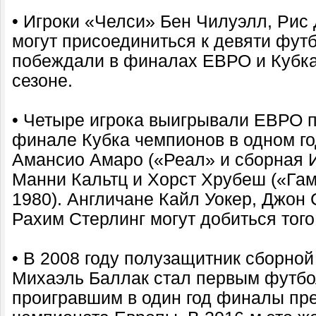
• Игроки «Челси» Бен Чилуэлл, Рис
могут присоединиться к девяти фут
побеждали в финалах ЕВРО и Кубка
сезоне.
• Четыре игрока выигрывали ЕВРО 
финале Кубка чемпионов в одном го
Амансио Амаро («Реал» и сборная И
Манни Кальтц и Хорст Хрубеш («Гам
1980). Англичане Кайл Уокер, Джон 
Рахим Стерлинг могут добиться тог
• В 2008 году полузащитник сборно
Михаэль Баллак стал первым футбо
проигравшим в один год финалы пр