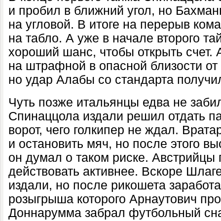
и пробил в ближний угол, но Бахман
на угловой. В итоге на перерыв ком
на табло. А уже в начале второго т
хороший шанс, чтобы открыть счет.
на штрафной в опасной близости от 
но удар Алабы со стандарта получи
Чуть позже итальянцы едва не забил
Спинаццола издали решил отдать п
ворот, чего голкипер не ждал. Врата
и остановить мяч, но после этого вы
он думал о таком риске. Австрийцы
действовать активнее. Вскоре Шлаг
издали, но после рикошета заработа
розыгрыша которого Арнаутович проб
Доннарумма забрал футбольный сна