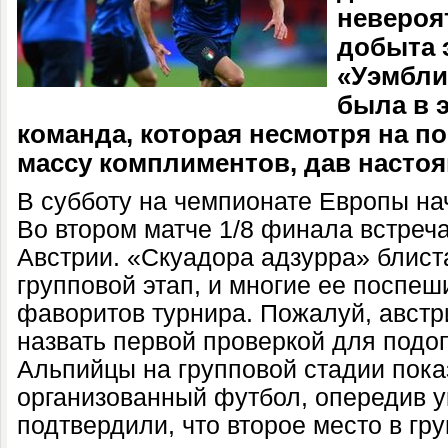
невероя
добыта 
«Уэмбли
была в э
команда, которая несмотря на п
массу комплиментов, дав насто
В субботу на чемпионате Европы на
Во втором матче 1/8 финала встреч
Австрии. «Скуадора адзурра» блист
групповой этап, и многие ее поспеш
фаворитов турнира. Пожалуй, авст
назвать первой проверкой для подо
Альпийцы на групповой стадии пок
организованный футбол, опередив 
подтвердили, что второе место в г