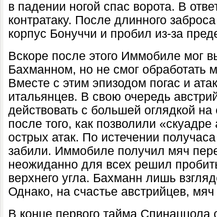
в падении ногой спас ворота. В отв
контратаку. После длинного заброс
корпус Бонуччи и пробил из-за пред
Вскоре после этого Иммобиле мог в
Бахманном, но не смог обработать мя
Вместе с этим эпизодом погас и ат
итальянцев. В свою очередь австри
действовать с большей оглядкой на
после того, как позволили «скуадре
острых атак. По истечении получаса
забили. Иммобиле получил мяч пер
неожиданно для всех решил пробит
верхнего угла. Бахманн лишь взгляд
Однако, на счастье австрийцев, мяч 
В конце первого тайма Спинаццола 