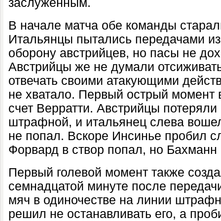
заслуженным.
В начале матча обе команды старал
Итальянцы пытались передачами из 
оборону австрийцев, но пасы не до
Австрийцы же не думали отсиживать
отвечать своими атакующими действ
не хватало. Первый острый момент 
счет Верратти. Австрийцы потеряли
штрафной, и итальянец слева вошел
не попал. Вскоре Инсинье пробил сл
Форвард в створ попал, но Бахманн
Первый голевой момент также созда
семнадцатой минуте после передач
мяч в одиночестве на линии штраф
решил не останавливать его, а проб