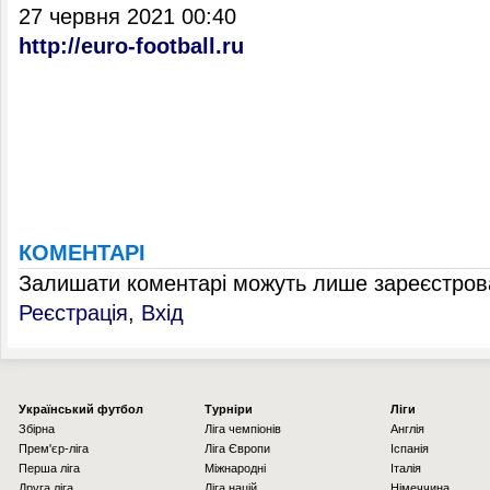
27 червня 2021 00:40
http://euro-football.ru
КОМЕНТАРІ
Залишати коментарі можуть лише зареєстрова
Реєстрація
,
Вхід
Українcький футбол
Турніри
Ліги
Збірна
Ліга чемпіонів
Англія
Прем'єр-ліга
Ліга Європи
Іспанія
Перша ліга
Міжнародні
Італія
Друга ліга
Ліга націй
Німеччина