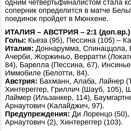
одним четвертьфиналистом стала к
соперник определится в матче Бель
поединок пройдет в Мюнхене.
ИТАЛИЯ – АВСТРИЯ – 2:1 (доп.вр.)
Голы:
Кьеза (95), Пессина (105) – К
Италия:
Доннарумма, Спинаццола, Б
Ачерби, Жоржиньо, Верратти (Локате
84), Барелла (Пессина, 67), Инсинье
Иммобиле (Белотти, 84).
Австрия:
Бахманн, Алаба, Лайнер (Т
Хинтереггер, Гриллич (Шауб, 105), Ш
Лаймер (Ильзанкер, 114), Баумгартн
Арнаутович (Калайджич, 97).
Предупреждения:
Ди Лоренцо (50),
Арнаутович (2), Хинтереггер (103).