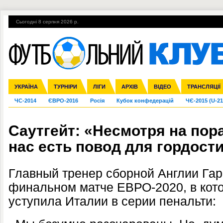
Сьогодні 8 серпня 2026 р.
Гарячі теми
УПЛ, 2-й тур
ВІЙНА
УПЛ-ПЕРЕХОДИ
УКРАЇНА
Збірна
Ліга чемпіонів
Англія
Іспанія
Прем'єр-ліга
ТУРНІРИ
Ліга Європи
Італія
Перша ліга
ЛІГИ
Німеччина
Міжнародні
АРХІВ
Друга ліга
Франція
ВІДЕО
Ліга націй
Кубок України
Інші
ТРАНСЛЯЦІЇ
Ліга конф
ЧС-2014
ЄВРО-2016
Росія
Кубок конфедерацій
ЧЄ-2015 (U-21
Саутгейт: «Несмотря на пор
нас есть повод для гордост
Главный тренер сборной Англии Гаре
финальном матче ЕВРО-2020, в кот
уступила Италии в серии пенальти: