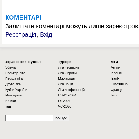
КОМЕНТАРІ
Залишати коментарі можуть лише зареєстрова
Реєстрація
,
Вхід
Українcький футбол
Турніри
Ліги
Збірна
Ліга чемпіонів
Англія
Прем'єр-ліга
Ліга Європи
Іспанія
Перша ліга
Міжнародні
Італія
Друга ліга
Ліга націй
Німеччина
Кубок України
Ліга конференцій
Франція
Молодіжка
ЄВРО-2024
Інші
Юнаки
OI-2024
Інші
ЧС-2026