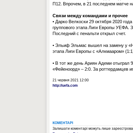
П12. Впрочем, в 21 последнем матче н
Связи между командами и прочее
• Дарко Велкоски 29 октября 2020 года
группового этапа Лиги Европы УЕФА. З
Последний с пенальти открыл счет.
• Эльиф Эльмас вышел на замену у «На
этапа Лиги Европы с «Алкмааром» (1:1)
• В тот же день Ариян Адеми отыграл 
«Фейеноорд» – 2:0. За роттердамцев и
21 червня 2021 12:00
http://uefa.com
КОМЕНТАРІ
Залишати коментарі можуть лише зареєстрован