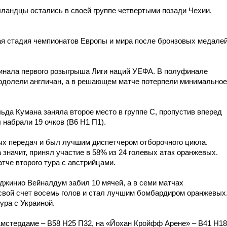
лландцы остались в своей группе четвертыми позади Чехии,
ая стадия чемпионатов Европы и мира после бронзовых медале
инала первого розыгрыша Лиги наций УЕФА. В полуфинале
 одолели англичан, а в решающем матче потерпели минимальное
ьда Кумана заняла второе место в группе С, пропустив вперед
набрали 19 очков (В6 Н1 П1).
х передач и был лучшим диспетчером отборочного цикла.
 значит, принял участие в 58% из 24 голевых атак оранжевых.
атче второго тура с австрийцами.
рджинио Вейналдум забил 10 мячей, а в семи матчах
свой счет восемь голов и стал лучшим бомбардиром оранжевых
ура с Украиной.
Амстердаме – В58 Н25 П32, на «Йохан Кройфф Арене» – В41 Н18