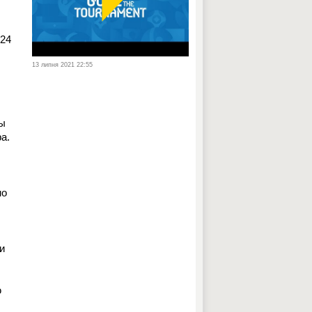
 24
13 липня 2021 22:55
цы
а.
но
и
ю