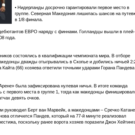
• Нидерланды досрочно гарантировали первое место в
группе. Северная Македония лишилась шансов на путев
в 1/8 финала.
 дебютантов ЕВРО наряду с финнами. Голландцы вышли в плей-
8 года.
ников состоялись в квалификации чемпионата мира. В отборе
македонцы дважды отыгрывались в Скопье и добились ничьей 2:
а Кайта (66) хозяева ответили точными ударами Горана Пандева
 Арене» была зафиксирована нулевая ничья. В итоге команда
 с первого места в группе 1, тогда как македонцы финишировал
атчах девять очков.
и руководил Берт ван Марвейк, а македонцами – Сречко Катане
снова отличился Пандев, который на 77-й минуте реализовал
рестижа, поскольку ранее ворота хозяев поразили Джон Хейтинг