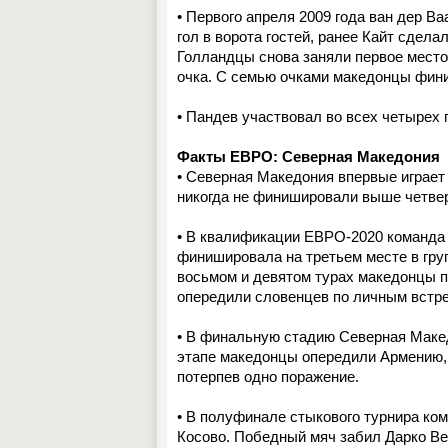
• Первого апреля 2009 года ван дер В
гол в ворота гостей, ранее Кайт сдела
Голландцы снова заняли первое место 
очка. С семью очками македонцы фини
• Пандев участвовал во всех четырех
Факты ЕВРО: Северная Македония
• Северная Македония впервые играет
никогда не финишировали выше четвер
• В квалификации ЕВРО-2020 команда И
финишировала на третьем месте в груп
восьмом и девятом турах македонцы по
опередили словенцев по личным встр
• В финальную стадию Северная Макед
этапе македонцы опередили Армению, 
потерпев одно поражение.
• В полуфинале стыкового турнира ком
Косово. Победный мяч забил Дарко Вел