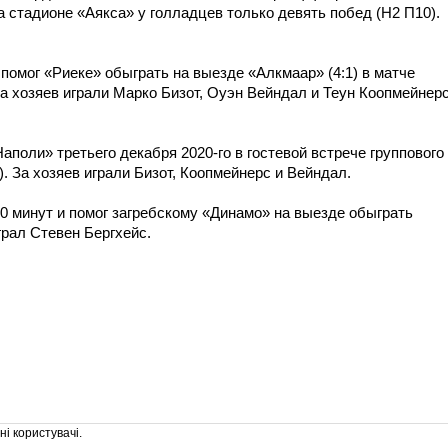
а стадионе «Аякса» у голладцев только девять побед (Н2 П10).
 помог «Риеке» обыграть на выезде «Алкмаар» (4:1) в матче
а хозяев играли Марко Бизот, Оуэн Вейндал и Теун Коопмейнерс
поли» третьего декабря 2020-го в гостевой встрече группового
. За хозяев играли Бизот, Коопмейнерс и Вейндал.
90 минут и помог загребскому «Динамо» на выезде обыграть
грал Стевен Бергхейс.
і користувачі.