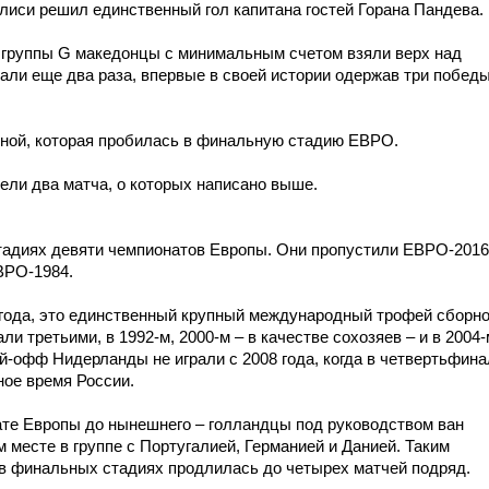
лиси решил единственный гол капитана гостей Горана Пандева.
 группы G македонцы с минимальным счетом взяли верх над
али еще два раза, впервые в своей истории одержав три побед
рной, которая пробилась в финальную стадию ЕВРО.
ели два матча, о которых написано выше.
тадиях девяти чемпионатов Европы. Они пропустили ЕВРО-2016
ВРО-1984.
года, это единственный крупный международный трофей сборно
третьими, в 1992-м, 2000-м – в качестве сохозяев – и в 2004-
й-офф Нидерланды не играли с 2008 года, когда в четвертьфина
ное время России.
те Европы до нынешнего – голландцы под руководством ван
месте в группе с Португалией, Германией и Данией. Таким
в финальных стадиях продлилась до четырех матчей подряд.