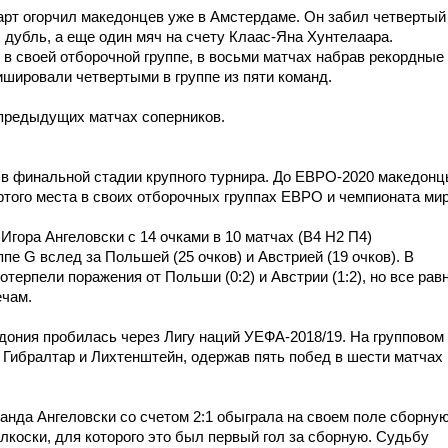
аарт огорчил македонцев уже в Амстердаме. Он забил четвертый
л дубль, а еще один мяч на счету Клаас-Яна Хунтелаара.
в своей отборочной группе, в восьми матчах набрав рекордные
шировали четвертыми в группе из пяти команд.
 предыдущих матчах соперников.
 в финальной стадии крупного турнира. До ЕВРО-2020 македон
того места в своих отборочных группах ЕВРО и чемпионата мир
гора Ангеловски с 14 очками в 10 матчах (В4 Н2 П4)
пе G вслед за Польшей (25 очков) и Австрией (19 очков). В
терпели поражения от Польши (0:2) и Австрии (1:2), но все рав
ечам.
ония пробилась через Лигу наций УЕФА-2018/19. На групповом
Гибралтар и Лихтенштейн, одержав пять побед в шести матчах 
анда Ангеловски со счетом 2:1 обыграла на своем поле сборну
коски, для которого это был первый гол за сборную. Судьбу