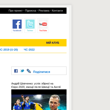
-
-
-
Про проект
Підписка
Реклама
Контакти
отий КЛУБ
УСІ ТРАНСФЕРИ
МІЙ КЛУБ
С-2019 (U-20)
ЧС-2022
Поділитися
Андрій Шевченко: успіх збірної на
Євро-2020, емоції після Швеції та Англії