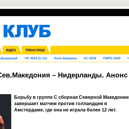
УПЛ-ПЕРЕХОДИ
СКРИЖАЛІ
ЄВРОКУБКИ
Зол
га ліга
Франція
ВІДЕО
Ліга націй
Кубок України
Інші
ТРАНСЛЯЦІЇ
Ліга конференцій
Молодіжка
ЄВРО-2024
Юнаки
Інші
OI-2024
ЧС-2026
нфедерацій
ЧЄ-2015 (U-21)
Копа Америка
ЧС-2018
ЄВРО-2020
Ч
 Сев.Македония – Нидерланды. Анонс
Борьбу в группе С сборная Северной Македонии
завершает матчем против голландцев в
Амстердаме, где она не играла более 12 лет.