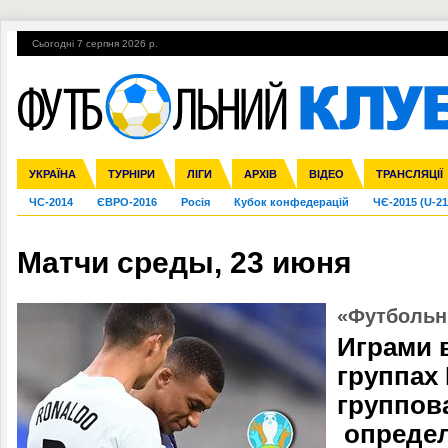
Сьогодні 7 серпня 2026 р.
Гарячі теми
УПЛ, 1-й тур
ВІЙНА
УПЛ-ПЕРЕХОДИ
УКРАЇНА
Збірна
Ліга чемпіонів
Англія
Іспанія
Прем'єр-ліга
ТУРНІРИ
Ліга Європи
Італія
Перша ліга
ЛІГИ
Німеччина
Міжнародні
АРХІВ
Друга ліга
Франція
ВІДЕО
Ліга націй
Кубок України
Інші
ТРАНСЛЯЦІЇ
Ліга конф
ЧС-2014
ЄВРО-2016
Росія
Кубок конфедерацій
ЧЄ-2015 (U-21
Матчи среды, 23 июня
«Футбольн
Играми 
группах 
группов
определ