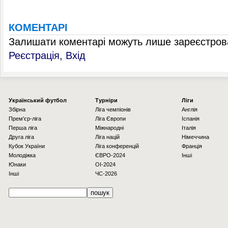
КОМЕНТАРІ
Залишати коментарі можуть лише зареєстрова
Реєстрація
,
Вхід
Українcький футбол
Турніри
Ліги
Збірна
Ліга чемпіонів
Англія
Прем'єр-ліга
Ліга Європи
Іспанія
Перша ліга
Міжнародні
Італія
Друга ліга
Ліга націй
Німеччина
Кубок України
Ліга конференцій
Франція
Молодіжка
ЄВРО-2024
Інші
Юнаки
OI-2024
Інші
ЧС-2026