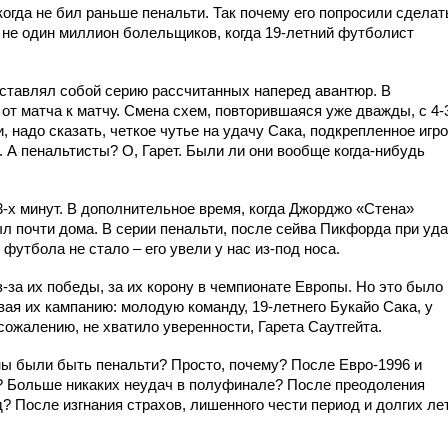
когда не бил раньше пенальти. Так почему его попросили сделат
ил не один миллион болельщиков, когда 19-летний футболист
дставлял собой серию рассчитанных наперед авантюр. В
т матча к матчу. Смена схем, повторившаяся уже дважды, с 4-
и, надо сказать, четкое чутье на удачу Сака, подкрепленное игр
е. А пенальтисты? О, Гарет. Были ли они вообще когда-нибудь
-х минут. В дополнительное время, когда Джорджо «Стена»
л почти дома. В серии пенальти, после сейва Пикфорда при уд
 футбола не стало – его увели у нас из-под носа.
-за их победы, за их корону в чемпионате Европы. Но это было
ая их кампанию: молодую команду, 19-летнего Букайо Сака, у
 сожалению, не хватило уверенности, Гарета Саутгейта.
ы были быть пенальти? Просто, почему? После Евро-1996 и
а? Больше никаких неудач в полуфинале? После преодоления
? После изгнания страхов, лишенного чести период и долгих ле