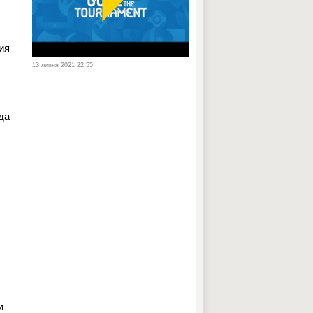
ия
13 липня 2021 22:55
да
и