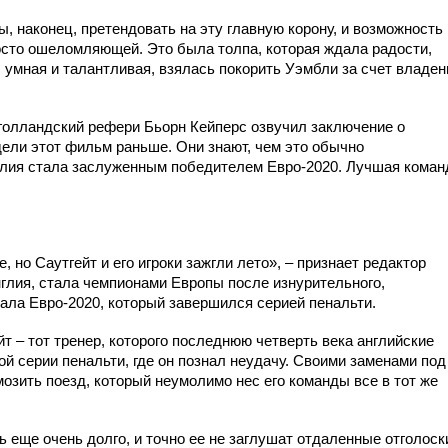
ы, наконец, претендовать на эту главную корону, и возможность
осто ошеломляющей. Это была толпа, которая ждала радости,
 умная и талантливая, взялась покорить Уэмбли за счет владен
голландский рефери Бьорн Кейперс озвучил заключение о
ели этот фильм раньше. Они знают, чем это обычно
алия стала заслуженным победителем Евро-2020. Лучшая коман
 но Саутгейт и его игроки зажгли лето», – признает редактор
нглия, стала чемпионами Европы после изнурительного,
ала Евро-2020, который завершился серией пенальти.
йт – тот тренер, которого последнюю четверть века английские
ой серии пенальти, где он познал неудачу. Своими заменами под
озить поезд, который неумолимо нес его команды все в тот же
 еще очень долго, и точно ее не заглушат отдаленные отголоск