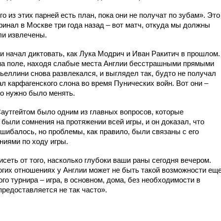
го из этих парней есть план, пока они не получат по зубам». Это
инал в Москве три года назад – вот матч, откуда мы должны
ли извлечены.
и начал диктовать, как Лука Модрич и Иван Ракитич в прошлом.
на поле, находя слабые места Англии бесстрашными прямыми
ьеллини снова развлекался, и выглядел так, будто не получал
нал карфагенского слона во время Пунических войн. Вот они –
то нужно было менять.
Саутгейтом было одним из главных вопросов, которые
 были сомнения на протяжении всей игры, и он доказал, что
ибалось, но проблемы, как правило, были связаны с его
ниями по ходу игры.
висеть от того, насколько глубоки ваши раны сегодня вечером.
огих отношениях у Англии может не быть такой возможности ещ
го турнира – игра, в основном, дома, без необходимости в
 предоставляется не так часто».