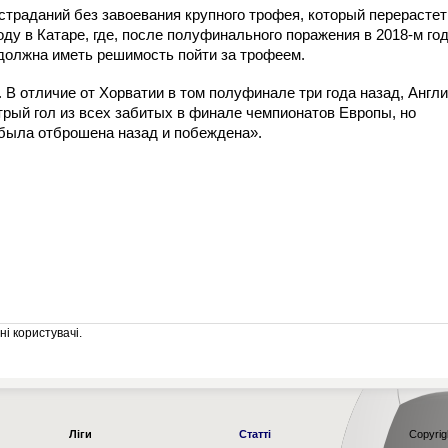
 страданий без завоевания крупного трофея, который перерастет
ду в Катаре, где, после полуфинального поражения в 2018-м го
 должна иметь решимость пойти за трофеем.
В отличие от Хорватии в том полуфинале три года назад, Англ
трый гол из всех забитых в финале чемпионатов Европы, но
 была отброшена назад и побеждена».
і користувачі.
Ліги
Статті
Copyrig