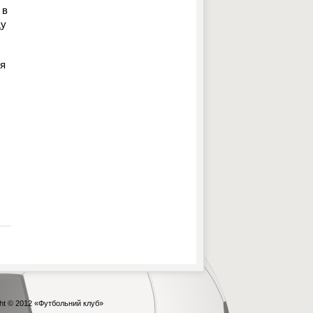
 в
ду
ия
ht © 2012
«Футбольний клуб»