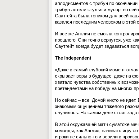
аплодисментов с трибун по окончании 
трибун летели стулья и мусор, но сей
Саутгейта была тоником для всей наци
казался последним человеком в этой с
И все же Англия не смогла контролиро
прошлого. Они точно вернутся, уже ка
Саутгейт всегда будет задаваться воп
The Independent
«Даже в самый глубокий момент отчаян
скрывает веры в будущее, даже на фон
хватало чувства собственных возможно
претендентами на победу на многих п
Но сейчас – все. Домой никто не идет.
знакомым ощущением тяжелого разочаро
случилось. На самом деле стоит задат
В этой окружавшей матч суматохе меч
команды, как Англия, начинать игру со
игроки не сильно-то и верили в произ