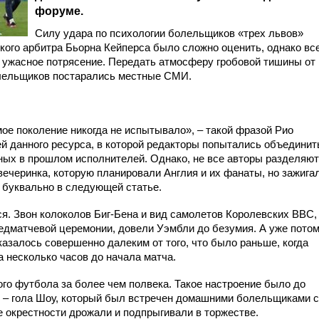
форуме.
Силу удара по психологии болельщиков «трех львов»
кого арбитра Бьорна Кейперса было сложно оценить, однако вс
 ужасное потрясение. Передать атмосферу гробовой тишины от
лельщиков постарались местные СМИ.
ое поколение никогда не испытывало», – такой фразой Рио
ей данного ресурса, в которой редакторы попытались объединит
ых в прошлом исполнителей. Однако, не все авторы разделяют
вечеринка, которую планировали Англия и их фанаты, но зажига
е буквально в следующей статье.
ся. Звон колоколов Биг-Бена и вид самолетов Королевских ВВС,
едматчевой церемонии, довели Уэмбли до безумия. А уже пото
 казалось совершенно далеким от того, что было раньше, когда
 несколько часов до начала матча.
го футбола за более чем полвека. Такое настроение было до
р – гола Шоу, который был встречен домашними болельщиками с
е окрестности дрожали и подпрыгивали в торжестве.