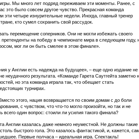
игры. Мы много лет подряд переживаем эти моменты. Ранее, с
час это было совсем другое чувство. Прекрасная команда
и эти четыре изнурительные недели. Иногда, главный тренер
тране, кто сумел сохранить свой рассудок.
вать перемещение соперников. Они не могли избежать своего
к претенденты на победу в чемпионате мира в следующем году, 
росом, мог ли он быть смелее в этом финале».
ия у Англии есть надежда на будущее», – еще одно издание не
е неудачного результата. «Команде Гарета Саутгейта заметно 
стей, но эта команда играла так, что обещает стать
редстоящих турнирах.
 Вместо этого, нация возвращается по своим домам с до боли
вания, с чувством, что что-то могло произойти, но так и не
ь всего один вопрос: стоили ли усилия такого финала?
та Англии казалась даже немного неуместной. Не должны такие
 столь быстрого гола. Это казалось фантастикой, и, кажется, са
ошедшее. Первые полчаса – идеальная игра. Спектакль!