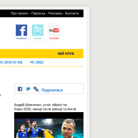
-
-
-
Про проект
Підписка
Реклама
Контакти
отий КЛУБ
УСІ ТРАНСФЕРИ
МІЙ КЛУБ
С-2019 (U-20)
ЧС-2022
Поділитися
0
Андрій Шевченко: успіх збірної на
Євро-2020, емоції після Швеції та Англії