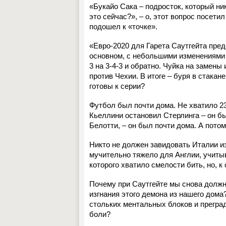
«Букайо Сака – подросток, который ни
это сейчас?», – о, этот вопрос посет
подошел к «точке».
«Евро-2020 для Гарета Саутгейта пре
основном, с небольшими изменениями о
3 на 3-4-3 и обратно. Чуйка на замены 
против Чехии. В итоге – буря в стакан
готовы к серии?
Футбол был почти дома. Не хватило 23
Кьеллини остановил Стерлинга – он бы
Белотти, – он был почти дома. А потом
Никто не должен завидовать Италии из
мучительно тяжело для Англии, учитыв
которого хватило смелости бить, но, к
Почему при Саутгейте мы снова должн
изгнания этого демона из нашего дом
стольких ментальных блоков и преград
боли?