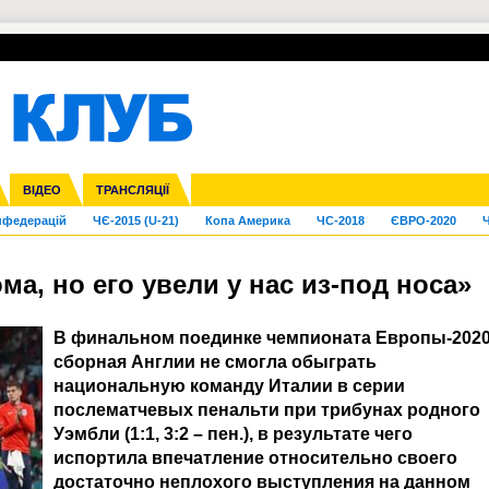
УПЛ-ПЕРЕХОДИ
СКРИЖАЛІ
ЄВРОКУБКИ
Зол
га ліга
Франція
ВІДЕО
Ліга націй
Кубок України
Інші
ТРАНСЛЯЦІЇ
Ліга конференцій
Молодіжка
ЄВРО-2024
Юнаки
Інші
OI-2024
ЧС-2026
нфедерацій
ЧЄ-2015 (U-21)
Копа Америка
ЧС-2018
ЄВРО-2020
Ч
а, но его увели у нас из-под носа»
В финальном поединке чемпионата Европы-202
сборная Англии не смогла обыграть
национальную команду Италии в серии
послематчевых пенальти при трибунах родного
Уэмбли (1:1, 3:2 – пен.), в результате чего
испортила впечатление относительно своего
достаточно неплохого выступления на данном