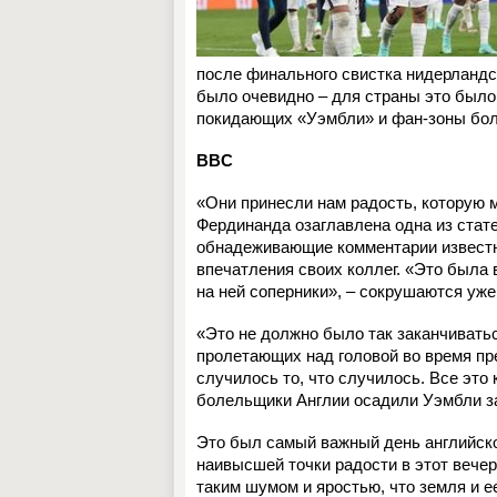
после финального свистка нидерландс
было очевидно – для страны это было
покидающих «Уэмбли» и фан-зоны бо
BBC
«Они принесли нам радость, которую м
Фердинанда озаглавлена одна из стат
обнадеживающие комментарии известн
впечатления своих коллег. «Это была 
на ней соперники», – сокрушаются уж
«Это не должно было так заканчивать
пролетающих над головой во время пр
случилось то, что случилось. Все это
болельщики Англии осадили Уэмбли за
Это был самый важный день английско
наивысшей точки радости в этот вече
таким шумом и яростью, что земля и е