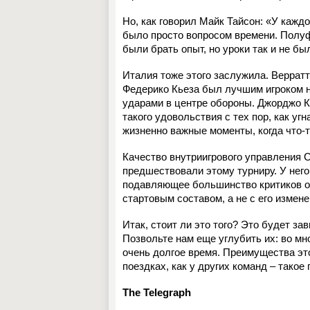
Но, как говорил Майк Тайсон: «У каждо
было просто вопросом времени. Полуф
были брать опыт, но уроки так и не бы
Италия тоже этого заслужила. Верратт
Федерико Кьеза был лучшим игроком 
ударами в центре обороны. Джорджо К
такого удовольствия с тех пор, как уг
жизненно важные моменты, когда что-
Качество внутриигрового управления 
предшествовали этому турниру. У него
подавляющее большинство критиков ош
стартовым составом, а не с его измене
Итак, стоит ли это того? Это будет за
Позвольте нам еще углубить их: во мн
очень долгое время. Преимущества это
поездках, как у других команд – такое
The Telegraph