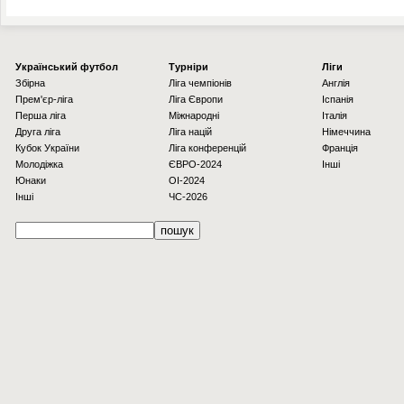
Українcький футбол
Турніри
Ліги
Збірна
Ліга чемпіонів
Англія
Прем'єр-ліга
Ліга Європи
Іспанія
Перша ліга
Міжнародні
Італія
Друга ліга
Ліга націй
Німеччина
Кубок України
Ліга конференцій
Франція
Молодіжка
ЄВРО-2024
Інші
Юнаки
OI-2024
Інші
ЧС-2026