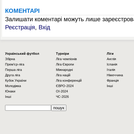
КОМЕНТАРІ
Залишати коментарі можуть лише зареєстрова
Реєстрація
,
Вхід
Українcький футбол
Турніри
Ліги
Збірна
Ліга чемпіонів
Англія
Прем'єр-ліга
Ліга Європи
Іспанія
Перша ліга
Міжнародні
Італія
Друга ліга
Ліга націй
Німеччина
Кубок України
Ліга конференцій
Франція
Молодіжка
ЄВРО-2024
Інші
Юнаки
OI-2024
Інші
ЧС-2026