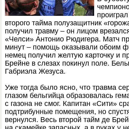
чемпионо
проиграл
второго тайма полузащитник «горож
получил травму – он лицом врезалс
«Челси» Антонио Рюдигера. Матч пр
минут – помощь оказывали обоим ф
немец получил желтую карточку и пр
Брейне в слезах покинул поле. Бел
Габриэла Жезуса.
Уже тогда было ясно, что травма се
глазом бельгийца образовалась гема
с газона не смог. Капитан «Сити» ср
подтрибунные помещения, но спуст
вернулся. Весь второй тайм де Бр
на скамейке запасных, а в руках у н