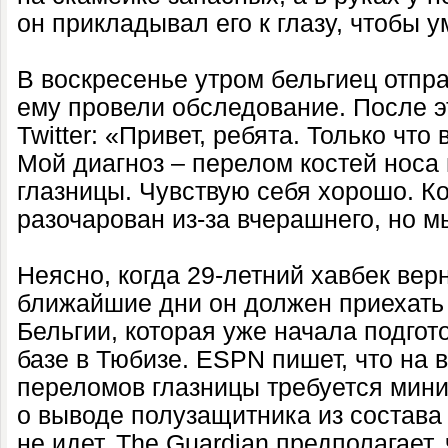
он прикладывал его к глазу, чтобы у
В воскресенье утром бельгиец отпра
ему провели обследование. После э
Twitter: «Привет, ребята. Только что
Мой диагноз – перелом костей носа
глазницы. Чувствую себя хорошо. К
разочарован из-за вчерашнего, но м
Неясно, когда 29-летний хавбек вер
ближайшие дни он должен приехать
Бельгии, которая уже начала подгот
базе в Тюбизе. ESPN пишет, что на 
переломов глазницы требуется мини
о выводе полузащитника из состав
не идет. The Guardian предполагает,