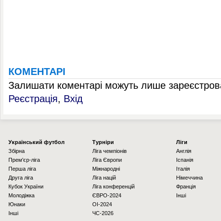
КОМЕНТАРІ
Залишати коментарі можуть лише зареєстрова
Реєстрація
,
Вхід
Українcький футбол
Турніри
Ліги
Збірна
Ліга чемпіонів
Англія
Прем'єр-ліга
Ліга Європи
Іспанія
Перша ліга
Міжнародні
Італія
Друга ліга
Ліга націй
Німеччина
Кубок України
Ліга конференцій
Франція
Молодіжка
ЄВРО-2024
Інші
Юнаки
OI-2024
Інші
ЧС-2026