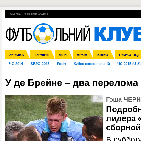
Сьогодні 8 серпня 2026 р.
Гарячі теми
УПЛ, 2-й тур
ВІЙНА
УПЛ-ПЕРЕХОДИ
УКРАЇНА
Збірна
Ліга чемпіонів
Англія
Іспанія
Прем'єр-ліга
ТУРНІРИ
Ліга Європи
Італія
Перша ліга
ЛІГИ
Німеччина
Міжнародні
АРХІВ
Друга ліга
Франція
ВІДЕО
Ліга націй
Кубок України
Інші
ТРАНСЛЯЦІЇ
Ліга конф
ЧС-2014
ЄВРО-2016
Росія
Кубок конфедерацій
ЧЄ-2015 (U-21
У де Брейне – два перелома
Гоша ЧЕР
Подробн
лидера 
сборной
В суббот