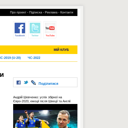
-
-
-
Про проект
Підписка
Реклама
Контакти
отий КЛУБ
УСІ ТРАНСФЕРИ
МІЙ КЛУБ
С-2019 (U-20)
ЧС-2022
ми
Поділитися
Андрій Шевченко: успіх збірної на
Євро-2020, емоції після Швеції та Англії