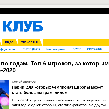
УПЛ-ПЕРЕХОДИ
СКРИЖАЛІ
ЄВРОКУБКИ
Зол
га ліга
Франція
ВІДЕО
Ліга націй
Кубок України
Інші
ТРАНСЛЯЦІЇ
Ліга конференцій
Молодіжка
ЄВРО-2024
Юнаки
Інші
OI-2024
ЧС-2026
нфедерацій
ЧЄ-2015 (U-21)
Копа Америка
ЧС-2018
ЄВРО-2020
Ч
по годам. Топ-6 игроков, за которы
-2020
Сергей ИВАНОВ
Парни, для которых чемпионат Европы может
стать большим трамплином.
Евро-2020 стремительно приближается. Его перенос на
один год, с одной стороны, огорчил фанатов, а с другой –