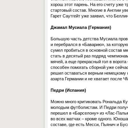
хорош этот парень. На его счету уже т
стартовый состав. Многие в Англии уве
Гарет Саутгейт уже заявил, что Белли
Джамал Мусиала (Германия)
Большую часть детства Мусиала прове
и перебрался в «Баварию», за котору
сумел пробиться в основной состав мю
стать в десятый раз подряд чемпиона
мячей, а еще прекрасный гол в ворота 
способен помогать сборной уже сейчас
решил оставаться верным немецкому 
азарта Германии и не хватает после Ч
Педри (Испания)
Можно много критиковать Рональда Кум
молодым футболистам. И Педри получ
перешел в «Барселону» из «Лас-Пальм
во всех матчах – кроме одного. Юноша
составе, где есть Месси, Пьянич и Буск