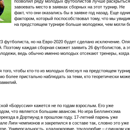
позволил ряду молодых футболистов лучше раскрыться
завоевать место в заявках сборных на этот турнир. Не
факт, что они оказались бы в заявке год назад. Еще одн
фактором, который поспособствовал тому, что мы увиди
на предстоящем турнире больше молодежи, чем могли б
23 футболиста, но на Евро-2020 будет сделано исключение. Опя
. Поэтому каждая сборная сможет заявить 26 футболистов, а э
лодежи, ведь обычно именно молодых отсекают тренеры, когда
 того, чтобы кто-то из молодых блеснул на предстоящем турни
мо более пристально наблюдать за теми, кто теоретически мож
фамилий.
кой «Боруссии» кажется не по годам взрослым. Его уже
дом, что является большим авансом. Но игра Беллингхэма
реезда в Дортмунд в прошлом году. 17-летний парень уже
ле Лиги чемпионов и закрепился в составе так, словно это уже
игре. Универсальность, хладнокровие, трудолюбие – слишком уж