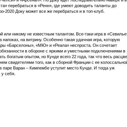
та» перебраться в «Ренн», где умеют доводить таланты до
о-2020 Доку может все же перебраться и в топ-клуб.
й или никому не известным талантом. Все-таки игра в «Севилье
напоказ, на витрину. Особенно такая удачная игра, которую
ары «Барселоны», «МЮ» и «Реала» неспроста. Он сочетает
обязанности в обороне с яркими и уместными подключениями в
ать богатым опытом, но Кунде всего 22 года, так что весь расцв
нем свидетелями того, как в сборной Франции с ее колоссально
 в паре Варан – Кимпембе уступит место Кунде. И тогда уж
у себя.