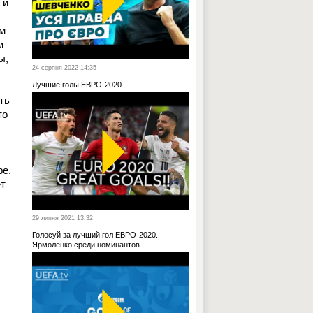
 и
им
м
ы,
24 серпня 2022 14:35
Лучшие голы ЕВРО-2020
ть
то
ре.
ет
29 липня 2021 13:32
Голосуй за лучший гол ЕВРО-2020.
Ярмоленко среди номинантов