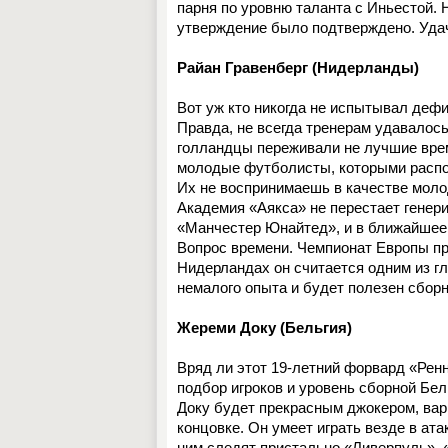
парня по уровню таланта с Иньестой. 
утверждение было подтверждено. Уда
Райан Гравенберг (Нидерланды)
Вот уж кто никогда не испытывал деф
Правда, не всегда тренерам удавалос
голландцы переживали не лучшие врем
молодые футболисты, которыми распо
Их не воспринимаешь в качестве молод
Академия «Аякса» не перестает генер
«Манчестер Юнайтед», и в ближайшее в
Вопрос времени. Чемпионат Европы пр
Нидерландах он считается одним из гл
немалого опыта и будет полезен сборн
Жереми Доку (Бельгия)
Вряд ли этот 19-летний форвард «Ренн
подбор игроков и уровень сборной Бел
Доку будет прекрасным джокером, вар
концовке. Он умеет играть везде в ата
ним следят пристально «Ливерпуль», 