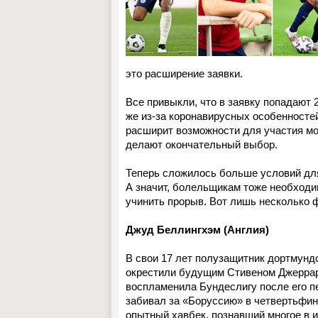
это расширение заявки.
Все привыкли, что в заявку попадают 
же из-за коронавирусных особенностей
расширит возможности для участия мо
делают окончательный выбор.
Теперь сложилось больше условий для
А значит, болельщикам тоже необходи
учинить прорыв. Вот лишь несколько 
Джуд Беллингхэм (Англия)
В свои 17 лет полузащитник дортмундс
окрестили будущим Стивеном Джеррар
воспламенила Бундеслигу после его пе
забивал за «Боруссию» в четвертьфина
опытный хавбек, познавший многое в 