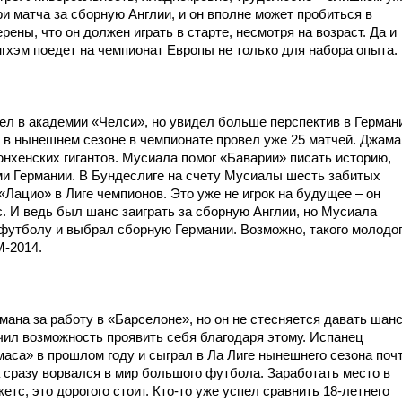
ри матча за сборную Англии, и он вполне может пробиться в
рены, что он должен играть в старте, несмотря на возраст. Да и
нгхэм поедет на чемпионат Европы не только для набора опыта.
л в академии «Челси», но увидел больше перспектив в Герман
ю в нынешнем сезоне в чемпионате провел уже 25 матчей. Джам
нхенских гигантов. Мусиала помог «Баварии» писать историю,
ми Германии. В Бундеслиге на счету Мусиалы шесть забитых
«Лацио» в Лиге чемпионов. Это уже не игрок на будущее – он
. И ведь был шанс заиграть за сборную Англии, но Мусиала
футболу и выбрал сборную Германии. Возможно, такого молодо
М-2014.
ана за работу в «Барселоне», но он не стесняется давать шан
ил возможность проявить себя благодаря этому. Испанец
аса» в прошлом году и сыграл в Ла Лиге нынешнего сезона поч
 сразу ворвался в мир большого футбола. Заработать место в
етс, это дорогого стоит. Кто-то уже успел сравнить 18-летнего