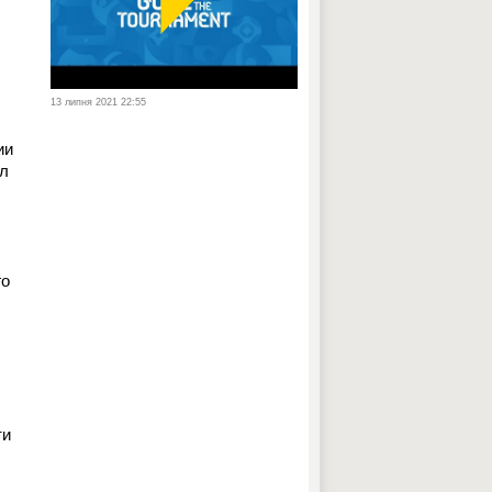
13 липня 2021 22:55
ии
ал
го
с
ти