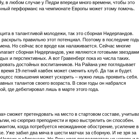
Ну, в любом случае у Педри впереди много времени, чтобы это
чный перформанс на чемпионате Европы может этому помочь.
ицита в талантливой молодежи, так это сборная Нидерландов.
ь раскрыть правильно этот потенциал. Поэтому в последние год
ена. Но сейчас все вроде как налаживается. Сейчас многие
лагает сборная Нидерландов, уже являются готовыми звездами
ых и перспективных. А вот Гравенберг пока из числа таких.
ировать достойных воспитанников. На Райана уже поглядывает
ремя 19-летний хавбек может сменить клуб. Да так и будет.
оцесс повышения может ускорить – нужно лишь проявить себя.
авных талантов своего возраста. В свои годы он набрался
ой, где дебютировал лишь в марте этого года.
а» сможет претендовать на место в стартовом составе, учитыв
ьгии, но сюрприз преподнести и ярко выстрелить он способен.
иантом, когда потребуется неожиданное обострение, усиление в
ке. Уже забил два мяча в шести матчах за сборную. И не зря за
«Челси» и «Арсенал». Но Доку идет последовательно наверх и в