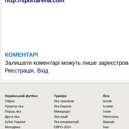
http://sportarena.com
КОМЕНТАРІ
Залишати коментарі можуть лише зареєстрова
Реєстрація
,
Вхід
Українcький футбол
Турніри
Ліги
Збірна
Ліга чемпіонів
Англія
Прем'єр-ліга
Ліга Європи
Іспанія
Перша ліга
Міжнародні
Італія
Друга ліга
Ліга націй
Німеччина
Кубок України
Ліга конференцій
Франція
Молодіжка
ЄВРО-2024
Інші