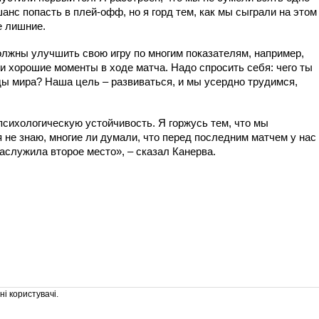
анс попасть в плей-офф, но я горд тем, как мы сыграли на этом
е лишние.
лжны улучшить свою игру по многим показателям, например,
и хорошие моменты в ходе матча. Надо спросить себя: чего ты
ы мира? Наша цель – развиваться, и мы усердно трудимся,
сихологическую устойчивость. Я горжусь тем, что мы
я не знаю, многие ли думали, что перед последним матчем у нас
аслужила второе место», – сказал Канерва.
і користувачі.