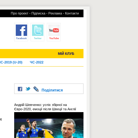
-
-
-
Про проект
Підписка
Реклама
Контакти
отий КЛУБ
УСІ ТРАНСФЕРИ
МІЙ КЛУБ
С-2019 (U-20)
ЧС-2022
Поділитися
Андрій Шевченко: успіх збірної на
Євро-2020, емоції після Швеції та Англії
и