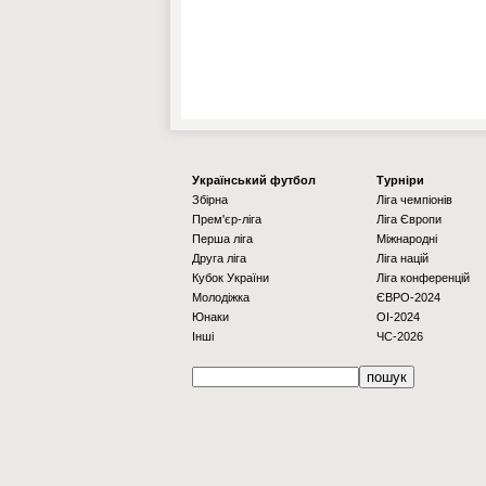
Українcький футбол
Турніри
Збірна
Ліга чемпіонів
Прем'єр-ліга
Ліга Європи
Перша ліга
Міжнародні
Друга ліга
Ліга націй
Кубок України
Ліга конференцій
Молодіжка
ЄВРО-2024
Юнаки
OI-2024
Інші
ЧС-2026