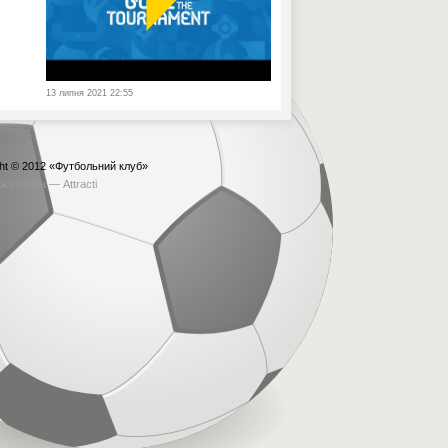
13 липня 2021 22:55
ht © 2012
«Футбольний клуб»
бка сайта —
Attracti