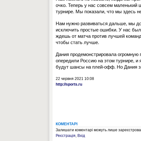
очко. Теперь у нас совсем маленький ш
турнире. Мы показали, что мы здесь н
Нам нужно развиваться дальше, мы до
исключить простые ошибки. У нас был
ждешь от матча против лучшей команд
чтобы стать лучше.
Дания продемонстрировала огромную п
опередили Россию на этом турнире, и 
будут шансы на плей-офф. Но Дания з
22 червня 2021 10:08
http://sports.ru
КОМЕНТАРІ
Залишати коментарі можуть лише зареєстрован
Реєстрація
,
Вхід