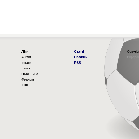
Ліги
Статті
Copyrig
Англія
Новини
Рорзро
Іспанія
RSS
Італія
Німеччина
Франція
Інші