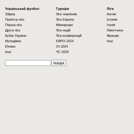
Українcький футбол
Турніри
Ліги
Збірна
Ліга чемпіонів
Англія
Прем'єр-ліга
Ліга Європи
Іспанія
Перша ліга
Міжнародні
Італія
Друга ліга
Ліга націй
Німеччина
Кубок України
Ліга конференцій
Франція
Молодіжка
ЄВРО-2024
Інші
Юнаки
OI-2024
Інші
ЧС-2026