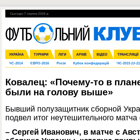
Сьогодні 7 серпня 2026 р.
Гарячі теми
УПЛ, 1-й тур
ВІЙНА
УПЛ-ПЕРЕХОДИ
УКРАЇНА
Збірна
Ліга чемпіонів
Англія
Іспанія
Прем'єр-ліга
ТУРНІРИ
Ліга Європи
Італія
Перша ліга
ЛІГИ
Німеччина
Міжнародні
АРХІВ
Друга ліга
Франція
ВІДЕО
Ліга націй
Кубок України
Інші
ТРАНСЛЯЦІЇ
Ліга конф
ЧС-2014
ЄВРО-2016
Росія
Кубок конфедерацій
ЧЄ-2015 (U-21
Ковалец: «Почему-то в план
были на голову выше»
Бывший полузащитник сборной Укра
подвел итог неутешительного матча 
– Сергей Иванович, в матче с Авс