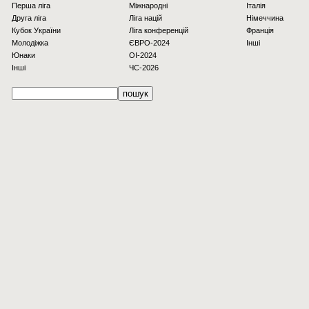
Перша ліга
Міжнародні
Італія
Друга ліга
Ліга націй
Німеччина
Кубок України
Ліга конференцій
Франція
Молодіжка
ЄВРО-2024
Інші
Юнаки
OI-2024
Інші
ЧС-2026