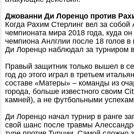
Джованни Ди Лоренцо против Рах
Когда Рахим Стерлинг вел за собой
чемпионата мира 2018 года, куда он
чемпиона Анлглии после 18 голов в
Ди Лоренцо наблюдал за турниром в
Правый защитник только вышел в се
год до этого играл в третьем италья
составе «Матеры» – команды из оча
города, больше известного своим Cit
камней), а не футбольными успехам
Ди Лоренцо начал турнир в ранге за
свой шанс после травмы Алессандр
туре против Турции. Самой сложно 