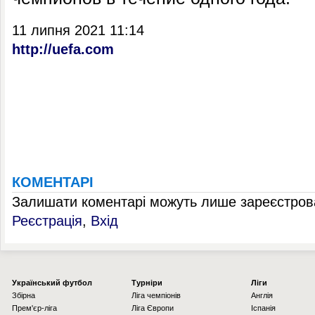
11 липня 2021 11:14
http://uefa.com
КОМЕНТАРІ
Залишати коментарі можуть лише зареєстрова
Реєстрація
,
Вхід
Українcький футбол
Турніри
Ліги
Збірна
Ліга чемпіонів
Англія
Прем'єр-ліга
Ліга Європи
Іспанія