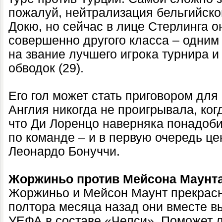
пожалуй, нейтрализация бельгийск
Докю, но сейчас в лице Стерлинга о
совершенно другого класса – одним
на звание лучшего игрока турнира и
обводок (29).
Его гол может стать приговором для
Англия никогда не проигрывала, ког
что Ди Лоренцо наверняка понадоб
по команде – и в первую очередь ц
Леонардо Бонуччи.
Жоржиньо против Мейсона Маунт
Жоржиньо и Мейсон Маунт прекрасно
полтора месяца назад они вместе в
УЕФА в составе «Челси». Поможет ли