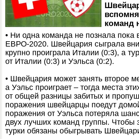
Швейцар
вспомня
команд 
• Ни одна команда не познала пока 
ЕВРО-2020. Швейцария сыграла внич
крупно проиграла Италии (0:3), а т
от Италии (0:3) и Уэльса (0:2).
• Швейцария может занять второе ме
а Уэльс проиграет – тогда места эти
от общей разницы забитых и пропу
поражения швейцарцы поедут домой
поражения от Уэльса потеряла шанс
двух лучших команд группы. Чтобы з
турки обязаны обыгрывать Швейцар