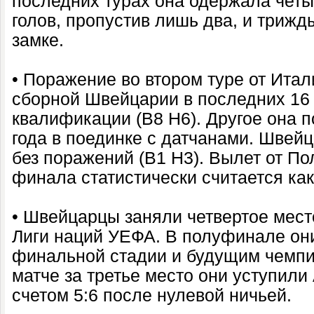
последних турах она одержала четы
голов, пропустив лишь два, и трижд
замке.
• Поражение во втором туре от Итал
сборной Швейцарии в последних 16
квалификации (В8 Н6). Другое она п
года в поединке с датчанами. Шве
без поражений (В1 Н3). Вылет от По
финала статистически считается как
• Швейцарцы заняли четвертое мес
Лиги наций УЕФА. В полуфинале он
финальной стадии и будущим чемпи
матче за третье место они уступили
счетом 5:6 после нулевой ничьей.