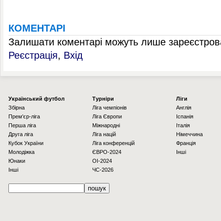
КОМЕНТАРІ
Залишати коментарі можуть лише зареєстрова
Реєстрація
,
Вхід
Українcький футбол
Турніри
Ліги
Збірна
Ліга чемпіонів
Англія
Прем'єр-ліга
Ліга Європи
Іспанія
Перша ліга
Міжнародні
Італія
Друга ліга
Ліга націй
Німеччина
Кубок України
Ліга конференцій
Франція
Молодіжка
ЄВРО-2024
Інші
Юнаки
OI-2024
Інші
ЧС-2026