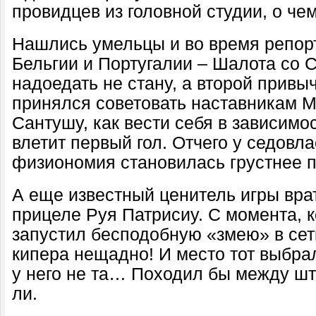
провидцев из головной студии, о чем
Нашлись умельцы и во время репор
Бельгии и Португалии – Шалота со 
надоедать не стану, а второй привы
принялся советовать наставникам 
Сантушу, как вести себя в зависимост
влетит первый гол. Отчего у седовла
физиономия становилась грустнее 
А еще известный ценитель игры вра
прицеле Руя Патрисиу. С момента, 
запустил бесподобную «змею» в сетк
кипера нещадно! И место тот выбрал
у него не та… Походил бы между шта
ли.