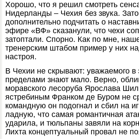
Хорошо, что я решил смотреть сенс
Нидерланды – Чехия без звука. Зат
дополнительно подчитать о наставн
эфире «ВФ» сказанули, что чехи со
затоптали. Спорно. Как по мне, наш
тренерским штабом пример у них на
настроя.
В Чехии не скрывают: уважаемого в 
пределами знают мало. Верно, обл
моравского лесоруба Ярослава Шилг
ястребиным Франком де Буром не с
командную он подогнал и сбил на иг
ладную, что самая романтичная атак
ударила, и тюльпаны завяли на кор
Лихта концептуальный провал не п