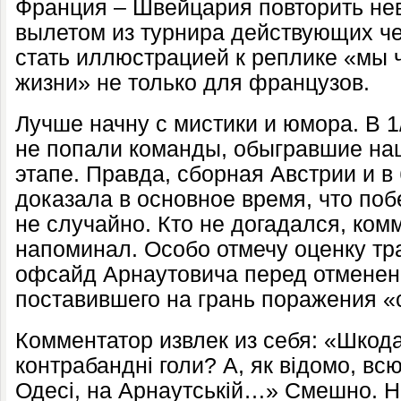
Франция – Швейцария повторить нев
вылетом из турнира действующих ч
стать иллюстрацией к реплике «мы 
жизни» не только для французов.
Лучше начну с мистики и юмора. В 
не попали команды, обыгравшие на
этапе. Правда, сборная Австрии и в
доказала в основное время, что по
не случайно. Кто не догадался, ко
напоминал. Особо отмечу оценку тра
офсайд Арнаутовича перед отменен
поставившего на грань поражения «
Комментатор извлек из себя: «Шкод
контрабандні голи? А, як відомо, вс
Одесі, на Арнаутській…» Смешно. 