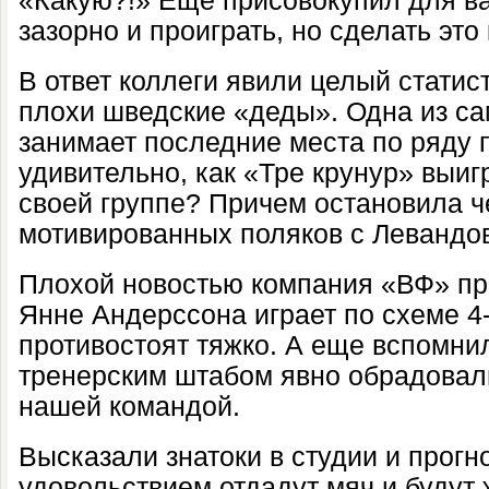
«Какую?!» Еще присовокупил для ва
зазорно и проиграть, но сделать это
В ответ коллеги явили целый статис
плохи шведские «деды». Одна из с
занимает последние места по ряду 
удивительно, как «Тре крунур» выиг
своей группе? Причем остановила ч
мотивированных поляков с Левандо
Плохой новостью компания «ВФ» пр
Янне Андерссона играет по схеме 4-
противостоят тяжко. А еще вспомни
тренерским штабом явно обрадовали
нашей командой.
Высказали знатоки в студии и прогн
удовольствием отдадут мяч и будут 