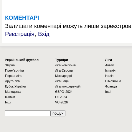
КОМЕНТАРІ
Залишати коментарі можуть лише зареєстрова
Реєстрація
,
Вхід
Українcький футбол
Турніри
Ліги
Збірна
Ліга чемпіонів
Англія
Прем'єр-ліга
Ліга Європи
Іспанія
Перша ліга
Міжнародні
Італія
Друга ліга
Ліга націй
Німеччина
Кубок України
Ліга конференцій
Франція
Молодіжка
ЄВРО-2024
Інші
Юнаки
OI-2024
Інші
ЧС-2026