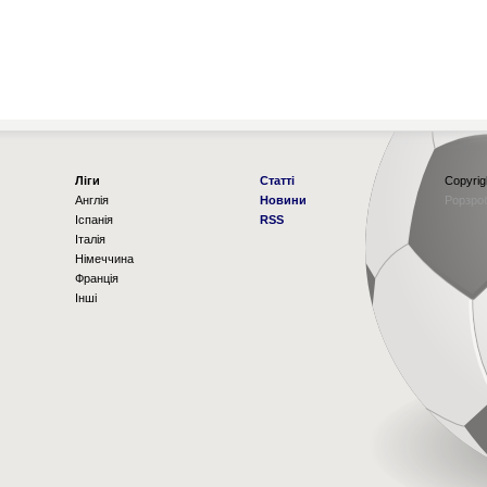
Ліги
Статті
Copyrig
Англія
Новини
Рорзро
Іспанія
RSS
Італія
Німеччина
Франція
Інші