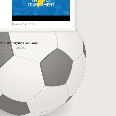
13 липня 2021 22:55
ht © 2012
«Футбольний клуб»
бка сайта —
Attracti