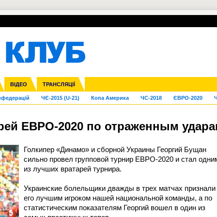
УПЛ-ПЕРЕХОДИ
СКРИЖАЛІ
ЄВРОКУБКИ
Зол
га ліга
Франція
ВІДЕО
Ліга націй
Кубок України
Інші
ТРАНСЛЯЦІЇ
Ліга конференцій
Молодіжка
ЄВРО-2024
Юнаки
Інші
OI-2024
ЧС-2026
нфедерацій
ЧЄ-2015 (U-21)
Копа Америка
ЧС-2018
ЄВРО-2020
Ч
арей ЕВРО-2020 по отраженным удар
Голкипер «Динамо» и сборной Украины Георгий Бущан
сильно провел групповой турнир ЕВРО-2020 и стал одни
из лучших вратарей турнира.
Украинские болельщики дважды в трех матчах признали
его лучшим игроком нашей национальной команды, а по
статистическим показателям Георгий вошел в один из