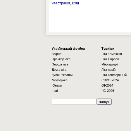
Реєстрація
,
Вхід
Українcький футбол
Турніри
Збірна
Ліга чемпіонів
Прем'єр-ліга
Ліга Європи
Перша ліга
Міжнародні
Друга ліга
Ліга націй
Кубок України
Ліга конференцій
Молодіжка
ЄВРО-2024
Юнаки
OI-2024
Інші
ЧС-2026