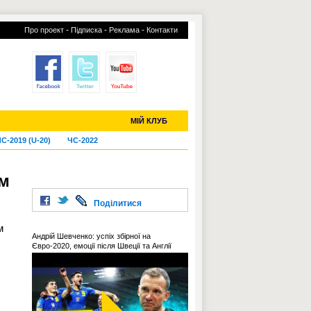
-
-
-
Про проект
Підписка
Реклама
Контакти
отий КЛУБ
УСІ ТРАНСФЕРИ
МІЙ КЛУБ
С-2019 (U-20)
ЧС-2022
ам
Поділитися
м
Андрій Шевченко: успіх збірної на
Євро-2020, емоції після Швеції та Англії