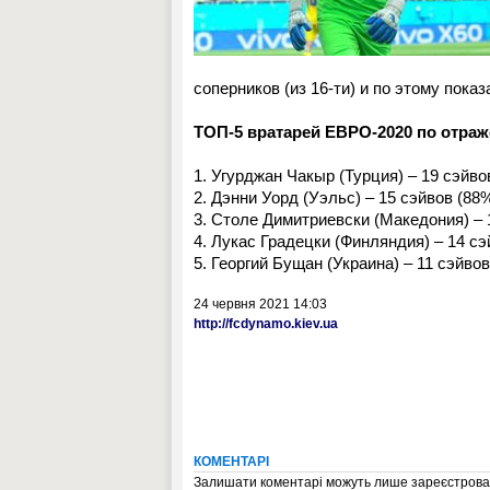
соперников (из 16-ти) и по этому пока
ТОП-5 вратарей ЕВРО-2020 по отра
1. Угурджан Чакыр (Турция) – 19 сэйв
2. Дэнни Уорд (Уэльс) – 15 сэйвов (88
3. Столе Димитриевски (Македония) – 
4. Лукас Градецки (Финляндия) – 14 сэ
5. Георгий Бущан (Украина) – 11 сэйво
24 червня 2021 14:03
http://fcdynamo.kiev.ua
КОМЕНТАРІ
Залишати коментарі можуть лише зареєстрован