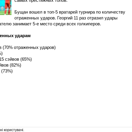
самых престижных топов.
Бущан вошел в топ-5 вратарей турнира по количеству
отраженных ударов. Георгий 11 раз отразил удары
зателю занимает 5-е место среди всех голкиперов.
женных ударам
ов (70% отраженных ударов)
%)
15 сэйвов (65%)
йвов (82%)
в (73%)
і користувачі.