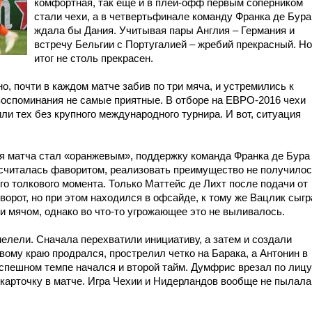
комфортная, так еще и в плей-офф первым соперником
стали чехи, а в четвертьфинале команду Франка де Бура
ждала бы Дания. Учитывая пары Англия – Германия и
встречу Бельгии с Португалией – жребий прекрасный. Но
итог не столь прекрасен.
, почти в каждом матче забив по три мяча, и устремились к
 воспоминания не самые приятные. В отборе на ЕВРО-2016 чехи
и тех без крупного международного турнира. И вот, ситуация
мя матча стал «оранжевым», поддержку команда Франка де Бура
считалась фаворитом, реализовать преимущество не получилос
ого толкового момента. Только Маттейс де Лихт после подачи от
ворот, но при этом находился в офсайде, к тому же Вацлик сыг
 мячом, однако во что-то угрожающее это не выливалось.
мелели. Сначала перехватили инициативу, а затем и создали
ому краю продрался, прострелил четко на Барака, а Антонин в
еспешном темпе начался и второй тайм. Думфрис врезал по лицу
карточку в матче. Игра Чехии и Нидерландов вообще не пылала