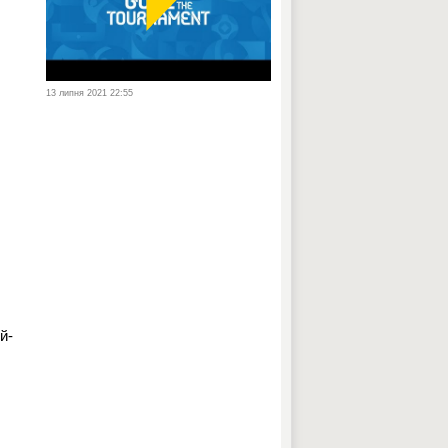
13 липня 2021 22:55
л
й-