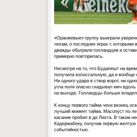
«Оранжевые» группу выиграли уверенно
чехам, о последних играх с которыми
дважды обыграли голландцев и оставил
примерно повторилась.
Несмотря на то, что Будапешт на вре
получила колоссальную, да и вообще 
Ни одного удара в створ ворот, ни одн
угла поля опасно скидывал мяч вдоль 
на выходе. Голландцы больше владели
К концу первого тайма чехи вконец ос
лучший момент тайма. Масопуст по лев
касание пробил в де Лихта. В таком н
Кадержабеку, получив первую желтую 
событийностью.