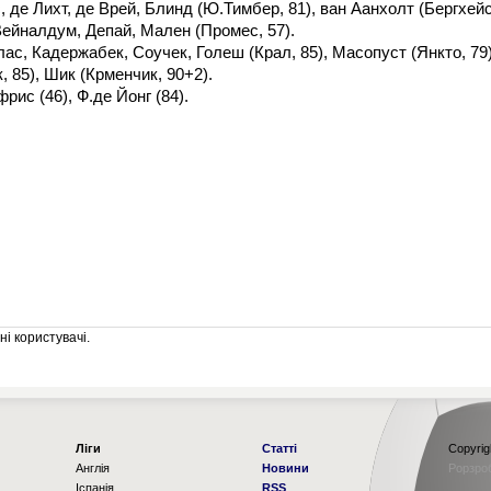
де Лихт, де Врей, Блинд (Ю.Тимбер, 81), ван Аанхолт (Бергхейс
, Вейналдум, Депай, Мален (Промес, 57).
с, Кадержабек, Соучек, Голеш (Крал, 85), Масопуст (Янкто, 79)
, 85), Шик (Крменчик, 90+2).
ис (46), Ф.де Йонг (84).
і користувачі.
Ліги
Статті
Copyrig
Англія
Новини
Рорзро
Іспанія
RSS