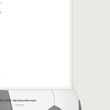
,
,
ht © 2012
«Футбольний клуб»
бка сайта —
Attracti