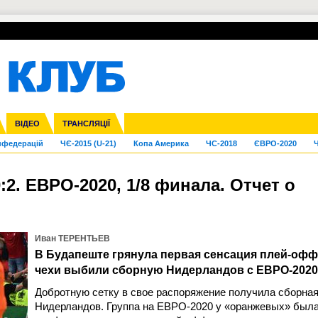
УПЛ-ПЕРЕХОДИ
СКРИЖАЛІ
ЄВРОКУБКИ
Зол
га ліга
Франція
ВІДЕО
Ліга націй
Кубок України
Інші
ТРАНСЛЯЦІЇ
Ліга конференцій
Молодіжка
ЄВРО-2024
Юнаки
Інші
OI-2024
ЧС-2026
нфедерацій
ЧЄ-2015 (U-21)
Копа Америка
ЧС-2018
ЄВРО-2020
Ч
2. ЕВРО-2020, 1/8 финала. Отчет о
Иван ТЕРЕНТЬЕВ
В Будапеште грянула первая сенсация плей-офф
чехи выбили сборную Нидерландов с ЕВРО-2020
Добротную сетку в свое распоряжение получила сборна
Нидерландов. Группа на ЕВРО-2020 у «оранжевых» был