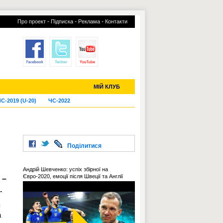
-
-
-
Про проект
Підписка
Реклама
Контакти
отий КЛУБ
УСІ ТРАНСФЕРИ
МІЙ КЛУБ
С-2019 (U-20)
ЧС-2022
Поділитися
Андрій Шевченко: успіх збірної на
Євро-2020, емоції після Швеції та Англії
 –
.
я
а