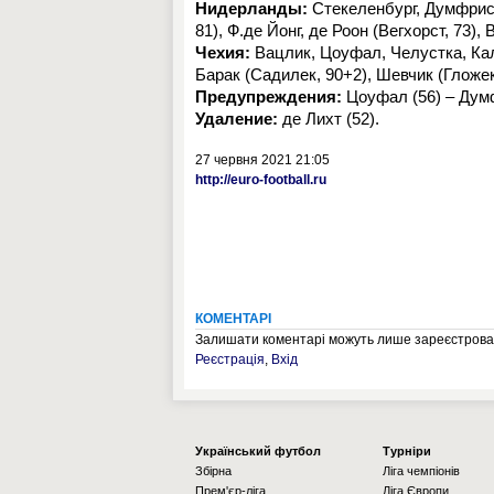
Нидерланды:
Стекеленбург, Думфрис, 
81), Ф.де Йонг, де Роон (Вегхорст, 73)
Чехия:
Вацлик, Цоуфал, Челустка, Кала
Барак (Садилек, 90+2), Шевчик (Гложек
Предупреждения:
Цоуфал (56) – Думфр
Удаление:
де Лихт (52).
27 червня 2021 21:05
http://euro-football.ru
КОМЕНТАРІ
Залишати коментарі можуть лише зареєстрован
Реєстрація
,
Вхід
Українcький футбол
Турніри
Збірна
Ліга чемпіонів
Прем'єр-ліга
Ліга Європи