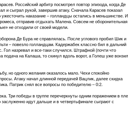
расев. Российский арбитр посмотрел повтор эпизода, когда Де
ал и сыграл рукой, завершив атаку. Сначала Карасев показал
о ужесточить наказание – голландцы остались в меньшинстве. И
Промеса, отправив отдыхать Малена. Совсем не оборонительная
ые» не отходили от своей модели.
 оборона Де Бура не справлялась. После углового пробил Шик и
льти – повезло голландцам. Кадержабек классно бил в дальний
. Гол назревал и все-таки случился. Штрафной (почти что
а подача на Калаша, то скинул вдоль ворот, а Голеш уже вонзи
бу, но одного желания оказалось мало. Чехи спокойно
опросы. Атаку начал длинной передачей Вацлик, далее скидка
Шика. Патрик снял все вопросы по победителю – 0:2.
зка. Три победы в группе перечеркнуты одним поражением в пле
 заслуженно идут дальше и в четвертьфинале сыграют с