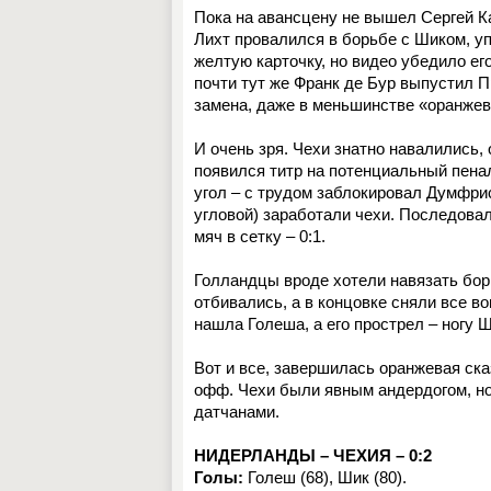
Пока на авансцену не вышел Сергей Ка
Лихт провалился в борьбе с Шиком, уп
желтую карточку, но видео убедило ег
почти тут же Франк де Бур выпустил 
замена, даже в меньшинстве «оранжев
И очень зря. Чехи знатно навалились,
появился титр на потенциальный пена
угол – с трудом заблокировал Думфрис
угловой) заработали чехи. Последовал
мяч в сетку – 0:1.
Голландцы вроде хотели навязать борь
отбивались, а в концовке сняли все в
нашла Голеша, а его прострел – ногу 
Вот и все, завершилась оранжевая ска
офф. Чехи были явным андердогом, но
датчанами.
НИДЕРЛАНДЫ – ЧЕХИЯ – 0:2
Голы:
Голеш (68), Шик (80).