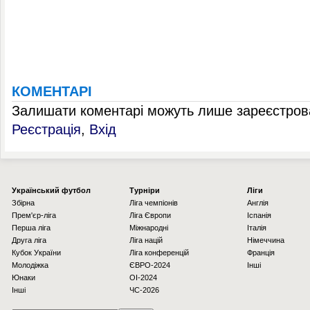
КОМЕНТАРІ
Залишати коментарі можуть лише зареєстрова
Реєстрація
,
Вхід
Українcький футбол
Турніри
Ліги
Збірна
Ліга чемпіонів
Англія
Прем'єр-ліга
Ліга Європи
Іспанія
Перша ліга
Міжнародні
Італія
Друга ліга
Ліга націй
Німеччина
Кубок України
Ліга конференцій
Франція
Молодіжка
ЄВРО-2024
Інші
Юнаки
OI-2024
Інші
ЧС-2026