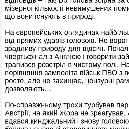
відповідь – так! Бо топова збірна з
мізерної кількості невимушених поми
що вони існують в природі.
На європейських оглядинах найбільш
від прямих ударів головою. Не ворот
зрадливу природу для відсічі. Поча
чвертьфінал з Англією і говорити за
трапився розстріл в чистому полі. 
порівняння замполіта військ ПВО з 
росте, але не захищає, цензурні рам
дозволяють…
По-справжньому трохи турбував пер
Австрії, на який Жора не зреагував.
вдався кинджальний і знову головою.