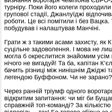
визнання воротаря чемпіонів ЄВРО
турніру. Поки його колеги проходили
групової стадії, Джанлуїджі відпочив
роботи. Це всі помітили і без Вацка.
побудував і налаштував Манчіні.
Грати ж з такими асами захисту, як К
суцільне задоволення. І мова не лише
могла б окреслитися знайомим усім 
нічого не вигадуй! Та ба, капітан К’є
бачить різниці між нинішнім Джіджі 
легендою Буффоном. Чи не зарано?
Через ранній тріумф одного воротар
відкритим запитання: чи міг би Буща
справжній топ-команді? За кількіст