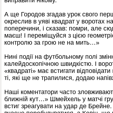
виправити нікому.
А ще Городов згадав урок свого пер
окреслив в уяві квадрат у воротах н
поперечини, і сказав: помри, але с
маєш! І переміщуйся з цією геометр
контролю за грою не на мить…»
Нині події на футбольному полі змі
калейдоскопічною швидкістю. І воро
«квадраті» має встигати відповідати 
ті, які ще не трапилися, додаю напі
Наші коментатори часто зловживают
ближній кут…» Шмейхель у матчі гру
встиг зреагувати на удар де Брейне. 