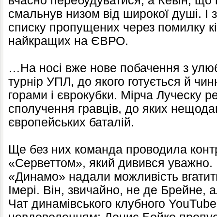
вчасно перебудуватися, а Кевін, що 
смальнув низом від широкої душі. І 
списку пропущених через помилку кі
найкращих на ЄВРО.
…На носі вже нове побачення з улю
турнір УПЛ, до якого готується й чин
горами і єврокубки. Мірча Луческу ре
сполучення гравців, до яких нещод
європейських баталій.
Ще без них команда проводила конт
«Серветтом», який дивився уважно. 
«Динамо» надали можливість вгатити
Імері. Він, звичайно, не де Брейне, 
Чат динамівського клубного YouTube