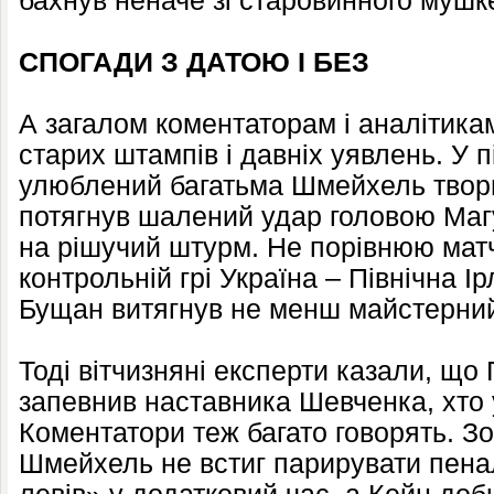
бахнув неначе зі старовинного мушке
СПОГАДИ З ДАТОЮ І БЕЗ
А загалом коментаторам і аналітика
старих штампів і давніх уявлень. У п
улюблений багатьма Шмейхель твор
потягнув шалений удар головою Магу
на рішучий штурм. Не порівнюю матч
контрольній грі Україна – Північна 
Бущан витягнув не менш майстерний 
Тоді вітчизняні експерти казали, що 
запевнив наставника Шевченка, хто 
Коментатори теж багато говорять. З
Шмейхель не встиг парирувати пенал