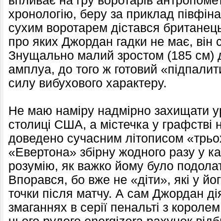
впливає на гру воротарів антропоме
хронологію, беру за приклад півфіна
сухим воротарем дістався британець
про яких Джордан гадки не має, він
Знущально малий зростом (185 см) 
амплуа, до того ж готовий «підпалити
силу вибухового характеру.
Не маю наміру надмірно захищати 
столиці США, а містечка у графстві на
доведено сучасним літописом «трьох
«Евертона» збірну жодного разу у кар
розумію, як важко йому було подола
Впорався, бо вже не «діти», які у йо
точки після матчу. А сам Джордан дія
змаганнях в серії пенальті з коро