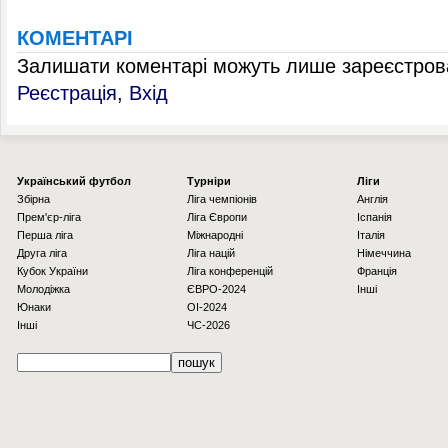
КОМЕНТАРІ
Залишати коментарі можуть лише зареєстрова
Реєстрація
,
Вхід
Українcький футбол
Турніри
Ліги
Збірна
Ліга чемпіонів
Англія
Прем'єр-ліга
Ліга Європи
Іспанія
Перша ліга
Міжнародні
Італія
Друга ліга
Ліга націй
Німеччина
Кубок України
Ліга конференцій
Франція
Молодіжка
ЄВРО-2024
Інші
Юнаки
OI-2024
Інші
ЧС-2026