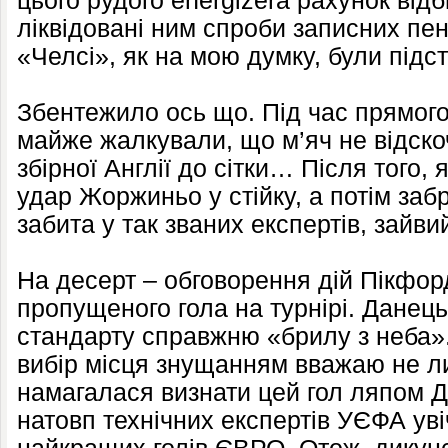
цього рудого еnergizerа рахунок відб
ліквідовані ним спроби записних пена
«Челсі», як на мою думку, були підст
Збентежило ось що. Під час прямог
майже жалкували, що м’яч не відскоч
збірної Англії до сітки… Після того,
удар Жоржиньо у стійку, а потім заб
забита у так званих експертів, зайви
На десерт – обговорення дій Пікфор
пропущеного гола на турнірі. Данець
стандарту справжню «брилу з неба».
вибір місця знущанням вважаю не л
намагалася визнати цей гол ляпом Д
натовп технічних експертів УЄФА уві