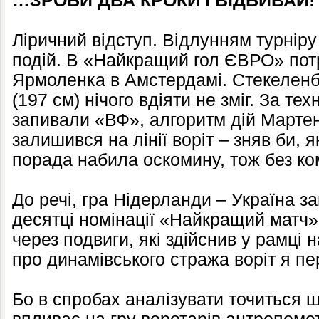
…ЗРОБИ ДВА КРОКИ І ВІДБИВАЙ!
Ліричний відступ. Відлунням турніру
подій. В «Найкращий гол ЄВРО» пот
Ярмоленка в Амстердамі. Стекеленб
(197 см) нічого вдіяти не зміг. За те
запивали «ВФ», алгоритм дій Мартен
залишився на лінії воріт – зняв би, 
порада набила оскомину, тож без ко
До речі, гра Нідерланди – Україна за
десятці номінації «Найкращий матч»
через подвиги, які здійснив у рамці
про динамівського стража воріт я пе
Бо в спробах аналізувати точиться щ