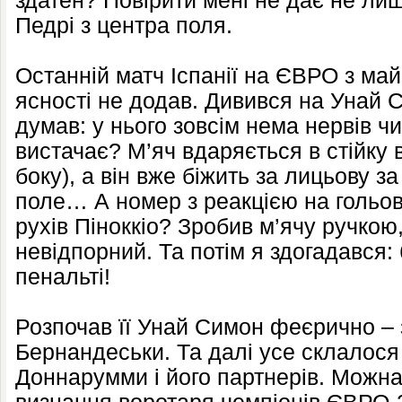
здатен? Повірити мені не дає не лиш
Педрі з центра поля.
Останній матч Іспанії на ЄВРО з ма
ясності не додав. Дивився на Унай 
думав: у нього зовсім нема нервів чи
вистачає? М’яч вдаряється в стійку в
боку), а він вже біжить за лицьову з
поле… А номер з реакцією на гольови
рухів Піноккіо? Зробив м’ячу ручкою
невідпорний. Та потім я здогадався:
пенальті!
Розпочав її Унай Симон феєрично –
Бернандеськи. Та далі усе склалося
Доннарумми і його партнерів. Можна