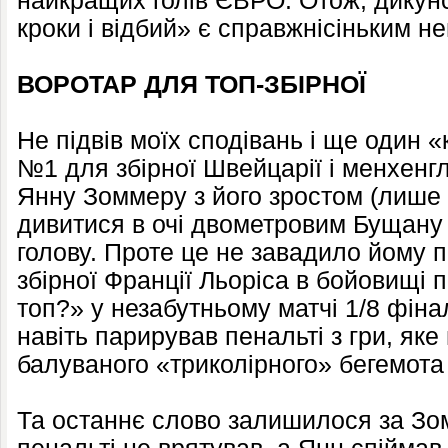
найкращих голів ЄВРО. Отож, дикун
кроки і відбий» є справжнісіньким не
ВОРОТАР ДЛЯ ТОП-ЗБІРНОЇ
Не підвів моїх сподівань і ще один «
№1 для збірної Швейцарії і менхенгл
Янну Зоммеру з його зростом (лише 
дивитися в очі двометровим Бущану
голову. Проте це не завадило йому 
збірної Франції Льоріса в бойовищі 
топ?» у незабутньому матчі 1/8 фінал
навіть парирував пенальті з гри, яке
балуваного «триколірного» бегемота 
Та останнє слово залишилося за Зом