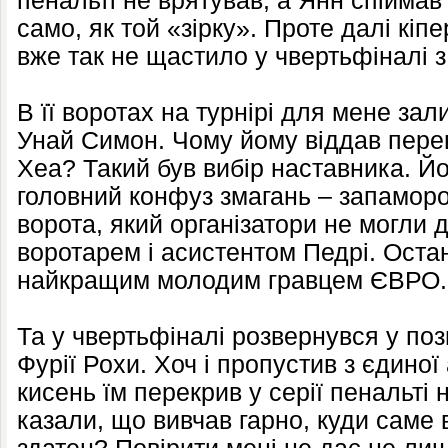
пенальті не врятував, а Янн спіймав
само, як той «зірку». Проте далі кі
вже так не щастило у чвертьфіналі з
В її воротах на турнірі для мене з
Унай Симон. Чому йому віддав перев
Хеа? Такий був вибір наставника. Йо
головний конфуз змагань – запамор
ворота, який організатори не могли 
воротарем і асистентом Педрі. Оста
найкращим молодим гравцем ЄВРО.
Та у чвертьфіналі розвернувся у поз
Фурії Рохи. Хоч і пропустив з єдиної
кисень їм перекрив у серії пенальті
казали, що вивчав гарно, куди саме 