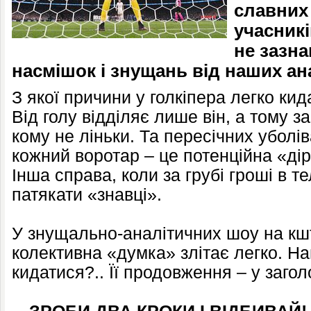
славних 
учасникі
не зазна
насмішок і знущань від наших ана
З якої причини у голкіпера легко кид
Від голу відділяє лише він, а тому з
кому не ліньки. Та пересічних уболів
кожний воротар – це потенційна «дір
Інша справа, коли за грубі гроші в 
патякати «знавці».
У знущально-аналітичних шоу на кш
колективна «думка» злітає легко. Н
кидатися?.. Її продовження – у заго