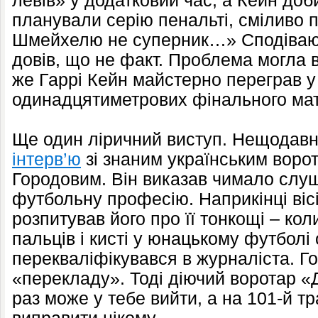
левів» у додатковий час, а Кейн доби
планували серію пенальті, сміливо 
Шмейхелю не суперник…» Сподіваюс
довів, що не факт. Проблема могла 
же Гаррі Кейн майстерно переграв у 
одинадцятиметрових фінального ма
Ще один ліричний виступ. Нещодав
інтерв’ю
зі знаним українським воро
Городовим. Він виказав чимало слу
футбольну професію. Наприкінці віс
розпитував його про її тонкощі – кол
пальців і кисті у юнацькому футболі
перекваліфікувався в журналіста. Г
«перекладу». Тоді діючий воротар «
раз може у тебе вийти, а на 101-й т